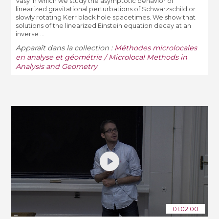
Vasy in which we study the asymptotic behavior of
linearized gravitational perturbations of Schwarzschild or
slowly rotating Kerr black hole spacetimes. We show that
solutions of the linearized Einstein equation decay at an
inverse ...
Apparaît dans la collection :
Méthodes microlocales
en analyse et géométrie / Microlocal Methods in
Analysis and Geometry
01:02:00