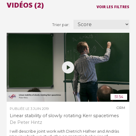
VIDÉOS (2)
VOIR LES FILTRES
Trier par:
51:54
CIRM
PUBLIÉE LE
3 JUIN 2019
Linear stability of slowly rotating Kerr spacetimes
De Peter Hintz
I will describe joint work with Dietrich Häfner and Andràs