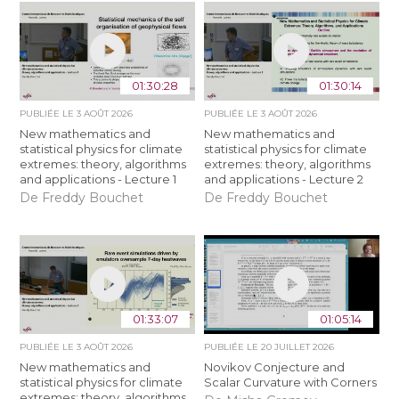
01:30:28
01:30:14
PUBLIÉE LE
3 AOÛT 2026
PUBLIÉE LE
3 AOÛT 2026
New mathematics and
New mathematics and
statistical physics for climate
statistical physics for climate
extremes: theory, algorithms
extremes: theory, algorithms
and applications - Lecture 1
and applications - Lecture 2
De Freddy Bouchet
De Freddy Bouchet
01:33:07
01:05:14
PUBLIÉE LE
3 AOÛT 2026
PUBLIÉE LE
20 JUILLET 2026
New mathematics and
Novikov Conjecture and
statistical physics for climate
Scalar Curvature with Corners
extremes: theory, algorithms