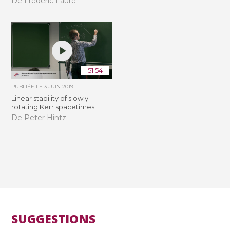
De Frédéric Faure
51:54
PUBLIÉE LE
3 JUIN 2019
Linear stability of slowly
rotating Kerr spacetimes
De Peter Hintz
SUGGESTIONS