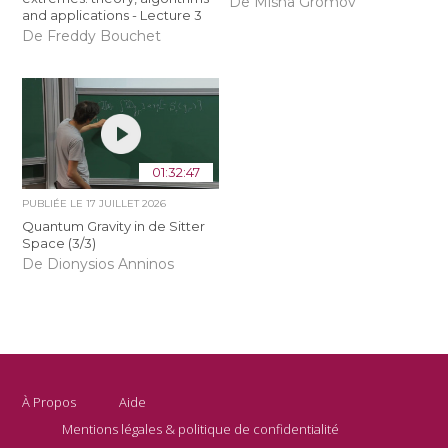
De Misha Gromov
and applications - Lecture 3
De Freddy Bouchet
01:32:47
PUBLIÉE LE
17 JUILLET 2026
Quantum Gravity in de Sitter
Space (3/3)
De Dionysios Anninos
À Propos
Aide
Mentions légales & politique de confidentialité