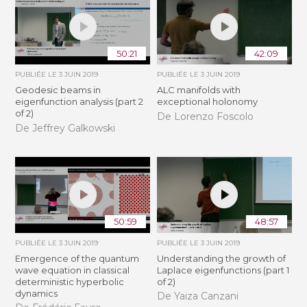
50:21
42:09
PUBLIÉE LE
3 JUIN 2019
PUBLIÉE LE
3 JUIN 2019
Geodesic beams in
ALC manifolds with
eigenfunction analysis (part 2
exceptional holonomy
of 2)
De Lorenzo Foscolo
De Jeffrey Galkowski
50:59
48:57
PUBLIÉE LE
3 JUIN 2019
PUBLIÉE LE
3 JUIN 2019
Emergence of the quantum
Understanding the growth of
wave equation in classical
Laplace eigenfunctions (part 1
deterministic hyperbolic
of 2)
dynamics
De Yaiza Canzani