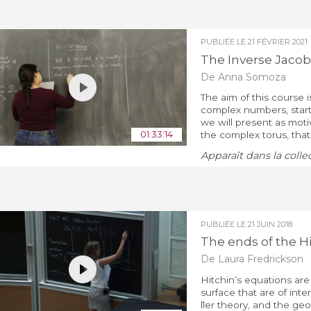
PUBLIÉE LE
21 FÉVRIER 2021
The Inverse Jacob
De Anna Somoza
The aim of this course i
complex numbers, starti
we will present as moti
01:33:14
the complex torus, that i
Apparaît dans la colle
PUBLIÉE LE
21 JUIN 2018
The ends of the H
De Laura Fredrickson
Hitchin’s equations ar
surface that are of int
̈ller theory, and the ge