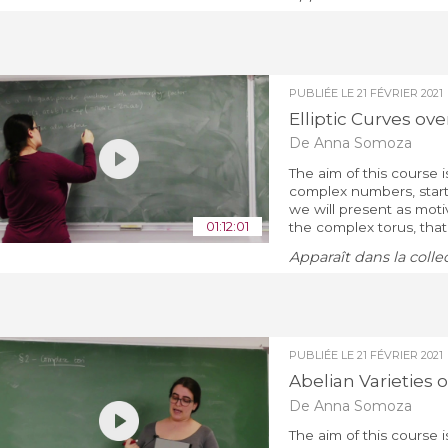
PUBLIÉE LE
21 FÉVRIER 2021
Elliptic Curves ov
De Anna Somoza
The aim of this course i
complex numbers, starti
we will present as moti
01:12:01
the complex torus, that i
Apparaît dans la colle
PUBLIÉE LE
21 FÉVRIER 2021
Abelian Varieties
De Anna Somoza
The aim of this course i