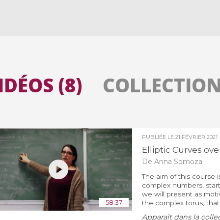
Toutes les collections
Tous les instituts
IDÉOS (8)
COLLECTIONS
PUBLIÉE LE
21 FÉVRIER 2021
Elliptic Curves ov
De Anna Somoza
The aim of this course i
complex numbers, starti
we will present as moti
58:37
the complex torus, that i
Apparaît dans la colle