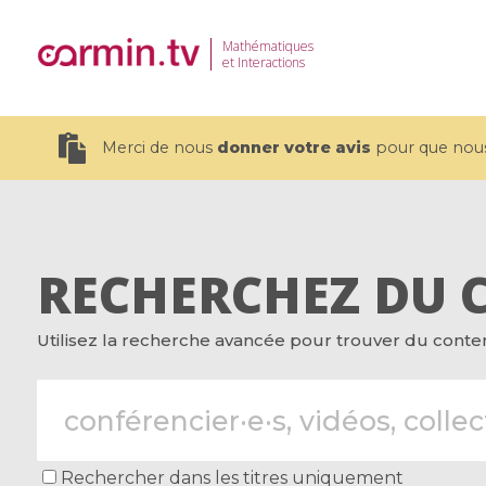
Mathématiques
et Interactions
Merci de nous
donner votre avis
pour que nous 
RECHERCHEZ DU 
19 videos
Utilisez la recherche avancée pour trouver du contenu
CEMRACS 2026 : Modeling and AI
Coulomb b
for Environmental Transition /
quantum 
Centre d'Eté Mathématique de
Coulomb 
Recherche Avancée en Calcul
affines
Scientifique
Rechercher dans les titres uniquement