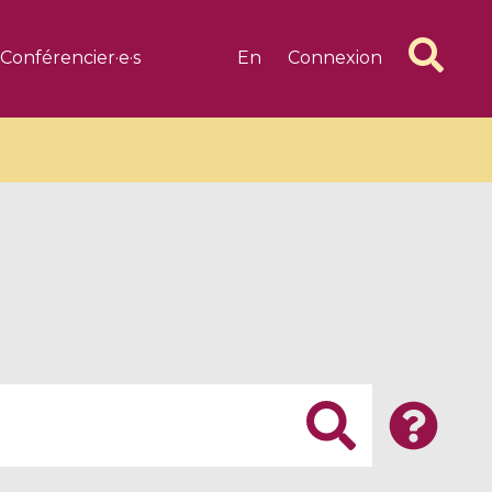
Conférencier·e·s
En
Connexion
6 videos
1 videos
d complex
CIMPA-CIRM Fellowships «
algébrique
Research in Residence »
Introduction to Dissipative
Dynamical Systems in Infinite
Dimensions and Their
Applications