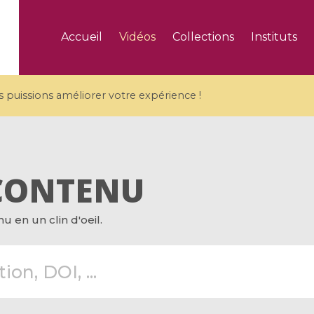
Accueil
Vidéos
Collections
Instituts
puissions améliorer votre expérience !
CONTENU
5 videos
 en un clin d'oeil.
ranches and affine
Algebraic geometry an
groups / Branches de
geometry / Géométrie 
et groupes quantiques
et géométrie complexe