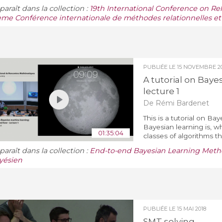
araît dans la collection :
19th International Conference on Re
ème Conférence internationale de méthodes relationnelles et
PUBLIÉE LE
15 NOVEMBRE 20
A tutorial on Bay
lecture 1
De Rémi Bardenet
This is a tutorial on Ba
Bayesian learning is, w
01:35:04
classes of algorithms t
araît dans la collection :
End-to-end Bayesian Learning Metho
yésien
PUBLIÉE LE
15 MAI 2018
SMT solving