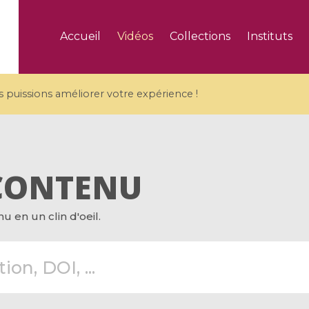
Accueil
Vidéos
Collections
Instituts
puissions améliorer votre expérience !
CONTENU
5 videos
 en un clin d'oeil.
ranches and affine
Algebraic geometry an
groups / Branches de
geometry / Géométrie 
et groupes quantiques
et géométrie complexe