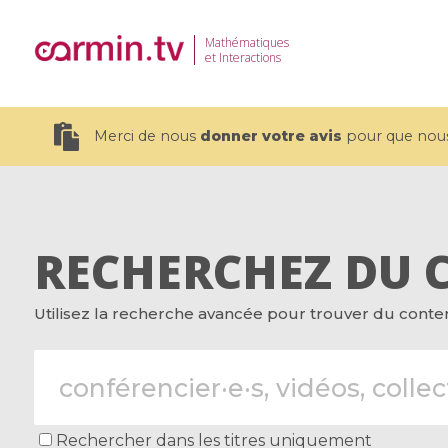
Mathématiques
et Interactions
Merci de nous
donner votre avis
pour que nous 
RECHERCHEZ DU 
19 videos
Utilisez la recherche avancée pour trouver du contenu
CEMRACS 2026 : Modeling and AI
Coulomb b
for Environmental Transition /
quantum 
Centre d'Eté Mathématique de
Coulomb 
Recherche Avancée en Calcul
affines
Scientifique
Rechercher dans les titres uniquement