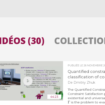
Toutes les collections
Tous les instituts
IDÉOS (30)
COLLECTION
PUBLIÉE LE
26 NOVEMBRE 2
Quantified constra
classification of c
De Dmitriy Zhuk
The Quantified Constrai
Constraint Satisfactio
44:23
existential and univers
Γ
is the problem to eval