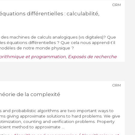
CIRM
quations différentielles : calculabilité,
 des machines de calculs analogiques (vs digitales)? Que
es équations différentielles ? Que cela nous apprend-t’il
 modèles de notre monde physique ?
orithmique et programmation
,
Exposés de recherche
CIRM
théorie de la complexité
and probabilistic algorithms are two important ways to
thms giving approximate solutions to hard problems. We give
imization, counting and verification problems. Property
fficient method to approximate ...