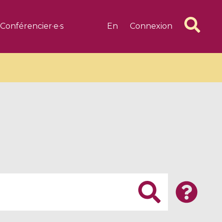
Conférencier·e·s
En
Connexion
6 videos
1 videos
d complex
CIMPA-CIRM Fellowships «
algébrique
Research in Residence »
Introduction to Dissipative
Dynamical Systems in Infinite
Dimensions and Their
Applications