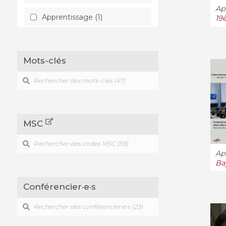
App
Apprentissage (1)
19
Combinatoire (1)
Mots-clés
Complexité (30)
Géométrie métrique (1)
Histoire et perspectives (1)
MSC
Informatique (5)
Logique (1)
App
Ba
Logique en informatique (3)
Conférencier·e·s
Mathématique discrète (1)
Optimisation et contrôle (1)