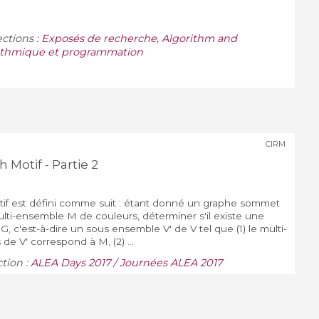
ections :
Exposés de recherche
,
Algorithm and
ithmique et programmation
CIRM
Motif - Partie 2
if est défini comme suit : étant donné un graphe sommet
ulti-ensemble M de couleurs, déterminer s'il existe une
 c'est-à-dire un sous ensemble V' de V tel que (1) le multi-
e V' correspond à M, (2) ...
ction :
ALEA Days 2017 / Journées ALEA 2017