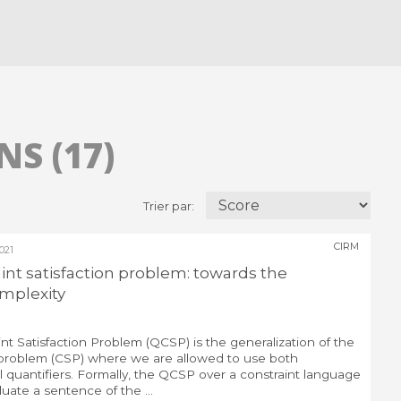
S (17)
Trier par:
CIRM
021
int satisfaction problem: towards the
omplexity
nt Satisfaction Problem (QCSP) is the generalization of the
n problem (CSP) where we are allowed to use both
al quantifiers. Formally, the QCSP over a constraint language
uate a sentence of the ...