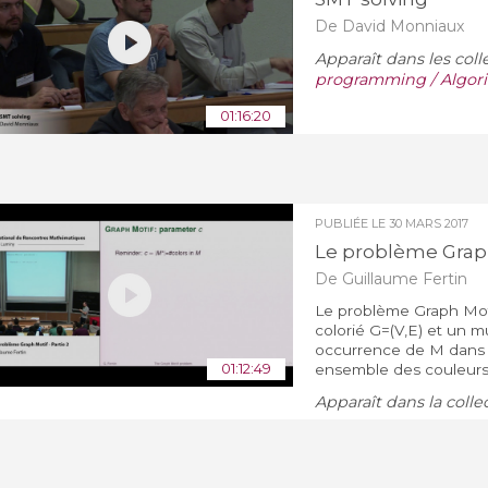
De David Monniaux
Apparaît dans les coll
programming / Algor
01:16:20
PUBLIÉE LE
30 MARS 2017
Le problème Graph 
De Guillaume Fertin
Le problème Graph Mot
colorié G=(V,E) et un m
occurrence de M dans G,
01:12:49
ensemble des couleurs d
Apparaît dans la colle