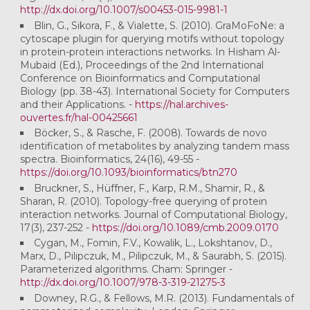
http://dx.doi.org/10.1007/s00453-015-9981-1
Blin, G., Sikora, F., & Vialette, S. (2010). GraMoFoNe: a
cytoscape plugin for querying motifs without topology
in protein-protein interactions networks. In Hisham Al-
Mubaid (Ed.), Proceedings of the 2nd International
Conference on Bioinformatics and Computational
Biology (pp. 38-43). International Society for Computers
and their Applications.
-
https://hal.archives-
ouvertes.fr/hal-00425661
Böcker, S., & Rasche, F. (2008). Towards de novo
identification of metabolites by analyzing tandem mass
spectra. Bioinformatics, 24(16), 49-55 -
https://doi.org/10.1093/bioinformatics/btn270
Bruckner, S., Hüffner, F., Karp, R.M., Shamir, R., &
Sharan, R. (2010). Topology-free querying of protein
interaction networks. Journal of Computational Biology,
17(3), 237-252 -
https://doi.org/10.1089/cmb.2009.0170
Cygan, M., Fomin, F.V., Kowalik, L., Lokshtanov, D.,
Marx, D., Pilipczuk, M., Pilipczuk, M., & Saurabh, S. (2015).
Parameterized algorithms. Cham: Springer -
http://dx.doi.org/10.1007/978-3-319-21275-3
Downey, R.G., & Fellows, M.R. (2013). Fundamentals of