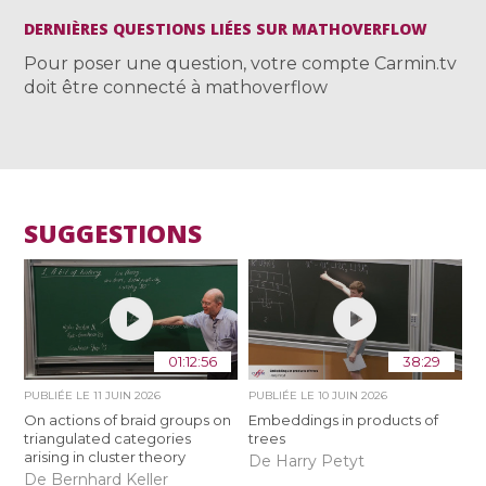
DERNIÈRES QUESTIONS LIÉES SUR MATHOVERFLOW
Pour poser une question, votre compte Carmin.tv
doit être connecté à mathoverflow
SUGGESTIONS
01:12:56
38:29
PUBLIÉE LE
11 JUIN 2026
PUBLIÉE LE
10 JUIN 2026
On actions of braid groups on
Embeddings in products of
triangulated categories
trees
arising in cluster theory
De Harry Petyt
De Bernhard Keller