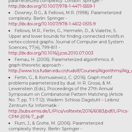
parameterized complexity. London: Springer -
http://dx.doi.org/10.1007/978-1-4471-5559-1
Downey, R.G., & Fellows, M.R. (1998). Parameterized
complexity. Berlin: Springer -
http://dx.doi.org/10.1007/978-1-4612-0515-9
Fellows, M.R., Fertin, G., Hermelin, D., & Vialette, S.
Upper and lower bounds for finding connected motifs in
vertex-colored graphs. Journal of Computer and System
Sciences, 77(4), 799-811 -
http://dx.doi.org/10.1016/j.jcss.2010.07.003
Fernau, H. (2005). Parameterized algorithmics: A
graph-theoretic approach -
http://www.tcs.fudan.edu.cn/rudolf/Courses/Algorithms/Alg
Fertin, G., & Komusiewicz, C. (2016). Graph motif
problems parameterized by dual. In R. Grossi, & M.
Lewenstein (Eds.), Proceedings of the 27th Annual
Symposium on Combinatorial Pattern Matching (Article
No. 7; pp. 7:1-7:12). Wadern: Schloss Dagstuhl – Leibniz
Zentrum für Informatik -
http://subs.emis.de/LIPIcs/volltexte/2016/6083/pdf/LIPIcs-
CPM-2016-7_.pdf
Flum, J., & Grohe, M. (2006). Parameterized
complexity theory. Berlin: Springer -