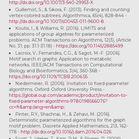
http://dx.doi.org/10.1007/3-540-29953-X
Guillemot, S., & Sikora, F. (2013). Finding and counting
vertex-colored subtrees. Algorithmica, 65(4), 828-844 -
http://dx.doi.org/10.1007/s00453-011-9600-8
Koutis, I., & Williams, R. (2016). LIMITS and
applications of group algebras for parameterized
problems. ACM Transactions on Algorithms, 12(3), (Article
No. 31; pp. 31:1-31:18) -
https://doi.org/10.1145/2885499
Lacroix, V., Fernandes, C.G., & Sagot, M.-F. (2006).
Motif search in graphs: Application to metabolic
networks. IEEE/ACM Transactions on Computational
Biology and Bioinformatics, 3(4), 360-368 -
https://doi.org/10.1109/TCBB.2006.55
Niedermeier, R. (2006). Invitation to fixed-parameter
algorithms. Oxford: Oxford University Press -
https://global.oup.com/academic/product/invitation-to-
fixed-parameter-algorithms-9780198566076?
cc=fr&amp;lang=en&amp;
Pinter, R.Y., Shachnai, H., & Zehavi, M. (2016).
Deterministic parameterized algorithms for the graph
motif problem. Discrete Applied Mathematics, 213, 162-
178 -
http://dx.doi.org/10.1016/j.dam.2016.04.026
Scott, J., Ideker, T., Karp, R.M., & Sharan, R. (2006).