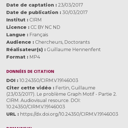
Date de captation
23/03/2017
Date de publication
30/03/2017
Institut
CIRM
Licence
CC BY NC ND
Langue
Français
Audience
Chercheurs
,
Doctorants
Réalisateur(s)
Guillaume Hennenfent
Format
MP4
DONNÉES DE CITATION
DOI
10.24350/CIRM.V.19146003
Citer cette vidéo
Fertin, Guillaume
(23/03/2017). Le problème Graph Motif - Partie 2.
CIRM. Audiovisual resource. DOI:
10.24350/CIRM.V.19146003
URL
https://dx.doi.org/10.24350/CIRM.V.19146003