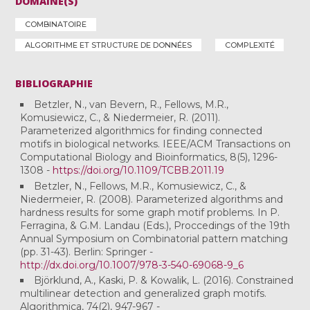
DOMAINE(S)
COMBINATOIRE
ALGORITHME ET STRUCTURE DE DONNÉES
COMPLEXITÉ
BIBLIOGRAPHIE
Betzler, N., van Bevern, R., Fellows, M.R.,
Komusiewicz, C., & Niedermeier, R. (2011).
Parameterized algorithmics for finding connected
motifs in biological networks. IEEE/ACM Transactions on
Computational Biology and Bioinformatics, 8(5), 1296-
1308 -
https://doi.org/10.1109/TCBB.2011.19
Betzler, N., Fellows, M.R., Komusiewicz, C., &
Niedermeier, R. (2008). Parameterized algorithms and
hardness results for some graph motif problems. In P.
Ferragina, & G.M. Landau (Eds.), Proccedings of the 19th
Annual Symposium on Combinatorial pattern matching
(pp. 31-43). Berlin: Springer -
http://dx.doi.org/10.1007/978-3-540-69068-9_6
Björklund, A., Kaski, P. & Kowalik, L. (2016). Constrained
multilinear detection and generalized graph motifs.
Algorithmica, 74(2), 947-967 -