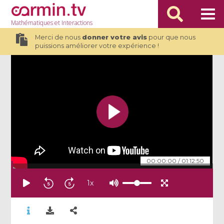
Mathématiques
et Interactions
Merci de nous
donner votre avis
pour que nous
puissions améliorer votre expérience !
00:00:00
/
01:12:50
1
x