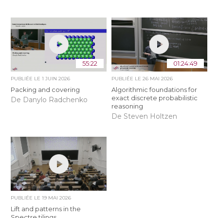
55:22
01:24:49
PUBLIÉE LE
1 JUIN 2026
PUBLIÉE LE
26 MAI 2026
Packing and covering
Algorithmic foundations for
exact discrete probabilistic
De Danylo Radchenko
reasoning
De Steven Holtzen
PUBLIÉE LE
19 MAI 2026
Lift and patterns in the
Spectre tilings