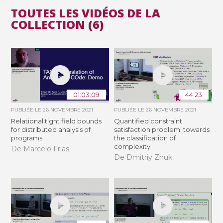
TOUTES LES VIDÉOS DE LA
COLLECTION (6)
01:03:09
44:23
PUBLIÉE LE
26 NOVEMBRE 2021
PUBLIÉE LE
26 NOVEMBRE 2021
Relational tight field bounds
Quantified constraint
for distributed analysis of
satisfaction problem: towards
programs
the classification of
complexity
De Marcelo Frias
De Dmitriy Zhuk