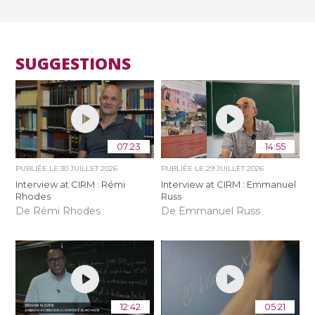
SUGGESTIONS
07:23
14:55
PUBLIÉE LE
30 JUILLET 2026
PUBLIÉE LE
29 JUILLET 2026
Interview at CIRM : Rémi
Interview at CIRM : Emmanuel
Rhodes
Russ
De Rémi Rhodes
De Emmanuel Russ
12:42
05:21