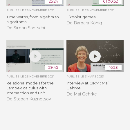
25:24
01:00:52
PUBLIÉE LE
26 NOVEMBRE 2021
PUBLIÉE LE
26 NOVEMBRE 2021
Time warps, from algebra to
Fixpoint games
algorithms
De Barbara König
De Simon Santschi
29:45
16:23
PUBLIÉE LE
26 NOVEMBRE 2021
PUBLIÉE LE
3 MARS 2023
Relational models for the
Interview at CIRM : Mai
Lambek calculus with
Gehrke
intersection and unit
De Mai Gehrke
De Stepan Kuznetsov