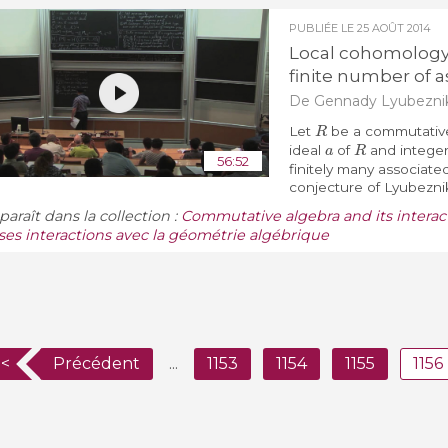
PUBLIÉE LE
25 AOÛT 2014
Local cohomology
finite number of 
De Gennady Lyubezni
R
Let
be a commutative
a
R
ideal
of
and intege
56:52
finitely many associated
conjecture of Lyubeznik 
araît dans la collection :
Commutative algebra and its intera
 ses interactions avec la géométrie algébrique
<<
Précédent
...
1153
1154
1155
1156