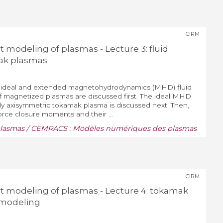
CIRM
t modeling of plasmas - Lecture 3: fluid
ak plasmas
the ideal and extended magnetohydrodynamics (MHD) fluid
 magnetized plasmas are discussed first. The ideal MHD
ally axisymmetric tokamak plasma is discussed next. Then,
force closure moments and their ...
lasmas / CEMRACS : Modèles numériques des plasmas
CIRM
rt modeling of plasmas - Lecture 4: tokamak
 modeling