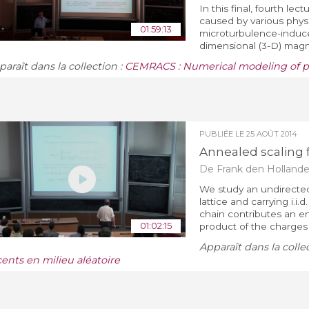
In this final, fourth le
caused by various physic
01:59:13
microturbulence-induced
dimensional (3-D) magne
araît dans la collection :
CEMRACS : Numerical modeling of p
PUBLIÉE LE
25 AOÛT 2014
Annealed scaling 
De Frank den Hollande
We study an undirected
lattice and carrying i.i
chain contributes an en
01:02:15
product of the charges
Apparaît dans la colle
cents en milieu aléatoire