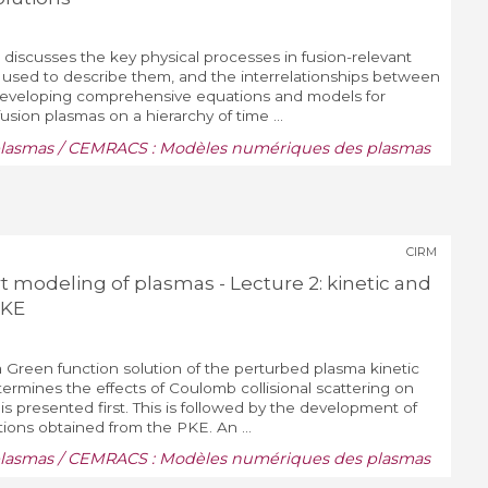
s discusses the key physical processes in fusion-relevant
 used to describe them, and the interrelationships between
developing comprehensive equations and models for
usion plasmas on a hierarchy of time ...
lasmas / CEMRACS : Modèles numériques des plasmas
CIRM
t modeling of plasmas - Lecture 2: kinetic and
PKE
a Green function solution of the perturbed plasma kinetic
ermines the effects of Coulomb collisional scattering on
s presented first. This is followed by the development of
ions obtained from the PKE. An ...
lasmas / CEMRACS : Modèles numériques des plasmas