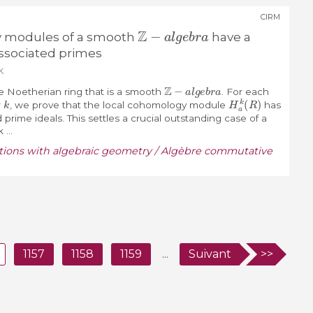
CIRM
Z
−
a
l
g
e
b
r
a
 modules of a smooth
have a
associated primes
k
Z
−
a
l
g
e
b
r
a
 Noetherian ring that is a smooth
. For each
k
H
a
k
(
R
)
r
, we prove that the local cohomology module
has
 prime ideals. This settles a crucial outstanding case of a
...
ctions with algebraic geometry / Algèbre commutative
1157
1158
1159
...
Suivant
>>