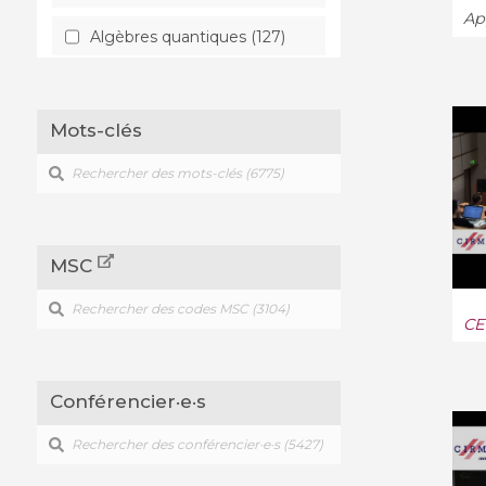
App
Algèbres quantiques (127)
Analyse classique (170)
Mots-clés
Analyse fonctionnelle (181)
Analyse numérique (276)
Anneaux et algèbres (43)
MSC
Apprentissage (207)
Astrophysique (241)
CE
Base de données (3)
Conférencier·e·s
Biologie quantitative (286)
Biophysique (8)