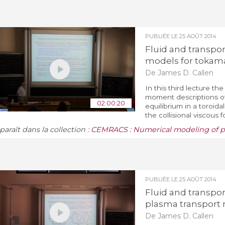
PUBLIÉE LE
25 AOÛT 2014
Fluid and transpor
models for tokam
De James D. Callen
In this third lecture 
moment descriptions of
02:00:20
equilibrium in a toroid
the collisional viscous 
araît dans la collection :
CEMRACS : Numerical modeling of p
PUBLIÉE LE
25 AOÛT 2014
Fluid and transpo
plasma transport
De James D. Callen