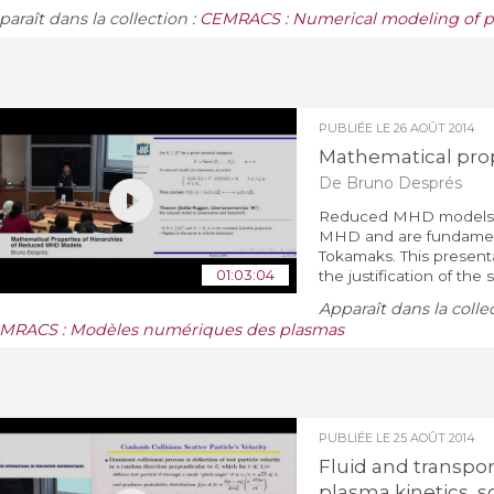
araît dans la collection :
CEMRACS : Numerical modeling of p
PUBLIÉE LE
26 AOÛT 2014
Mathematical prop
De Bruno Després
Reduced MHD models in 
MHD and are fundamenta
Tokamaks. This present
01:03:04
the justification of the s
Apparaît dans la colle
MRACS : Modèles numériques des plasmas
PUBLIÉE LE
25 AOÛT 2014
Fluid and transpor
plasma kinetics, s