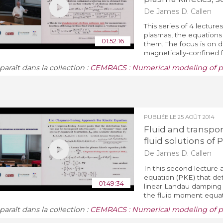
De James D. Callen
This series of 4 lecture
plasmas, the equations
01:52:16
them. The focus is on 
magnetically-confined f
araît dans la collection :
CEMRACS : Numerical modeling of p
PUBLIÉE LE
25 AOÛT 2014
Fluid and transpor
fluid solutions of 
De James D. Callen
In this second lecture 
equation (PKE) that det
01:49:34
linear Landau damping i
the fluid moment equat
araît dans la collection :
CEMRACS : Numerical modeling of p