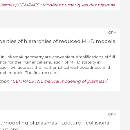
lasmas / CEMRACS : Modèles numériques des plasmas
CIRM
erties of hierarchies of reduced MHD models
Tokamak geometry are convenient simplifications of full
l for the numerical simulation of MHD stability in
ation will address the mathematical well-posedness and
uch models. The first result is a ...
ction :
CEMRACS : Numerical modeling of plasmas /
CIRM
t modeling of plasmas - Lecture 1: collisional
olutions