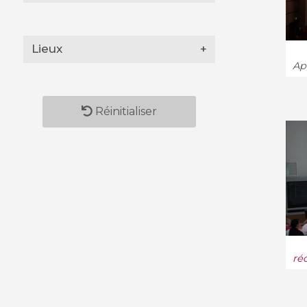
Géométrie algorithmique
(12)
Lieux
+
Géométrie algébrique (1263)
App
Géométrie différentielle
(350)
Réinitialiser
Géométrie métrique (133)
Géométrie symplectique
(132)
Géophysique (10)
Histoire et perspectives
(334)
ré
Informatique (659)
Informatique et langage (26)