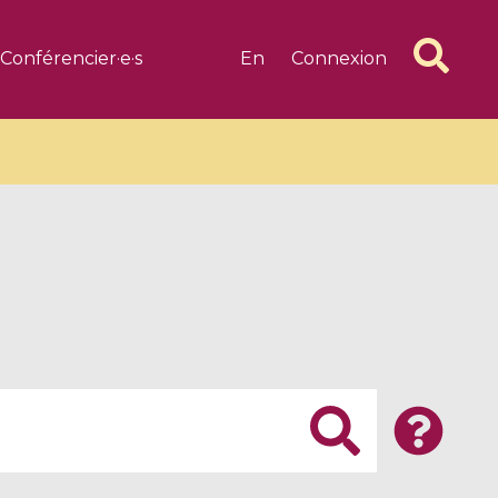
Conférencier·e·s
En
Connexion
6 videos
1 videos
d complex
CIMPA-CIRM Fellowships «
algébrique
Research in Residence »
Introduction to Dissipative
Dynamical Systems in Infinite
Dimensions and Their
Applications