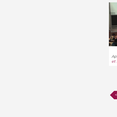
Informatique et théorie des
jeux (6)
Intelligence artificielle (58)
Interactions cellulaires (3)
Interface homme-machine
(3)
App
et
K-théorie et homologie (56)
Logiciel mathématique (2)
Logique (224)
Logique en informatique
(68)
Mathématique discrète (22)