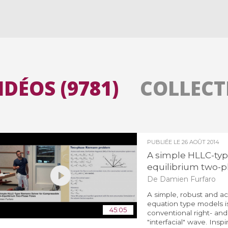
Toutes les collections
Tous les instituts
IDÉOS (9781)
COLLECTI
PUBLIÉE LE
26 AOÛT 2014
A simple HLLC-typ
equilibrium two-p
De Damien Furfaro
A simple, robust and a
equation type models is 
45:05
conventional right- an
"interfacial" wave. Insp