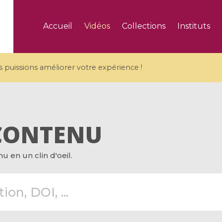
Accueil
Vidéos
Collections
Instituts
puissions améliorer votre expérience !
CONTENU
5 videos
 en un clin d'oeil.
ranches and affine
Algebraic geometry an
groups / Branches de
geometry / Géométrie 
et groupes quantiques
et géométrie complexe