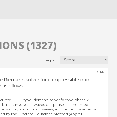
ONS (1327)
Trier par:
CIRM
e Riemann solver for compressible non-
hase flows
ccurate HLLC-type Riemann solver for two-phase 7-
built. It involves 4 waves per phase, i.e. the three
d left-facing and contact waves, augmented by an extra
ired by the Discrete Equations Method (Abgrall ...