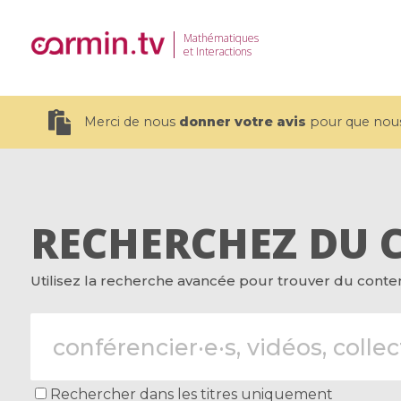
Mathématiques
et Interactions
Merci de nous
donner votre avis
pour que nous 
RECHERCHEZ DU 
19 videos
Utilisez la recherche avancée pour trouver du contenu
CEMRACS 2026 : Modeling and AI
Coulomb b
for Environmental Transition /
quantum 
Centre d'Eté Mathématique de
Coulomb 
Recherche Avancée en Calcul
affines
Scientifique
Rechercher dans les titres uniquement