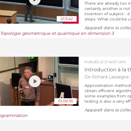
There are already too 
certainly another is no
invention of subject - it
01:11:42
steps. What could be us
Apparaît dans la colle
/ Topologie géométrique et quantique en dimension 3
PUBLIÉE LE
27 AOÛT 2014
Introduction à la 
De Richard Lassaigne
Approximation methods 
obtain efficient algori
some examples from opt
01:09:55
testing is also a very e
Apparaît dans la colle
ogrammation