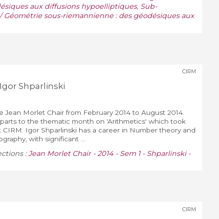
ésiques aux diffusions hypoelliptiques
,
Sub-
n / Géométrie sous-riemannienne : des géodésiques aux
CIRM
Igor Shparlinski
he Jean Morlet Chair from February 2014 to August 2014.
n parts to the thematic month on 'Arithmetics' which took
t CIRM. Igor Shparlinski has a career in Number theory and
ography, with significant ...
ections :
Jean Morlet Chair - 2014 - Sem 1 - Shparlinski -
CIRM