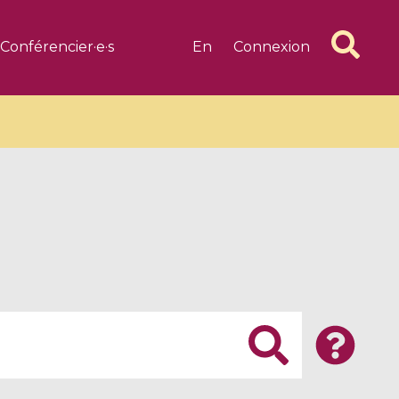
Conférencier·e·s
En
Connexion
6 videos
1 videos
d complex
CIMPA-CIRM Fellowships «
algébrique
Research in Residence »
Introduction to Dissipative
Dynamical Systems in Infinite
Dimensions and Their
Applications