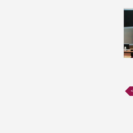
Informatique et théorie des
jeux (6)
Intelligence artificielle (58)
Interactions cellulaires (3)
Interface homme-machine
(3)
K-théorie et homologie (56)
Logiciel mathématique (2)
Logique (224)
Logique en informatique
(68)
Mathématique discrète (22)