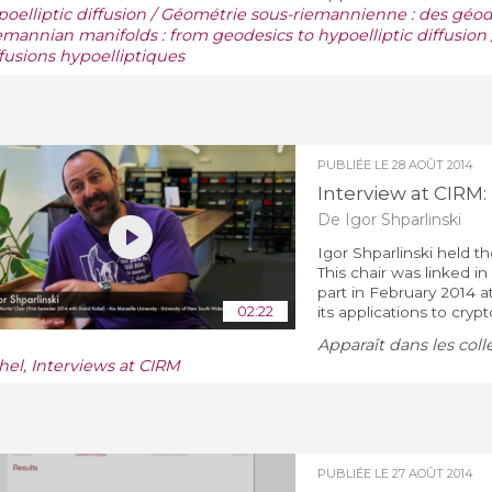
poelliptic diffusion / Géométrie sous-riemannienne : des géod
emannian manifolds : from geodesics to hypoelliptic diffusio
ffusions hypoelliptiques
PUBLIÉE LE
28 AOÛT 2014
Interview at CIRM: 
De Igor Shparlinski
Igor Shparlinski held t
This chair was linked i
part in February 2014 a
02:22
its applications to crypt
Apparaît dans les coll
hel
,
Interviews at CIRM
PUBLIÉE LE
27 AOÛT 2014