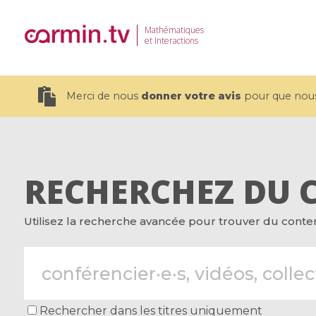
Mathématiques
et Interactions
Merci de nous
donner votre avis
pour que nous 
RECHERCHEZ DU 
19 videos
Utilisez la recherche avancée pour trouver du contenu
CEMRACS 2026 : Modeling and AI
Coulomb b
for Environmental Transition /
quantum 
Centre d'Eté Mathématique de
Coulomb 
Recherche Avancée en Calcul
affines
Scientifique
Rechercher dans les titres uniquement