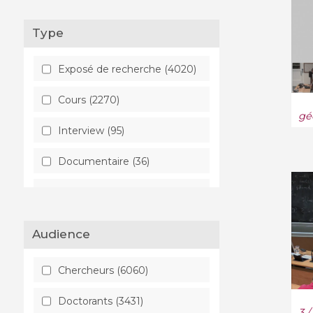
Calcul (12)
Type
Calcul parallèle, distribué et
partagé (6)
Exposé de recherche (4020)
Catégories et ensembles
Cours (2270)
(104)
gé
Interview (95)
Combinatoire (455)
Documentaire (36)
Complexité (30)
Table ronde (33)
Cosmologie et
astrophysique extra-
galactique (2)
Audience
Cryptographie et sécurité
(65)
Chercheurs (6060)
Dynamique Chaotique (10)
Doctorants (3431)
3 