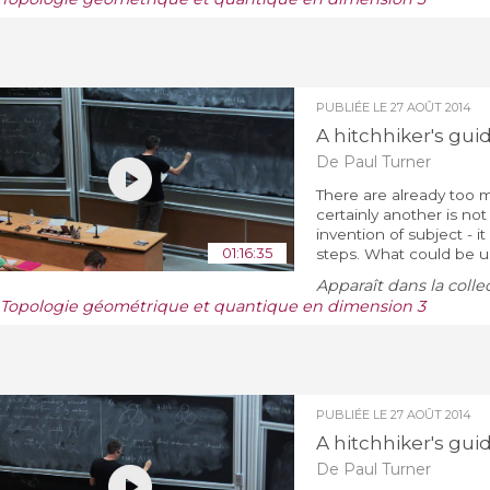
PUBLIÉE LE
27 AOÛT 2014
A hitchhiker's gui
De Paul Turner
There are already too 
certainly another is no
invention of subject - it
01:16:35
steps. What could be us
Apparaît dans la colle
/ Topologie géométrique et quantique en dimension 3
PUBLIÉE LE
27 AOÛT 2014
A hitchhiker's gui
De Paul Turner