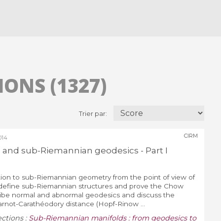
ONS (1327)
Trier par:
CIRM
014
 and sub-Riemannian geodesics - Part I
ction to sub-Riemannian geometry from the point of view of
l define sub-Riemannian structures and prove the Chow
ibe normal and abnormal geodesics and discuss the
rnot-Carathéodory distance (Hopf-Rinow ...
ections :
Sub-Riemannian manifolds : from geodesics to