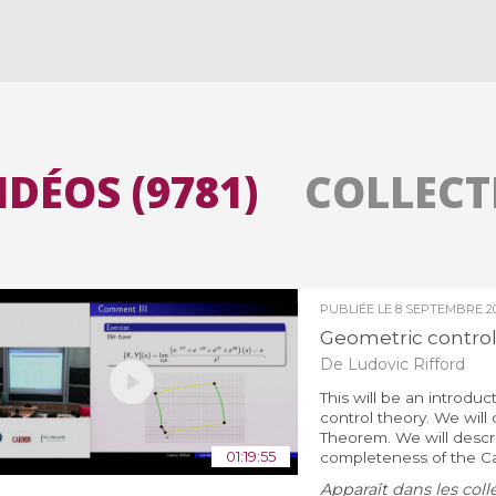
Toutes les collections
Tous les instituts
IDÉOS (9781)
COLLECTI
PUBLIÉE LE
8 SEPTEMBRE 2
Geometric control
De Ludovic Rifford
This will be an introdu
control theory. We wil
Theorem. We will descr
01:19:55
completeness of the Ca
Apparaît dans les coll