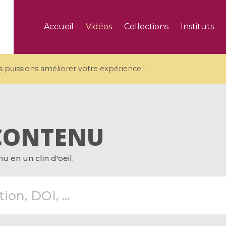
Accueil
Vidéos
Collections
Instituts
puissions améliorer votre expérience !
CONTENU
5 videos
 en un clin d'oeil.
ranches and affine
Algebraic geometry an
groups / Branches de
geometry / Géométrie 
et groupes quantiques
et géométrie complexe