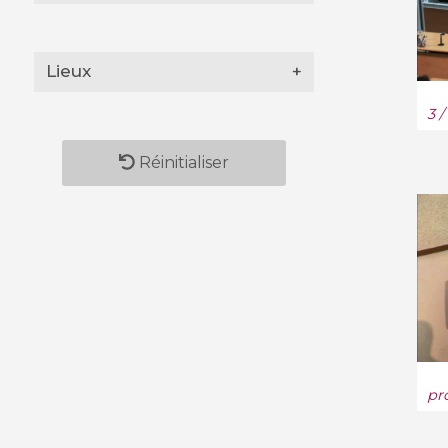
Géométrie algorithmique
(12)
Lieux
+
Géométrie algébrique (1263)
3 
Géométrie différentielle
(350)
Réinitialiser
Géométrie métrique (133)
Géométrie symplectique
(132)
Géophysique (10)
Histoire et perspectives
(334)
pr
Informatique (659)
Informatique et langage (26)