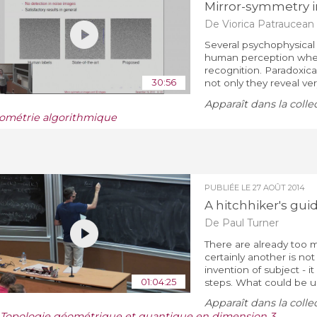
Mirror-symmetry 
De Viorica Patraucean
Several psychophysical 
human perception when 
recognition. Paradoxica
30:56
not only they reveal ver
Apparaît dans la colle
ométrie algorithmique
PUBLIÉE LE
27 AOÛT 2014
A hitchhiker's gui
De Paul Turner
There are already too 
certainly another is no
invention of subject - it
01:04:25
steps. What could be us
Apparaît dans la colle
/ Topologie géométrique et quantique en dimension 3