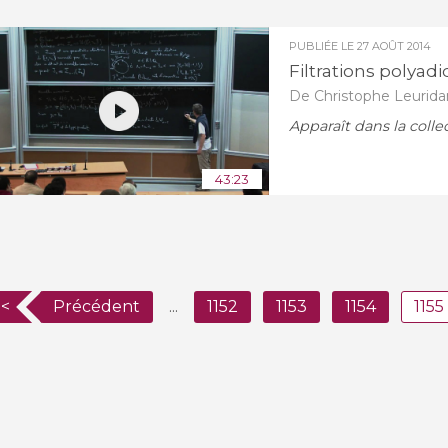
PUBLIÉE LE
27 AOÛT 2014
Filtrations polya
De Christophe Leurida
Apparaît dans la colle
43:23
<<
Précédent
...
1152
1153
1154
1155