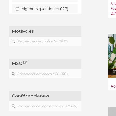
hy
Ri
Algèbres quantiques (127)
di
Analyse classique (170)
Mots-clés
Analyse fonctionnelle (181)
Analyse numérique (276)
Anneaux et algèbres (43)
MSC
Apprentissage (207)
Astrophysique (241)
Ko
Base de données (3)
Conférencier·e·s
Biologie quantitative (286)
Biophysique (8)