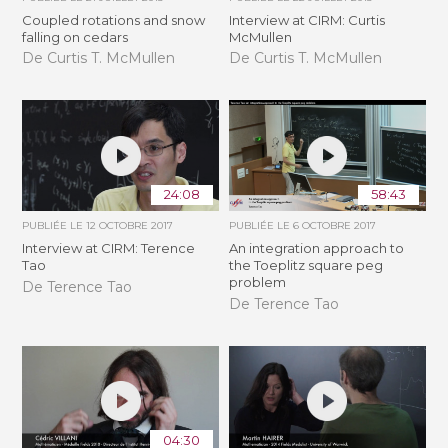
Coupled rotations and snow
Interview at CIRM: Curtis
falling on cedars
McMullen
De Curtis T. McMullen
De Curtis T. McMullen
24:08
58:43
PUBLIÉE LE
12 OCTOBRE 2017
PUBLIÉE LE
6 OCTOBRE 2017
Interview at CIRM: Terence
An integration approach to
Tao
the Toeplitz square peg
problem
De Terence Tao
De Terence Tao
04:30