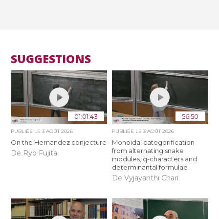
SUGGESTIONS
01:01:43
56:50
PUBLIÉE LE
3 AOÛT 2026
PUBLIÉE LE
3 AOÛT 2026
On the Hernandez conjecture
Monoidal categorification
from alternating snake
De Ryo Fujita
modules, q-characters and
determinantal formulae
De Vyjayanthi Chari