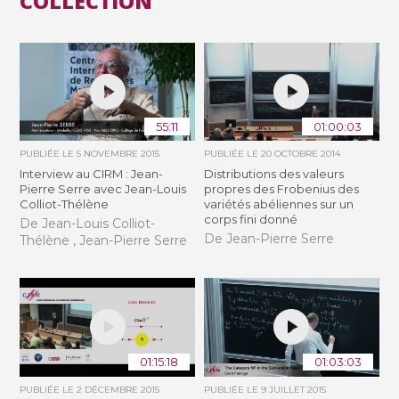
COLLECTION
55:11
01:00:03
PUBLIÉE LE
5 NOVEMBRE 2015
PUBLIÉE LE
20 OCTOBRE 2014
Interview au CIRM : Jean-
Distributions des valeurs
Pierre Serre avec Jean-Louis
propres des Frobenius des
Colliot-Thélène
variétés abéliennes sur un
corps fini donné
De Jean-Louis Colliot-
De Jean-Pierre Serre
Thélène , Jean-Pierre Serre
01:15:18
01:03:03
PUBLIÉE LE
2 DÉCEMBRE 2015
PUBLIÉE LE
9 JUILLET 2015