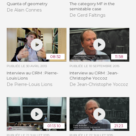
Quanta of geometry
The category MF in the
semistable case
De Alain Connes
De Gerd Faltings
08:52
11:58
PUBLIÉE LE
30 AVRIL 2013
PUBLIÉE LE
10 SEPTEMBRE 2015
Interview au CIRM : Pierre-
Interview au CIRM : Jean-
Louis Lions
Christophe Yoccoz
De Pierre-Louis Lions
De Jean-Christophe Yoccoz
01:13:10
21:23
PUBLIÉE LE
21 JUILLET 2015
PUBLIÉE LE
22 JUILLET 2015