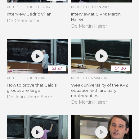
PUBLIÉE LE
4 JUILLET 2016
PUBLIÉE LE
9 JUIN 2017
Interview Cédric Villani
Interview at CIRM: Martin
Hairer
De Cédric Villani
De Martin Hairer
53:37
54:30
PUBLIÉE LE
2 JUIN 2014
PUBLIÉE LE
4 MAI 2017
How to prove that Galois
Weak universality of the KPZ
groups are large
equation with arbitrary
nonlinearities
De Jean-Pierre Serre
De Martin Hairer