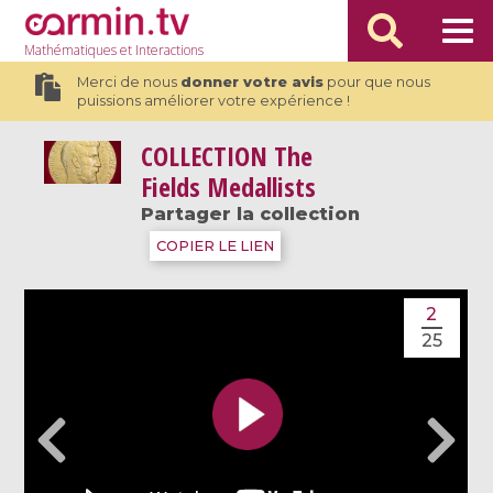
Mathématiques
et Interactions
Merci de nous
donner votre avis
pour que nous
puissions améliorer votre expérience !
COLLECTION
The
Fields Medallists
Partager la collection
COPIER LE LIEN
2
25