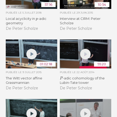
57:16
10:54
PUBLIÉE LE
5 JUILLET 2018
PUBLIÉE LE
29 JUIN 2015
p
Local acyclicity in
-adic
Interview at CIRM: Peter
geometry
Scholze
De Peter Scholze
De Peter Scholze
01:02:18
55:20
PUBLIÉE LE
9 JUILLET 2015
PUBLIÉE LE
22 AOÛT 2014
P
The Witt vector affine
-adic cohomology of the
Grassmannian
Lubin-Tate tower
De Peter Scholze
De Peter Scholze