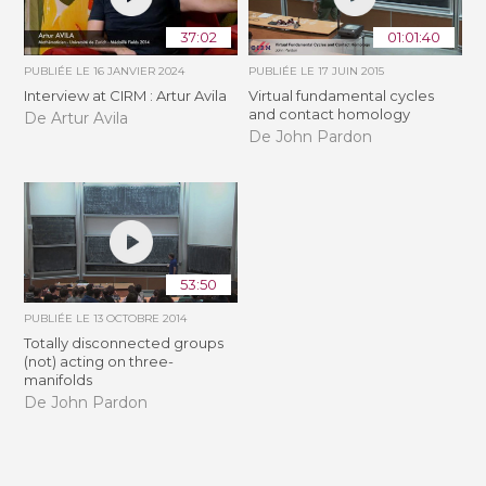
37:02
01:01:40
PUBLIÉE LE
16 JANVIER 2024
PUBLIÉE LE
17 JUIN 2015
Interview at CIRM : Artur Avila
Virtual fundamental cycles
and contact homology
De Artur Avila
De John Pardon
53:50
PUBLIÉE LE
13 OCTOBRE 2014
Totally disconnected groups
(not) acting on three-
manifolds
De John Pardon