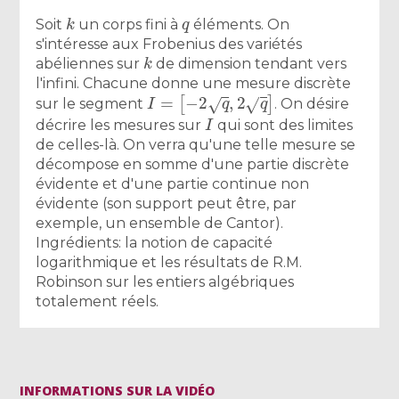
k
q
Soit
un corps fini à
éléments. On
s'intéresse aux Frobenius des variétés
k
abéliennes sur
de dimension tendant vers
l'infini. Chacune donne une mesure discrète
I
=
[
−
2
q
,
2
q
]
sur le segment
. On désire
I
décrire les mesures sur
qui sont des limites
de celles-là. On verra qu'une telle mesure se
décompose en somme d'une partie discrète
évidente et d'une partie continue non
évidente (son support peut être, par
exemple, un ensemble de Cantor).
Ingrédients: la notion de capacité
logarithmique et les résultats de R.M.
Robinson sur les entiers algébriques
totalement réels.
INFORMATIONS SUR LA VIDÉO