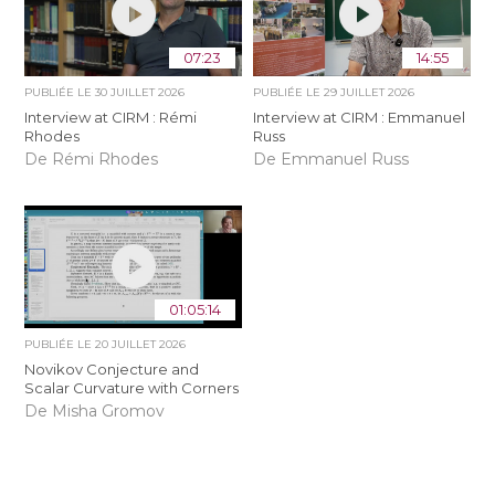
07:23
14:55
PUBLIÉE LE
30 JUILLET 2026
PUBLIÉE LE
29 JUILLET 2026
Interview at CIRM : Rémi
Interview at CIRM : Emmanuel
Rhodes
Russ
De Rémi Rhodes
De Emmanuel Russ
01:05:14
PUBLIÉE LE
20 JUILLET 2026
Novikov Conjecture and
Scalar Curvature with Corners
De Misha Gromov