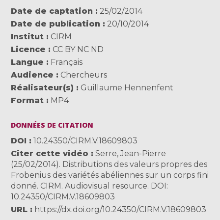
Date de captation
25/02/2014
Date de publication
20/10/2014
Institut
CIRM
Licence
CC BY NC ND
Langue
Français
Audience
Chercheurs
Réalisateur(s)
Guillaume Hennenfent
Format
MP4
DONNÉES DE CITATION
DOI
10.24350/CIRM.V.18609803
Citer cette vidéo
Serre, Jean-Pierre
(25/02/2014). Distributions des valeurs propres des
Frobenius des variétés abéliennes sur un corps fini
donné. CIRM. Audiovisual resource. DOI:
10.24350/CIRM.V.18609803
URL
https://dx.doi.org/10.24350/CIRM.V.18609803