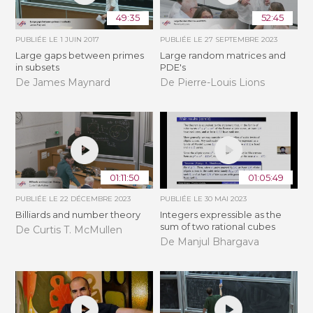
49:35
52:45
PUBLIÉE LE
1 JUIN 2017
PUBLIÉE LE
27 SEPTEMBRE 2023
Large gaps between primes
Large random matrices and
in subsets
PDE's
De James Maynard
De Pierre-Louis Lions
01:11:50
01:05:49
PUBLIÉE LE
22 DÉCEMBRE 2023
PUBLIÉE LE
30 MAI 2023
Billiards and number theory
Integers expressible as the
sum of two rational cubes
De Curtis T. McMullen
De Manjul Bhargava