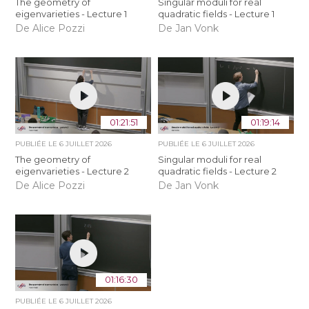
The geometry of
Singular moduli for real
eigenvarieties - Lecture 1
quadratic fields - Lecture 1
De Alice Pozzi
De Jan Vonk
01:21:51
01:19:14
PUBLIÉE LE
6 JUILLET 2026
PUBLIÉE LE
6 JUILLET 2026
The geometry of
Singular moduli for real
eigenvarieties - Lecture 2
quadratic fields - Lecture 2
De Alice Pozzi
De Jan Vonk
01:16:30
PUBLIÉE LE
6 JUILLET 2026