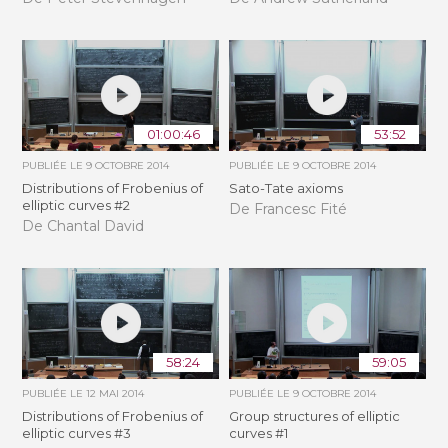
01:00:46
53:52
PUBLIÉE LE
9 OCTOBRE 2014
PUBLIÉE LE
9 OCTOBRE 2014
Distributions of Frobenius of
Sato-Tate axioms
elliptic curves #2
De Francesc Fité
De Chantal David
58:24
59:05
PUBLIÉE LE
12 MAI 2014
PUBLIÉE LE
9 OCTOBRE 2014
Distributions of Frobenius of
Group structures of elliptic
elliptic curves #3
curves #1