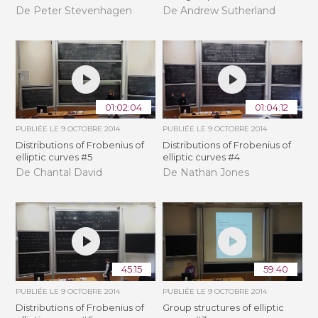
De Peter Stevenhagen
De Andrew Sutherland
01:02:04
01:04:12
PUBLIÉE LE
9 OCTOBRE 2014
PUBLIÉE LE
9 OCTOBRE 2014
Distributions of Frobenius of
Distributions of Frobenius of
elliptic curves #5
elliptic curves #4
De Chantal David
De Nathan Jones
45:15
59:40
PUBLIÉE LE
9 OCTOBRE 2014
PUBLIÉE LE
9 OCTOBRE 2014
Distributions of Frobenius of
Group structures of elliptic