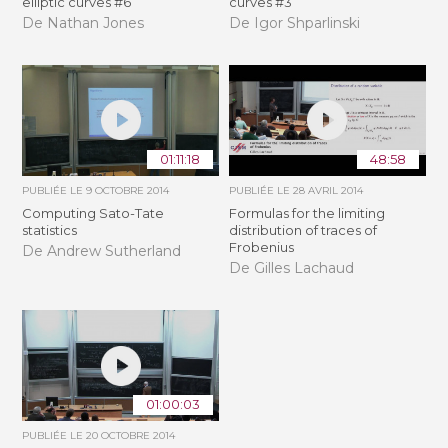
elliptic curves #6
curves #3
De Nathan Jones
De Igor Shparlinski
01:11:18
48:58
PUBLIÉE LE
9 OCTOBRE 2014
PUBLIÉE LE
28 AVRIL 2014
Computing Sato-Tate
Formulas for the limiting
statistics
distribution of traces of
Frobenius
De Andrew Sutherland
De Gilles Lachaud
01:00:03
PUBLIÉE LE
20 OCTOBRE 2014