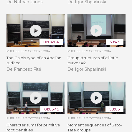
De Nathan Jones
De Igor Shparlinski
01:04:04
59:43
PUBLIÉE LE
9 OCTOBRE 2014
PUBLIÉE LE
9 OCTOBRE 2014
The Galois type of an Abelian
Group structures of elliptic
surface
curves #2
De Francesc Fité
De Igor Shparlinski
01:05:45
58:05
PUBLIÉE LE
9 OCTOBRE 2014
PUBLIÉE LE
9 OCTOBRE 2014
Character sums for primitive
Moment sequences of Sato-
root densities
Tate groups