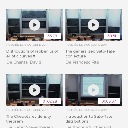
56:28
58:51
PUBLIÉE LE
9 OCTOBRE 2014
PUBLIÉE LE
9 OCTOBRE 2014
Distributions of Frobenius of
The generalized Sato-Tate
elliptic curves #1
conjecture
De Chantal David
De Francesc Fité
01:02:28
01:03:37
PUBLIÉE LE
9 OCTOBRE 2014
PUBLIÉE LE
9 OCTOBRE 2014
The Chebotarev density
Introduction to Sato-Tate
theorem
distributions
De Peter Stevenhagen
De Andrew Sutherland