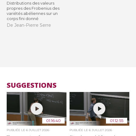
Distributions des valeurs
propres des Frobenius des
variétés abéliennes sur un
corps fini donné
De Jean-Pierre Serre
SUGGESTIONS
01:16:40
01:12:55
PUBLIÉE LE
6 JUILLET 2026
PUBLIÉE LE
6 JUILLET 2026