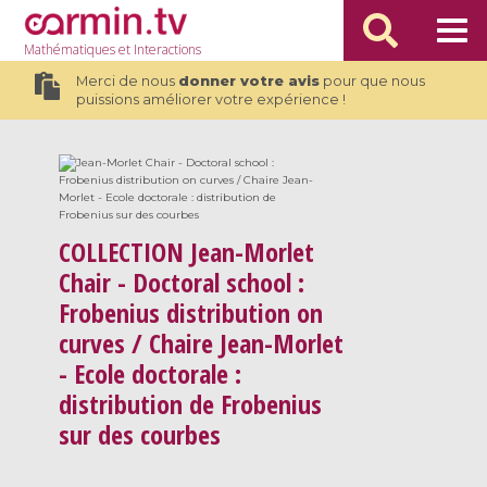
Mathématiques
et Interactions
Merci de nous
donner votre avis
pour que nous
puissions améliorer votre expérience !
COLLECTION
Jean-Morlet
Chair - Doctoral school :
Frobenius distribution on
curves / Chaire Jean-Morlet
- Ecole doctorale :
distribution de Frobenius
sur des courbes