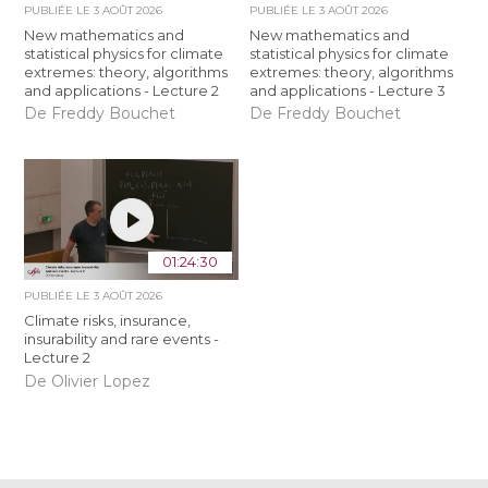
PUBLIÉE LE
3 AOÛT 2026
PUBLIÉE LE
3 AOÛT 2026
New mathematics and
New mathematics and
statistical physics for climate
statistical physics for climate
extremes: theory, algorithms
extremes: theory, algorithms
and applications - Lecture 2
and applications - Lecture 3
De Freddy Bouchet
De Freddy Bouchet
01:24:30
PUBLIÉE LE
3 AOÛT 2026
Climate risks, insurance,
insurability and rare events -
Lecture 2
De Olivier Lopez