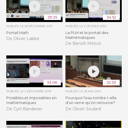
29:35
34:52
PUBLIÉE LE
18 DÉCEMBRE 2015
PUBLIÉE LE
2 FÉVRIER 2022
Portail Math
La PLM et le portail des
Mathématiques
De Olivier Labbe
De Benoît Métrot
53:06
32:53
PUBLIÉE LE
3 DÉCEMBRE 2019
PUBLIÉE LE
28 MAI 2014
Possibles et impossibles en
Pourquoi l'eau tombe t-elle
mathématiques
d'un verre qu'on retourne?
De Cyril Banderier
De Olivier Soulard