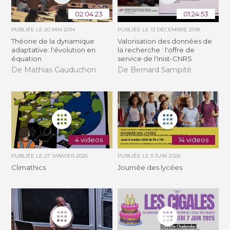
02:04:23
01:24:53
PUBLIÉE LE
20 MAI 2014
PUBLIÉE LE
13 DÉCEMBRE 2018
Théorie de la dynamique
Valorisation des données de
adaptative: l'évolution en
la recherche : l'offre de
équation
service de l'Inist-CNRS
De Mathias Gauduchon
De Bernard Sampité
4 videos
14 videos
PUBLIÉE LE
27 JANVIER 2025
PUBLIÉE LE
3 JUIN 2026
Climathics
Journée des lycées