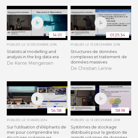
14:01
01:25:34
PUBLIÉE LE
10 DÉCEMBRE 2018
PUBLIÉE LE
13 DÉCEMBRE 2018
Statistical modelling and
Structures de données
analysis in the big data era
complexes et traitement de
données massives
De Kerrie Mengersen
De Christian Lenne
54:58
58:18
PUBLIÉE LE
13 MARS 2014
PUBLIÉE LE
13 DÉCEMBRE 2018
Sur l'utilisation d'éléphants de
Systèmes de stockage
mer pour comprendre les
distribués pour la gestion de
structures océaniques
grands volumes de données