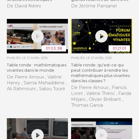
De David Nérini
De Jérôme Pansanel
01:03:38
01:21:01
PUBLIÉE LE
21 AVRIL 2015
PUBLIÉE LE
21 AVRIL 2015
Table ronde : mathématiques
Table ronde: qu'est-ce qui
vivantes dans le monde
peut contribuer à rendre les
mathématiques plus vivantes
De Pierre Arnoux , Valérie
dans les classes ?
Henry , Samia Mehaddene ,
De Pierre Arnoux , Francis
Ali Rahmouni , Saliou Touré
Loret , Valérie Théric , Farida
Méjani , Olivier Brébant ,
Thomas Garcia