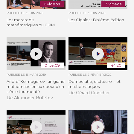
6 videos
3 videos
PUBLIÉE LE
3 JUIN 2026
PUBLIÉE LE
3 JUIN 2026
Les mercredis
Les Cigales : Dixième édition
mathématiques du CIRM
01:53:09
44:20
PUBLIÉE LE
13 MARS 2019
PUBLIÉE LE
2 FÉVRIER 2022
Andreï Kolmogorov : un grand
Démocratie, dictature ... et
mathématicien au coeur d'un
mathématiques
siècle tourmenté
De Gérard Grancher
De Alexander Bufetov