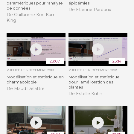
paramétriques pour l'analyse
épidémies
de données
De Etienne Pardoux
De Guillaume Kon Kam
King
23:07
23:14
PUBLIÉE LE
6 DÉCEMBRE 2018
PUBLIÉE LE
12 DÉCEMBRE 2018
Modélisation et statistique en
Modélisation et statistique
pharmacologie
pour l'amélioration des
plantes
De Maud Delattre
De Estelle Kuhn