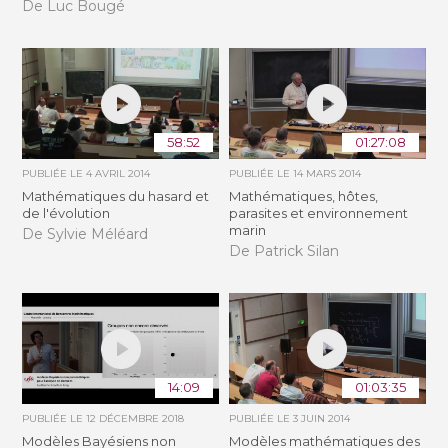
De Luc Bougé
58:52
01:27:08
PUBLIÉE LE
4 AVRIL 2014
PUBLIÉE LE
14 MARS 2014
Mathématiques du hasard et
Mathématiques, hôtes,
de l'évolution
parasites et environnement
marin
De Sylvie Méléard
De Patrick Silan
14:09
01:03:35
PUBLIÉE LE
12 DÉCEMBRE 2018
PUBLIÉE LE
3 JUIN 2014
Modèles Bayésiens non
Modèles mathématiques des