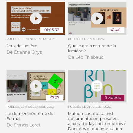
01:05:33
41:40
PUBLIÉE LE
30 NOVEMBRE 2021
PUBLIÉE LE
7 MAI 2026
Jeux de lumière
Quelle est la nature de la
lumière ?
De Étienne Ghys
De Léo Thiébaud
47:57
5 videos
PUBLIÉE LE
8 DÉCEMBRE 2023
PUBLIÉE LE
21 JUILLET 2026
Le dernier théorème de
Mathematical data and
Fermat
documentation, preserve,
access: today and tomorrow /
De Francis Loret
Données et documentation