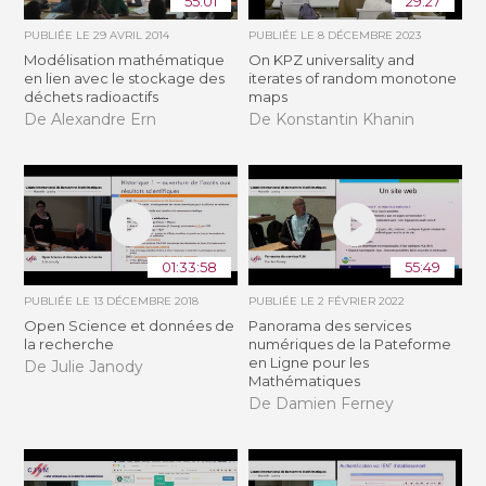
55:01
29:27
PUBLIÉE LE
29 AVRIL 2014
PUBLIÉE LE
8 DÉCEMBRE 2023
Modélisation mathématique
On KPZ universality and
en lien avec le stockage des
iterates of random monotone
déchets radioactifs
maps
De Alexandre Ern
De Konstantin Khanin
01:33:58
55:49
PUBLIÉE LE
13 DÉCEMBRE 2018
PUBLIÉE LE
2 FÉVRIER 2022
Open Science et données de
Panorama des services
la recherche
numériques de la Pateforme
en Ligne pour les
De Julie Janody
Mathématiques
De Damien Ferney