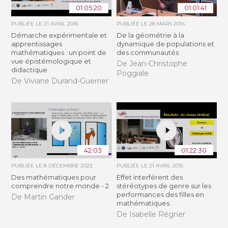
01:05:20
01:01:41
PUBLIÉE LE
21 AVRIL 2015
PUBLIÉE LE
28 MARS 2014
Démarche expérimentale et
De la géométrie à la
apprentissages
dynamique de populations et
mathématiques : un point de
des communautés
vue épistémologique et
De Jean-Christophe
didactique
Poggiale
De Viviane Durand-Guerrier
42:03
01:22:30
PUBLIÉE LE
8 DÉCEMBRE 2023
PUBLIÉE LE
21 AVRIL 2015
Des mathématiques pour
Effet interférent des
comprendre notre monde - 2
stéréotypes de genre sur les
performances des filles en
De Martin Gander
mathématiques
De Isabelle Régner