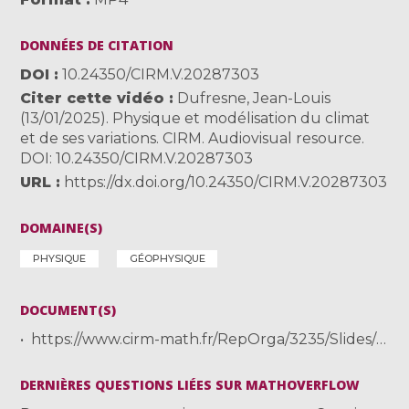
DONNÉES DE CITATION
DOI
10.24350/CIRM.V.20287303
Citer cette vidéo
Dufresne, Jean-Louis
(13/01/2025). Physique et modélisation du climat
et de ses variations. CIRM. Audiovisual resource.
DOI: 10.24350/CIRM.V.20287303
URL
https://dx.doi.org/10.24350/CIRM.V.20287303
DOMAINE(S)
PHYSIQUE
GÉOPHYSIQUE
DOCUMENT(S)
https://www.cirm-math.fr/RepOrga/3235/Slides/Duf_Climatiques_v1.pdf
DERNIÈRES QUESTIONS LIÉES SUR MATHOVERFLOW