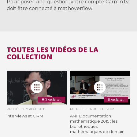
Pour poser une question, votre compte Carmin.tv
doit être connecté à mathoverflow
TOUTES LES VIDÉOS DE LA
COLLECTION
80 videos
6 videos
PUBLIÉE LE
9 AOÛT 2018
PUBLIÉE LE
12 JUILLET 2022
Interviews at CIRM
ANF Documentation
mathématique 2015 : les
bibliothèques
mathématiques de demain