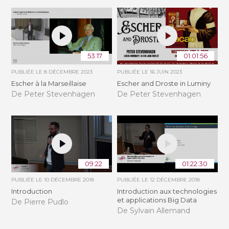
53:17
01:01:56
PUBLIÉE LE
8 DÉCEMBRE 2023
PUBLIÉE LE
16 JUIN 2023
Escher à la Marseillaise
Escher and Droste in Luminy
De Peter Stevenhagen
De Peter Stevenhagen
09:22
01:22:30
PUBLIÉE LE
10 DÉCEMBRE 2018
PUBLIÉE LE
12 DÉCEMBRE 2018
Introduction
Introduction aux technologies
et applications Big Data
De Pierre Pudlo
De Sylvain Allemand