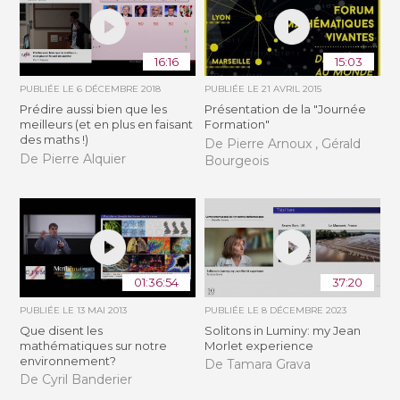
16:16
15:03
PUBLIÉE LE
6 DÉCEMBRE 2018
PUBLIÉE LE
21 AVRIL 2015
Prédire aussi bien que les
Présentation de la "Journée
meilleurs (et en plus en faisant
Formation"
des maths !)
De Pierre Arnoux , Gérald
De Pierre Alquier
Bourgeois
01:36:54
37:20
PUBLIÉE LE
13 MAI 2013
PUBLIÉE LE
8 DÉCEMBRE 2023
Que disent les
Solitons in Luminy: my Jean
mathématiques sur notre
Morlet experience
environnement?
De Tamara Grava
De Cyril Banderier