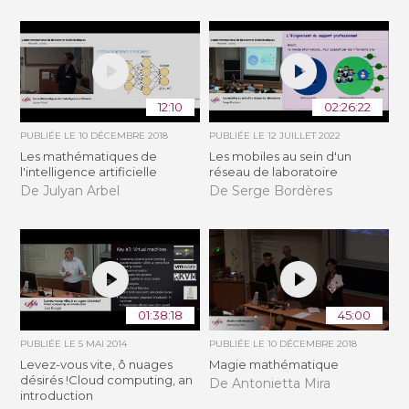
12:10
02:26:22
PUBLIÉE LE
10 DÉCEMBRE 2018
PUBLIÉE LE
12 JUILLET 2022
Les mathématiques de
Les mobiles au sein d'un
l'intelligence artificielle
réseau de laboratoire
De Julyan Arbel
De Serge Bordères
01:38:18
45:00
PUBLIÉE LE
5 MAI 2014
PUBLIÉE LE
10 DÉCEMBRE 2018
Levez-vous vite, ô nuages
Magie mathématique
désirés !Cloud computing, an
De Antonietta Mira
introduction