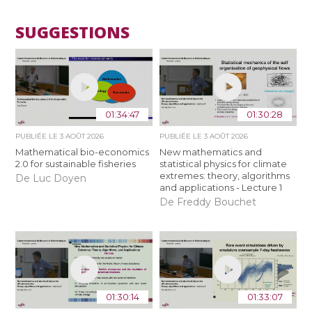
SUGGESTIONS
01:34:47
01:30:28
PUBLIÉE LE
3 AOÛT 2026
PUBLIÉE LE
3 AOÛT 2026
Mathematical bio-economics
New mathematics and
2.0 for sustainable fisheries
statistical physics for climate
extremes: theory, algorithms
De Luc Doyen
and applications - Lecture 1
De Freddy Bouchet
01:30:14
01:33:07