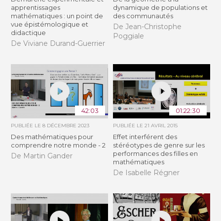
apprentissages
dynamique de populations et
mathématiques : un point de
des communautés
vue épistémologique et
De Jean-Christophe
didactique
Poggiale
De Viviane Durand-Guerrier
42:03
01:22:30
PUBLIÉE LE
8 DÉCEMBRE 2023
PUBLIÉE LE
21 AVRIL 2015
Des mathématiques pour
Effet interférent des
comprendre notre monde - 2
stéréotypes de genre sur les
performances des filles en
De Martin Gander
mathématiques
De Isabelle Régner