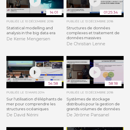
14:01
01:25:34
PUBLIÉE LE
10 DÉCEMBRE 2018
PUBLIÉE LE
13 DÉCEMBRE 2018
Statistical modelling and
Structures de données
analysis in the big data era
complexes et traitement de
données massives
De Kerrie Mengersen
De Christian Lenne
54:58
58:18
PUBLIÉE LE
13 MARS 2014
PUBLIÉE LE
13 DÉCEMBRE 2018
Sur l'utilisation d'éléphants de
Systèmes de stockage
mer pour comprendre les
distribués pour la gestion de
structures océaniques
grands volumes de données
De David Nérini
De Jérôme Pansanel