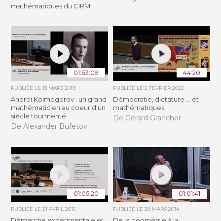
mathématiques du CIRM
01:53:09
44:20
PUBLIÉE LE
13 MARS 2019
PUBLIÉE LE
2 FÉVRIER 2022
Andreï Kolmogorov : un grand
Démocratie, dictature ... et
mathématicien au coeur d'un
mathématiques
siècle tourmenté
De Gérard Grancher
De Alexander Bufetov
01:05:20
01:01:41
PUBLIÉE LE
21 AVRIL 2015
PUBLIÉE LE
28 MARS 2014
Démarche expérimentale et
De la géométrie à la