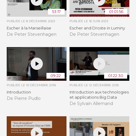
53:17
01:01:56
PUBLIÉE LE
8 DÉCEMBRE 2023
PUBLIÉE LE
16 JUIN 2023
Escher à la Marseillaise
Escher and Droste in Luminy
De Peter Stevenhagen
De Peter Stevenhagen
09:22
01:22:30
PUBLIÉE LE
10 DÉCEMBRE 2018
PUBLIÉE LE
12 DÉCEMBRE 2018
Introduction
Introduction aux technologies
et applications Big Data
De Pierre Pudlo
De Sylvain Allemand