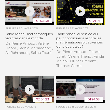
01:03:38
01:21:01
PUBLIÉE LE
21 AVRIL 2015
PUBLIÉE LE
21 AVRIL 2015
Table ronde : mathématiques
Table ronde: qu'est-ce qui
vivantes dans le monde
peut contribuer à rendre les
mathématiques plus vivantes
De Pierre Arnoux , Valérie
dans les classes ?
Henry , Samia Mehaddene ,
De Pierre Arnoux , Francis
Ali Rahmouni , Saliou Touré
Loret , Valérie Théric , Farida
Méjani , Olivier Brébant ,
Thomas Garcia
02:04:23
01:24:53
PUBLIÉE LE
20 MAI 2014
PUBLIÉE LE
13 DÉCEMBRE 2018