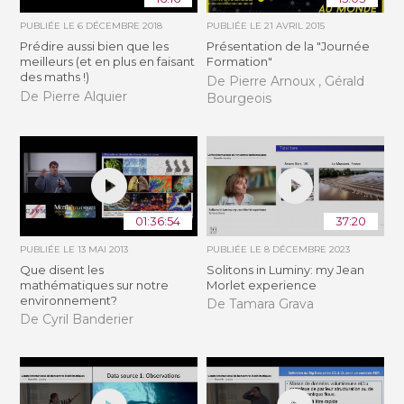
PUBLIÉE LE
6 DÉCEMBRE 2018
PUBLIÉE LE
21 AVRIL 2015
Prédire aussi bien que les
Présentation de la "Journée
meilleurs (et en plus en faisant
Formation"
des maths !)
De Pierre Arnoux , Gérald
De Pierre Alquier
Bourgeois
01:36:54
37:20
PUBLIÉE LE
13 MAI 2013
PUBLIÉE LE
8 DÉCEMBRE 2023
Que disent les
Solitons in Luminy: my Jean
mathématiques sur notre
Morlet experience
environnement?
De Tamara Grava
De Cyril Banderier