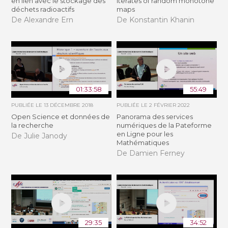
en lien avec le stockage des
iterates of random monotone
déchets radioactifs
maps
De Alexandre Ern
De Konstantin Khanin
01:33:58
55:49
PUBLIÉE LE
13 DÉCEMBRE 2018
PUBLIÉE LE
2 FÉVRIER 2022
Open Science et données de
Panorama des services
la recherche
numériques de la Pateforme
en Ligne pour les
De Julie Janody
Mathématiques
De Damien Ferney
29:35
34:52