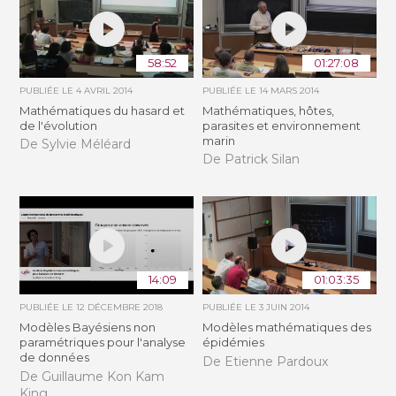
58:52
01:27:08
PUBLIÉE LE
4 AVRIL 2014
PUBLIÉE LE
14 MARS 2014
Mathématiques du hasard et
Mathématiques, hôtes,
de l'évolution
parasites et environnement
marin
De Sylvie Méléard
De Patrick Silan
14:09
01:03:35
PUBLIÉE LE
12 DÉCEMBRE 2018
PUBLIÉE LE
3 JUIN 2014
Modèles Bayésiens non
Modèles mathématiques des
paramétriques pour l'analyse
épidémies
de données
De Etienne Pardoux
De Guillaume Kon Kam
King