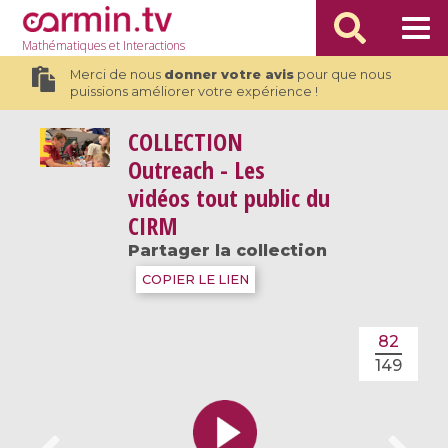
Mathématiques
et Interactions
Merci de nous
donner votre avis
pour que nous
puissions améliorer votre expérience !
COLLECTION
Outreach - Les
vidéos tout public du
CIRM
Partager la collection
COPIER LE LIEN
82
149