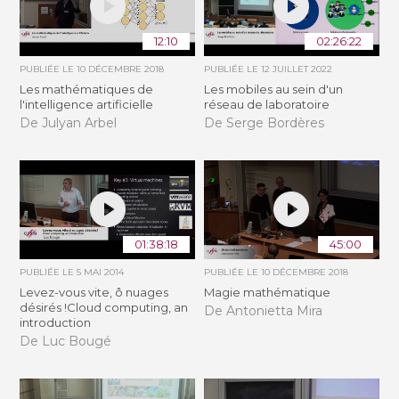
12:10
02:26:22
PUBLIÉE LE
10 DÉCEMBRE 2018
PUBLIÉE LE
12 JUILLET 2022
Les mathématiques de
Les mobiles au sein d'un
l'intelligence artificielle
réseau de laboratoire
De Julyan Arbel
De Serge Bordères
01:38:18
45:00
PUBLIÉE LE
5 MAI 2014
PUBLIÉE LE
10 DÉCEMBRE 2018
Levez-vous vite, ô nuages
Magie mathématique
désirés !Cloud computing, an
De Antonietta Mira
introduction
De Luc Bougé