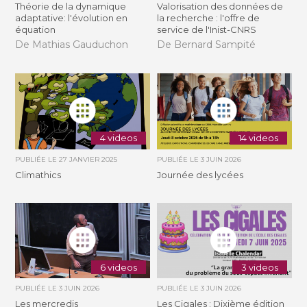
Théorie de la dynamique
Valorisation des données de
adaptative: l'évolution en
la recherche : l'offre de
équation
service de l'Inist-CNRS
De Mathias Gauduchon
De Bernard Sampité
4 videos
14 videos
PUBLIÉE LE
27 JANVIER 2025
PUBLIÉE LE
3 JUIN 2026
Climathics
Journée des lycées
6 videos
3 videos
PUBLIÉE LE
3 JUIN 2026
PUBLIÉE LE
3 JUIN 2026
Les mercredis
Les Cigales : Dixième édition