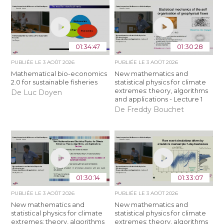
01:34:47
01:30:28
PUBLIÉE LE
3 AOÛT 2026
PUBLIÉE LE
3 AOÛT 2026
Mathematical bio-economics
New mathematics and
2.0 for sustainable fisheries
statistical physics for climate
extremes: theory, algorithms
De Luc Doyen
and applications - Lecture 1
De Freddy Bouchet
01:30:14
01:33:07
PUBLIÉE LE
3 AOÛT 2026
PUBLIÉE LE
3 AOÛT 2026
New mathematics and
New mathematics and
statistical physics for climate
statistical physics for climate
extremes: theory, algorithms
extremes: theory, algorithms