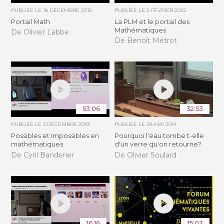
PUBLIÉE LE
18 DÉCEMBRE 2015
PUBLIÉE LE
2 FÉVRIER 2022
Portail Math
La PLM et le portail des
Mathématiques
De Olivier Labbe
De Benoît Métrot
53:06
32:53
PUBLIÉE LE
3 DÉCEMBRE 2019
PUBLIÉE LE
28 MAI 2014
Possibles et impossibles en
Pourquoi l'eau tombe t-elle
mathématiques
d'un verre qu'on retourne?
De Cyril Banderier
De Olivier Soulard
16:16
15:03