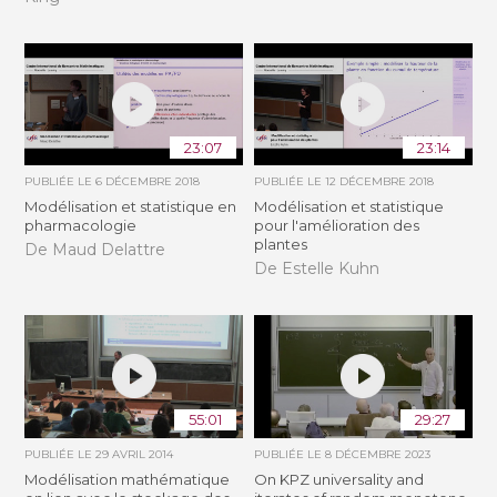
23:07
23:14
PUBLIÉE LE
6 DÉCEMBRE 2018
PUBLIÉE LE
12 DÉCEMBRE 2018
Modélisation et statistique en
Modélisation et statistique
pharmacologie
pour l'amélioration des
plantes
De Maud Delattre
De Estelle Kuhn
55:01
29:27
PUBLIÉE LE
29 AVRIL 2014
PUBLIÉE LE
8 DÉCEMBRE 2023
Modélisation mathématique
On KPZ universality and