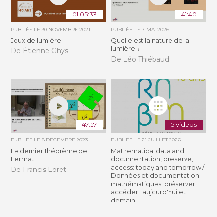
01:05:33
41:40
PUBLIÉE LE
30 NOVEMBRE 2021
PUBLIÉE LE
7 MAI 2026
Jeux de lumière
Quelle est la nature de la
lumière ?
De Étienne Ghys
De Léo Thiébaud
47:57
5 videos
PUBLIÉE LE
8 DÉCEMBRE 2023
PUBLIÉE LE
21 JUILLET 2026
Le dernier théorème de
Mathematical data and
Fermat
documentation, preserve,
access: today and tomorrow /
De Francis Loret
Données et documentation
mathématiques, préserver,
accéder : aujourd'hui et
demain