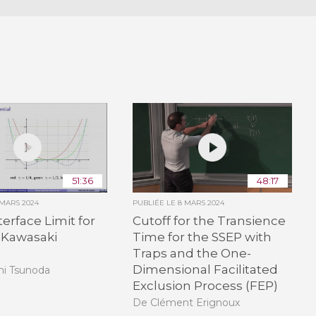
51:36
48:17
 MARS 2024
PUBLIÉE LE
8 MARS 2024
terface Limit for
Cutoff for the Transience
-Kawasaki
Time for the SSEP with
Traps and the One-
Dimensional Facilitated
hi Tsunoda
Exclusion Process (FEP)
De Clément Erignoux