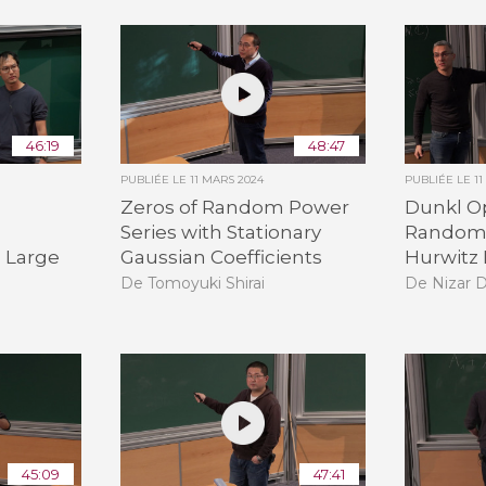
46:19
48:47
PUBLIÉE LE
11 MARS 2024
PUBLIÉE LE
1
Zeros of Random Power
Dunkl Op
Series with Stationary
Random 
d Large
Gaussian Coefficients
Hurwitz
De Tomoyuki Shirai
De Nizar 
45:09
47:41