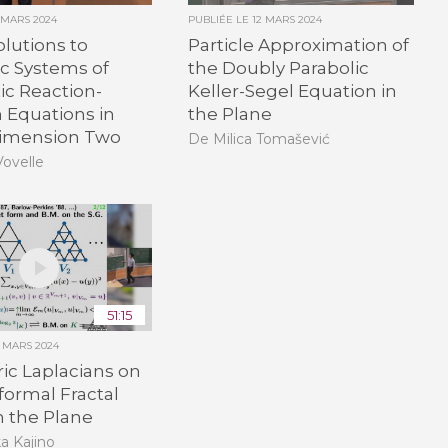
1 MARS 2024
PUBLIÉE LE
12 MARS 2024
olutions to
Particle Approximation of
c Systems of
the Doubly Parabolic
ic Reaction-
Keller-Segel Equation in
n Equations in
the Plane
imension Two
De Milica Tomašević
Vovelle
51:15
2 MARS 2024
ic Laplacians on
formal Fractal
n the Plane
a Kajino