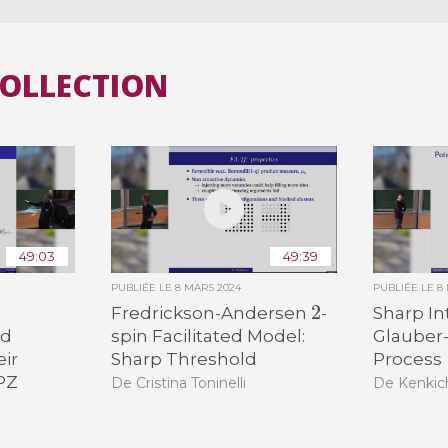
COLLECTION
49:03
49:39
PUBLIÉE LE
8 MARS 2024
PUBLIÉE LE
8
2
Fredrickson-Andersen
-
Sharp In
od
spin Facilitated Model:
Glauber
eir
Sharp Threshold
Process
KPZ
De Cristina Toninelli
De Kenkic