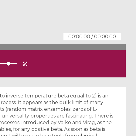
00:00:00
/
00:00:00
to inverse temperature beta equal to 2) is an
ocess. It appears as the bulk limit of many
xts (random matrix ensembles, zeros of L-
universality properties are fascinating. There is
rocesses, introduced by Valko and Virag, as the
les, for any positive beta. As soon as beta is
n. I will explain how tools from classical