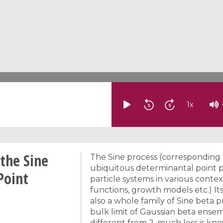
1
x
 the Sine
The Sine process (corresponding 
ubiquitous determinantal point pr
Point
particle systems in various conte
functions, growth models etc.) Its 
also a whole family of Sine beta p
bulk limit of Gaussian beta ensemb
different from 2, much less is know