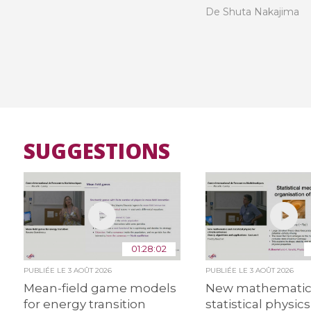
De Shuta Nakajima
SUGGESTIONS
01:28:02
PUBLIÉE LE
3 AOÛT 2026
PUBLIÉE LE
3 AOÛT 2026
Mean-field game models
New mathematic
for energy transition
statistical physics