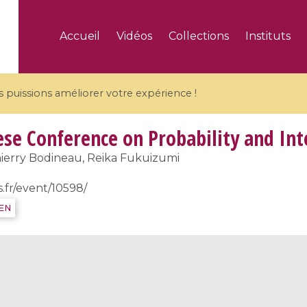
Accueil
Vidéos
Collections
Instituts
puissions améliorer votre expérience !
se Conference on Probability and Int
ierry Bodineau, Reika Fukuizumi
s.fr/event/10598/
5 videos
IEN
ranches and affine
Algebraic geometry an
groups / Branches de
geometry / Géométrie 
et groupes quantiques
et géométrie complexe