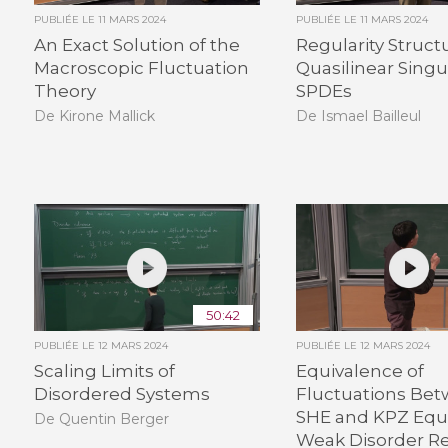
PUBLIÉE LE
11 MARS 2024
PUBLIÉE LE
11 MARS 2024
An Exact Solution of the
Regularity Struct
Macroscopic Fluctuation
Quasilinear Singu
Theory
SPDEs
De Kirone Mallick
De Ismael Bailleul
50:42
PUBLIÉE LE
12 MARS 2024
PUBLIÉE LE
12 MARS 2024
Scaling Limits of
Equivalence of
Disordered Systems
Fluctuations Be
SHE and KPZ Equa
De Quentin Berger
Weak Disorder R