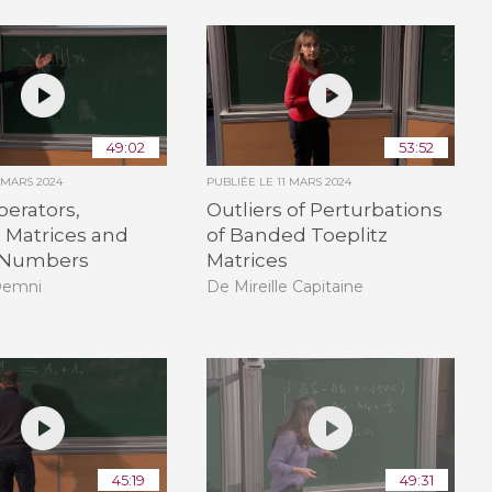
49:02
53:52
1 MARS 2024
PUBLIÉE LE
11 MARS 2024
erators,
Outliers of Perturbations
Matrices and
of Banded Toeplitz
 Numbers
Matrices
Demni
De Mireille Capitaine
45:19
49:31