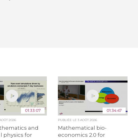
01:33:07
01:34:47
 AOÛT 2026
PUBLIÉE LE
3 AOÛT 2026
hematics and
Mathematical bio-
al physics for
economics 2.0 for