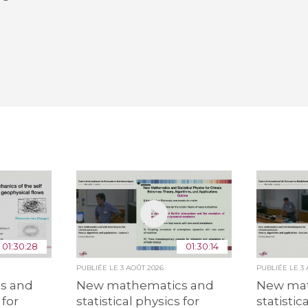
01:30:28
01:30:14
PUBLIÉE LE
3 AOÛT 2026
PUBLIÉE LE
3
s and
New mathematics and
New mat
 for
statistical physics for
statistic