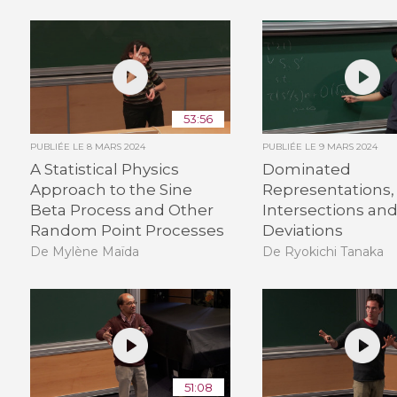
53:56
PUBLIÉE LE
8 MARS 2024
PUBLIÉE LE
9 MARS 2024
A Statistical Physics
Dominated
Approach to the Sine
Representations,
Beta Process and Other
Intersections an
Random Point Processes
Deviations
De Mylène Maïda
De Ryokichi Tanaka
51:08