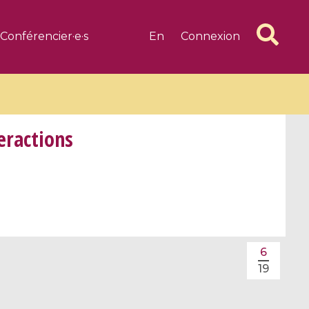
Conférencier·e·s
En
Connexion
eractions
6 videos
1 videos
d complex
CIMPA-CIRM Fellowships «
algébrique
Research in Residence »
6
Introduction to Dissipative
19
Dynamical Systems in Infinite
Dimensions and Their
Applications