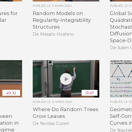
PUBLIÉE LE
11 MARS 2024
PUBLIÉE LE
1
ures for
Random Models on
Global S
lar
Regularity-Integrability
Quadrati
Structures
Stochast
Diffusio
De Masato Hoshino
Space-D
De Julien 
49:32
51:47
PUBLIÉE LE
12 MARS 2024
PUBLIÉE LE
1
Where Do Random Trees
Geometr
tween
Grow Leaves
Self-Con
tion in
Curves i
De Nicolas Curien
egime
De Naotak