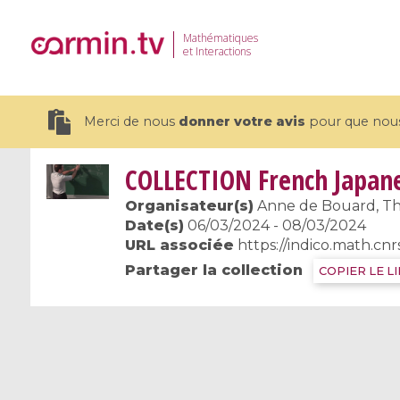
Mathématiques
et Interactions
Merci de nous
donner votre avis
pour que nous 
COLLECTION
French Japane
Organisateur(s)
Anne de Bouard, Th
Date(s)
06/03/2024 - 08/03/2024
URL associée
https://indico.math.cnr
19 videos
Partager la collection
COPIER LE L
CEMRACS 2026 : Modeling and AI
Coulomb b
for Environmental Transition /
quantum 
Centre d'Eté Mathématique de
Coulomb 
Recherche Avancée en Calcul
affines
Scientifique