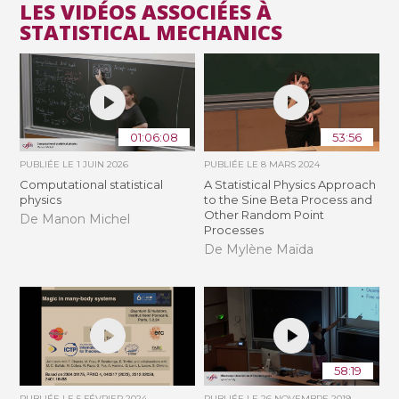
LES VIDÉOS ASSOCIÉES À
STATISTICAL MECHANICS
01:06:08
53:56
PUBLIÉE LE
1 JUIN 2026
PUBLIÉE LE
8 MARS 2024
Computational statistical
A Statistical Physics Approach
physics
to the Sine Beta Process and
Other Random Point
De Manon Michel
Processes
De Mylène Maïda
58:19
PUBLIÉE LE
5 FÉVRIER 2024
PUBLIÉE LE
26 NOVEMBRE 2019