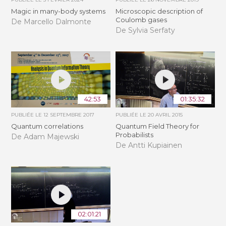
Magic in many-body systems
Microscopic description of
Coulomb gases
De Marcello Dalmonte
De Sylvia Serfaty
42:53
01:35:32
PUBLIÉE LE
12 SEPTEMBRE 2017
PUBLIÉE LE
20 AVRIL 2015
Quantum correlations
Quantum Field Theory for
Probabilists
De Adam Majewski
De Antti Kupiainen
02:01:21