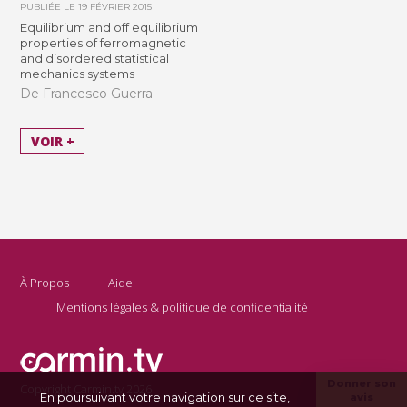
PUBLIÉE LE
19 FÉVRIER 2015
Equilibrium and off equilibrium
properties of ferromagnetic
and disordered statistical
mechanics systems
De Francesco Guerra
VOIR +
À Propos
Aide
Mentions légales & politique de confidentialité
Donner son
Copyright Carmin.tv 2026
En poursuivant votre navigation sur ce site,
avis