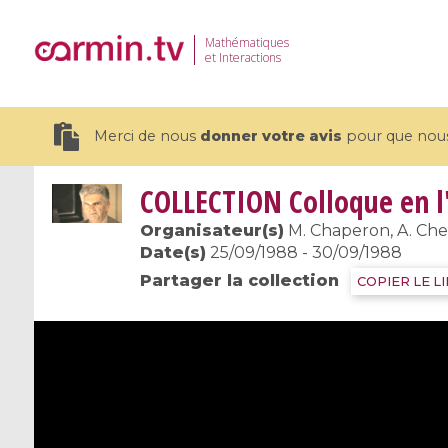
Mathématiques
et Interactions
Merci de nous
donner votre avis
pour que nous 
COLLECTION
Colloque en l
Organisateur(s)
M. Chaperon, A. Chen
Date(s)
25/09/1988 - 30/09/1988
Partager la collection
19 videos
COPIER LE L
CEMRACS 2026 : Modeling and AI
Coulomb b
for Environmental Transition /
quantum 
Centre d'Eté Mathématique de
Coulomb 
Recherche Avancée en Calcul
affines
Scientifique