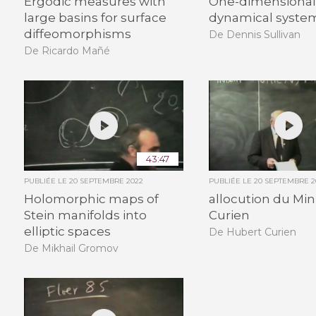
Ergodic measures with
One-dimensiona
large basins for surface
dynamical syste
diffeomorphisms
De Dennis Sullivan
De Ricardo Mañé
43:47
PUBLIÉE LE
20 SEPTEMBRE 2022
PUBLIÉE LE
20 SEPTEMBRE 2
Holomorphic maps of
allocution du Mini
Stein manifolds into
Curien
elliptic spaces
De Hubert Curien
De Mikhail Gromov