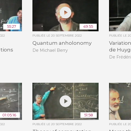
55:27
49:55
022
PUBLIÉE LE
20 SEPTEMBRE 2022
PUBLIÉE LE
2
Quantum anholonomy
Variatio
ations
de Huyg
De Michael Berry
De Frédér
01:05:16
51:58
022
PUBLIÉE LE
20 SEPTEMBRE 2022
PUBLIÉE LE
2