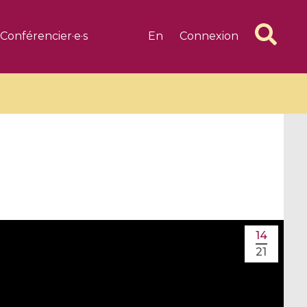
Conférencier·e·s
En
Connexion
6 videos
1 videos
d complex
CIMPA-CIRM Fellowships «
14
algébrique
Research in Residence »
21
Introduction to Dissipative
Dynamical Systems in Infinite
Dimensions and Their
Applications