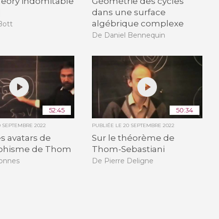
heory indomitable
Géométrie des cycles
]
dans une surface
algébrique complexe
Bott
De Daniel Bennequin
52:45
50:34
0 SEPTEMBRE 2022
PUBLIÉE LE
20 SEPTEMBRE 2022
s avatars de
Sur le théorème de
rphisme de Thom
Thom-Sebastiani
Connes
De Pierre Deligne