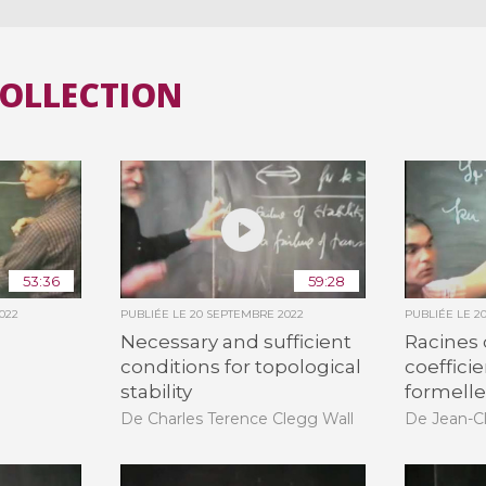
COLLECTION
53:36
59:28
022
PUBLIÉE LE
20 SEPTEMBRE 2022
PUBLIÉE LE
2
Necessary and sufficient
Racines
conditions for topological
coefficie
stability
formell
De Charles Terence Clegg Wall
De Jean-C