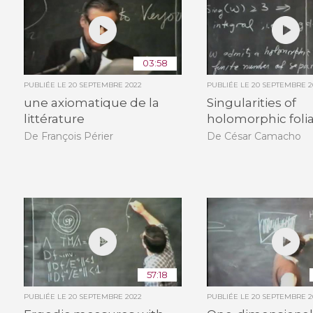
03:58
PUBLIÉE LE
20 SEPTEMBRE 2022
PUBLIÉE LE
20 SEPTEMBRE 2
une axiomatique de la
Singularities of
littérature
holomorphic foli
De François Périer
De César Camacho
57:18
PUBLIÉE LE
20 SEPTEMBRE 2022
PUBLIÉE LE
20 SEPTEMBRE 2