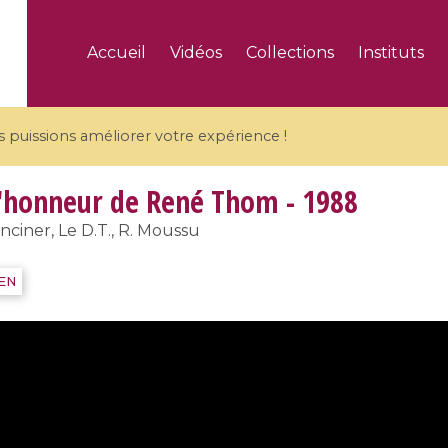
Accueil
Vidéos
Collections
Instituts
puissions améliorer votre expérience !
'honneur de René Thom - 1988
ciner, Le D.T., R. Moussu
5 videos
IEN
ranches and affine
Algebraic geometry an
groups / Branches de
geometry / Géométrie 
et groupes quantiques
et géométrie complexe