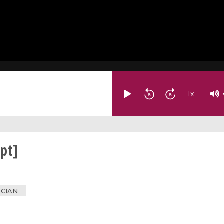
1
x
pt]
ACIAN