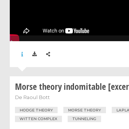
Morse theory indomitable [excer
De
Raoul Bott
HODGE THEORY
MORSE THEORY
LAPL
WITTEN COMPLEX
TUNNELING