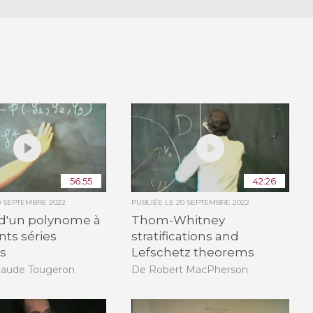
56:55
42:26
0 SEPTEMBRE 2022
PUBLIÉE LE
20 SEPTEMBRE 2022
 d'un polynome à
Thom-Whitney
nts séries
stratifications and
es
Lefschetz theorems
laude Tougeron
De Robert MacPherson