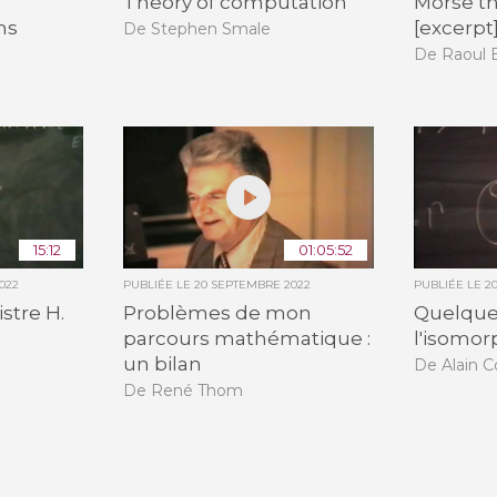
l
Theory of computation
Morse t
ms
[excerpt
De Stephen Smale
De Raoul 
15:12
01:05:52
022
PUBLIÉE LE
20 SEPTEMBRE 2022
PUBLIÉE LE
2
stre H.
Problèmes de mon
Quelque
parcours mathématique :
l'isomo
un bilan
De Alain 
De René Thom