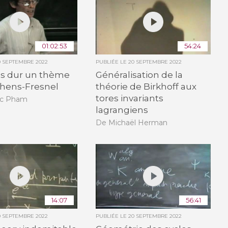
01:02:53
54:24
0 SEPTEMBRE 2022
PUBLIÉE LE
20 SEPTEMBRE 2022
ns dur un thème
Généralisation de la
hens-Fresnel
théorie de Birkhoff aux
tores invariants
ic Pham
lagrangiens
De Michaël Herman
14:07
56:41
0 SEPTEMBRE 2022
PUBLIÉE LE
20 SEPTEMBRE 2022