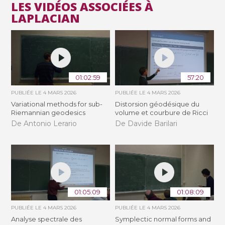
LES VIDÉOS ASSOCIÉES À
LAPLACIAN
01:02:59
57:20
PUBLIÉE LE
4 MARS 2026
PUBLIÉE LE
4 MARS 2026
Variational methods for sub-
Distorsion géodésique du
Riemannian geodesics
volume et courbure de Ricci
De Antonio Lerario
De Davide Barilari
01:05:09
01:08:09
PUBLIÉE LE
4 MARS 2026
PUBLIÉE LE
4 MARS 2026
Analyse spectrale des
Symplectic normal forms and