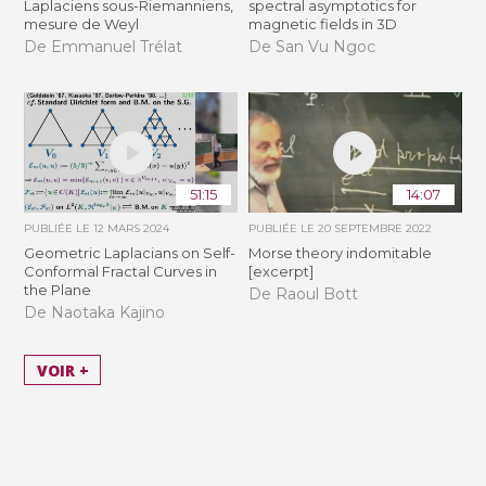
Laplaciens sous-Riemanniens,
spectral asymptotics for
mesure de Weyl
magnetic fields in 3D
De Emmanuel Trélat
De San Vu Ngoc
51:15
14:07
PUBLIÉE LE
12 MARS 2024
PUBLIÉE LE
20 SEPTEMBRE 2022
Geometric Laplacians on Self-
Morse theory indomitable
Conformal Fractal Curves in
[excerpt]
the Plane
De Raoul Bott
De Naotaka Kajino
VOIR +