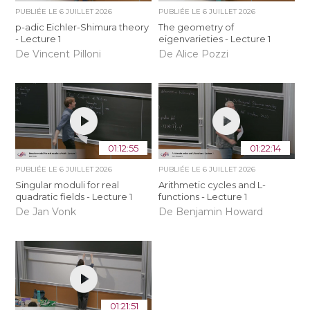
PUBLIÉE LE
6 JUILLET 2026
PUBLIÉE LE
6 JUILLET 2026
p-adic Eichler-Shimura theory
The geometry of
- Lecture 1
eigenvarieties - Lecture 1
De Vincent Pilloni
De Alice Pozzi
01:12:55
01:22:14
PUBLIÉE LE
6 JUILLET 2026
PUBLIÉE LE
6 JUILLET 2026
Singular moduli for real
Arithmetic cycles and L-
quadratic fields - Lecture 1
functions - Lecture 1
De Jan Vonk
De Benjamin Howard
01:21:51