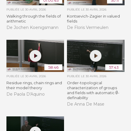
01:00:45
50:11
PUBLIÉE LE
30 AVRIL 2026
PUBLIÉE LE
30 AVRIL 2026
Walking through the fields of
Kontsevich-Zagier in valued
arithmetic
fields
De Jochen Koenigsmann
De Floris Vermeulen
58:46
57:43
PUBLIÉE LE
30 AVRIL 2026
PUBLIÉE LE
30 AVRIL 2026
Residue rings, chain rings and
Order-topological
their model theory
characterization of groups
∅
and fields with automatic
-
De Paola D'Aquino
definability
De Anna De Mase