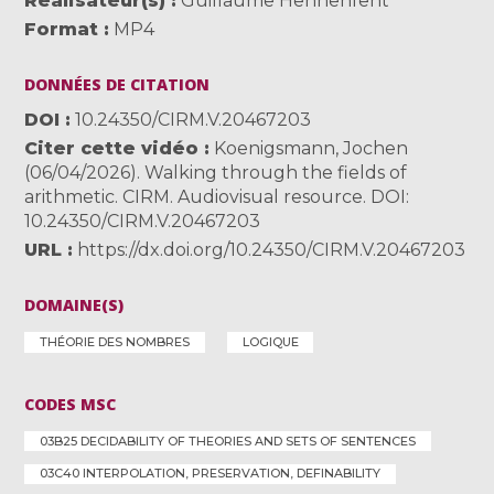
Réalisateur(s)
Guillaume Hennenfent
Format
MP4
DONNÉES DE CITATION
DOI
10.24350/CIRM.V.20467203
Citer cette vidéo
Koenigsmann, Jochen
(06/04/2026). Walking through the fields of
arithmetic. CIRM. Audiovisual resource. DOI:
10.24350/CIRM.V.20467203
URL
https://dx.doi.org/10.24350/CIRM.V.20467203
DOMAINE(S)
THÉORIE DES NOMBRES
LOGIQUE
CODES MSC
03B25 DECIDABILITY OF THEORIES AND SETS OF SENTENCES
03C40 INTERPOLATION, PRESERVATION, DEFINABILITY