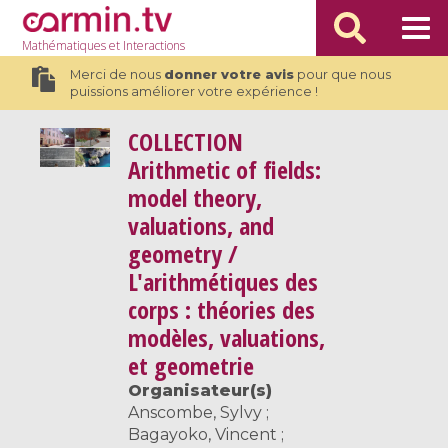
Mathématiques
et Interactions
Merci de nous
donner votre avis
pour que nous
puissions améliorer votre expérience !
COLLECTION
Arithmetic of fields:
model theory,
valuations, and
geometry /
L'arithmétiques des
corps : théories des
modèles, valuations,
et geometrie
Organisateur(s)
Anscombe, Sylvy ;
Bagayoko, Vincent ;