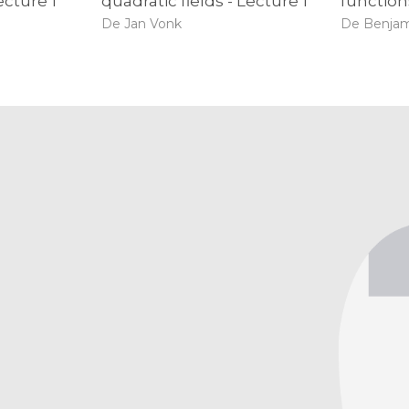
ecture 1
quadratic fields - Lecture 1
function
De Jan Vonk
De Benja