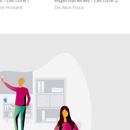
s - Lecture 1
eigenvarieties - Lecture 2
min Howard
De Alice Pozzi