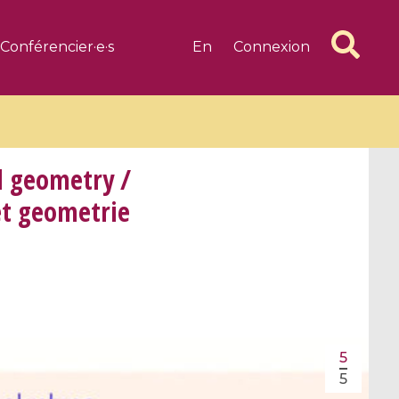
Conférencier·e·s
En
Connexion
d geometry /
et geometrie
6 videos
1 videos
d complex
CIMPA-CIRM Fellowships «
algébrique
Research in Residence »
Introduction to Dissipative
Dynamical Systems in Infinite
5
Dimensions and Their
5
Applications