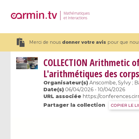
Mathématiques
et Interactions
Merci de nous
donner votre avis
pour que nous 
COLLECTION
Arithmetic of
L'arithmétiques des corps
Organisateur(s)
Anscombe, Sylvy ; Ba
19 videos
Date(s)
06/04/2026 - 10/04/2026
URL associée
https://conferences.ci
CEMRACS 2026 : Modeling and AI
Coulomb b
Partager la collection
COPIER LE L
for Environmental Transition /
quantum 
Centre d'Eté Mathématique de
Coulomb 
Recherche Avancée en Calcul
affines
Scientifique