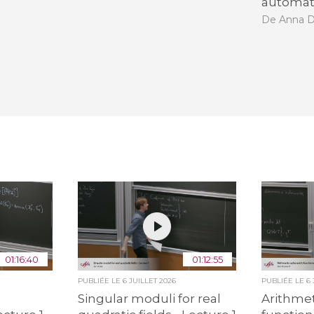
automat
De Anna 
01:16:40
01:12:55
PUBLIÉE LE
6 JUILLET 2026
PUBLIÉE LE
6
Singular moduli for real
Arithmet