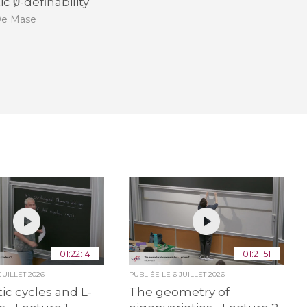
ic
-definability
De Mase
01:22:14
01:21:51
 JUILLET 2026
PUBLIÉE LE
6 JUILLET 2026
ic cycles and L-
The geometry of