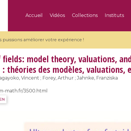
Accueil
Vidéos
Collections
Instituts
puissions améliorer votre expérience !
 fields: model theory, valuations, an
 : théories des modèles, valuations, 
gayoko, Vincent ; Forey, Arthur ; Jahnke, Franziska
5 videos
rm-math.fr/3500.html
ranches and affine
Algebraic geometry an
IEN
groups / Branches de
geometry / Géométrie 
et groupes quantiques
et géométrie complexe