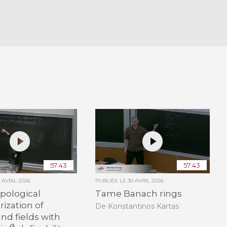
57:43
57:43
0 AVRIL 2026
PUBLIÉE LE
30 AVRIL 2026
pological
Tame Banach rings
rization of
De Konstantinos Kartas
nd fields with
∅