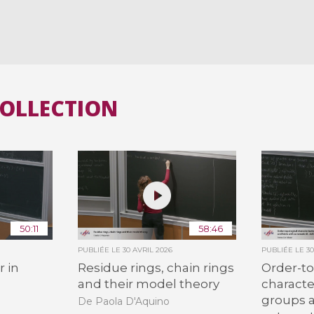
COLLECTION
50:11
58:46
PUBLIÉE LE
30 AVRIL 2026
PUBLIÉE LE
3
r in
Residue rings, chain rings
Order-to
and their model theory
characte
groups a
De Paola D'Aquino