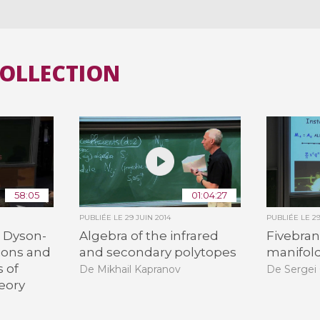
COLLECTION
58:05
01:04:27
PUBLIÉE LE
29 JUIN 2014
PUBLIÉE LE
2
 Dyson-
Algebra of the infrared
Fivebran
ions and
and secondary polytopes
manifol
 of
De Mikhail Kapranov
De Sergei
eory