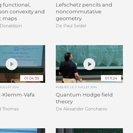
 functional,
Lefschetz pencils and
son convexity and
noncommutative
 maps
geometry
Donaldson
De Paul Seidel
01:04:59
01:11:24
JUILLET 2014
PUBLIÉE LE
2 JUILLET 2014
z-Klemm-Vafa
Quantum Hodge field
theory
d Thomas
De Alexander Goncharov