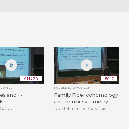
01:14:38
58:17
9 JUIN 2014
PUBLIÉE LE
30 JUIN 2014
es and 4-
Family Floer cohomology
ds
and mirror symmetry
 Gukov
De Mohammed Abouzaid