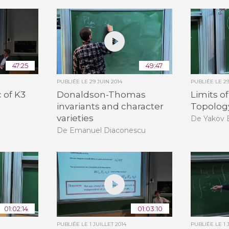
47:25
49:47
PUBLIÉE LE
29 JUIN 2014
PUBLIÉE LE
2
 of K3
Donaldson-Thomas
Limits o
invariants and character
Topolog
varieties
De Yakov 
De Emanuel Diaconescu
01:02:14
01:03:10
PUBLIÉE LE
1 JUILLET 2014
PUBLIÉE LE
1 