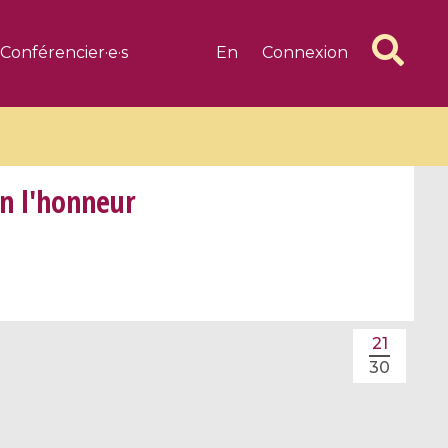
Conférencier·e·s
En
Connexion
n l'honneur
6 videos
1 videos
d complex
CIMPA-CIRM Fellowships «
21
algébrique
Research in Residence »
30
Introduction to Dissipative
Dynamical Systems in Infinite
Dimensions and Their
Applications