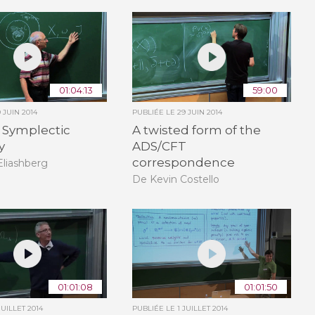
01:04:13
59:00
9 JUIN 2014
PUBLIÉE LE
29 JUIN 2014
f Symplectic
A twisted form of the
y
ADS/CFT
correspondence
Eliashberg
De Kevin Costello
01:01:08
01:01:50
JUILLET 2014
PUBLIÉE LE
1 JUILLET 2014