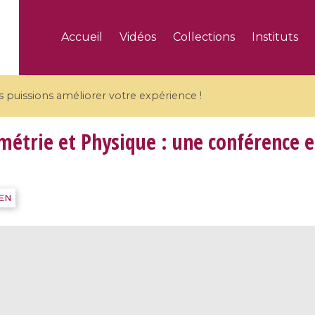
Accueil
Vidéos
Collections
Instituts
puissions améliorer votre expérience !
étrie et Physique : une conférence e
5 videos
IEN
ranches and affine
Algebraic geometry an
groups / Branches de
geometry / Géométrie 
et groupes quantiques
et géométrie complexe