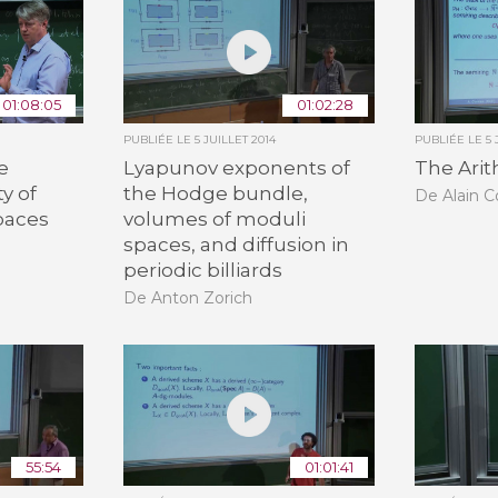
01:08:05
01:02:28
PUBLIÉE LE
5 JUILLET 2014
PUBLIÉE LE
5 
e
Lyapunov exponents of
The Arit
ty of
the Hodge bundle,
De Alain 
paces
volumes of moduli
spaces, and diffusion in
periodic billiards
De Anton Zorich
55:54
01:01:41