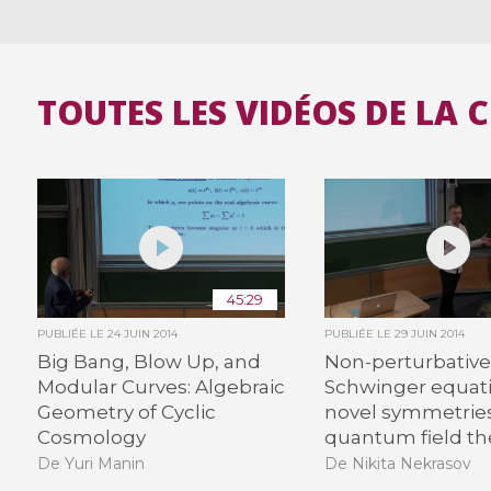
TOUTES LES VIDÉOS DE LA 
45:29
PUBLIÉE LE
24 JUIN 2014
PUBLIÉE LE
29 JUIN 2014
Big Bang, Blow Up, and
Non-perturbative
Modular Curves: Algebraic
Schwinger equat
Geometry of Cyclic
novel symmetries
Cosmology
quantum field th
De Yuri Manin
De Nikita Nekrasov