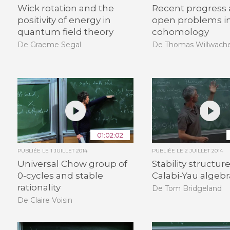
Wick rotation and the
Recent progress
positivity of energy in
open problems i
quantum field theory
cohomology
De Graeme Segal
De Thomas Willwach
01:02:02
PUBLIÉE LE
1 JUILLET 2014
PUBLIÉE LE
2 JUILLET 2014
Universal Chow group of
Stability structur
0-cycles and stable
Calabi-Yau algebr
rationality
De Tom Bridgeland
De Claire Voisin