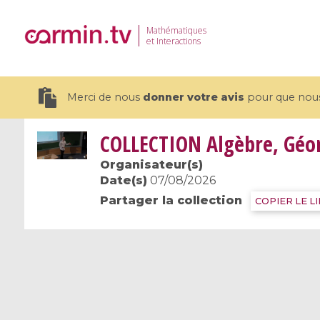
Mathématiques
et Interactions
Merci de nous
donner votre avis
pour que nous 
COLLECTION
Algèbre, Géom
Organisateur(s)
Date(s)
07/08/2026
Partager la collection
19 videos
COPIER LE L
CEMRACS 2026 : Modeling and AI
Coulomb b
for Environmental Transition /
quantum 
Centre d'Eté Mathématique de
Coulomb 
Recherche Avancée en Calcul
affines
Scientifique