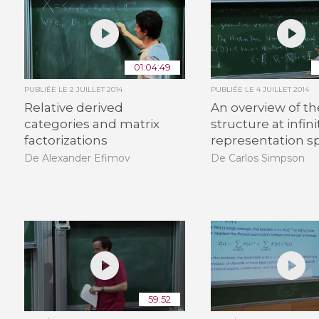
01:04:49
PUBLIÉE LE
2 JUILLET 2014
PUBLIÉE LE
4 JUILLET 2014
Relative derived
An overview of th
categories and matrix
structure at infini
factorizations
representation s
De Alexander Efimov
De Carlos Simpson
59:52