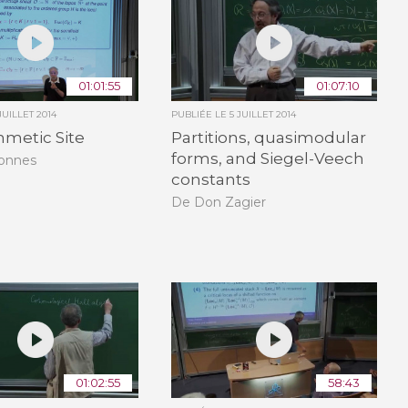
01:01:55
01:07:10
JUILLET 2014
PUBLIÉE LE
5 JUILLET 2014
hmetic Site
Partitions, quasimodular
forms, and Siegel-Veech
Connes
constants
De Don Zagier
01:02:55
58:43