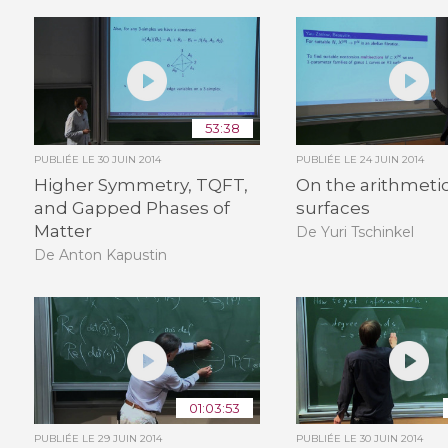
53:38
PUBLIÉE LE
30 JUIN 2014
PUBLIÉE LE
24 JUIN 2014
Higher Symmetry, TQFT,
On the arithmetic
and Gapped Phases of
surfaces
Matter
De Yuri Tschinkel
De Anton Kapustin
01:03:53
PUBLIÉE LE
29 JUIN 2014
PUBLIÉE LE
30 JUIN 2014