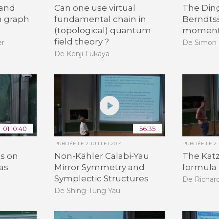
 and
Can one use virtual
The Ding
n graph
fundamental chain in
Berndts
(topological) quantum
moment
field theory ?
er
De Simon 
De Kenji Fukaya
01:10:40
56:35
PUBLIÉE LE
2 JUILLET 2014
PUBLIÉE LE
2 
es on
Non-Kähler Calabi-Yau
The Kat
as
Mirror Symmetry and
formula
Symplectic Structures
De Richar
De Shing-Tung Yau