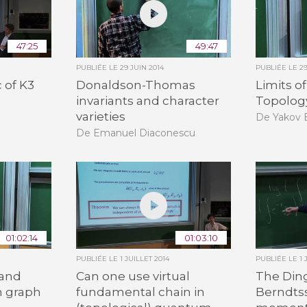
47:25
49:47
PUBLIÉE LE
29 JUIN 2014
PUBLIÉE LE
2
 of K3
Donaldson-Thomas
Limits o
invariants and character
Topolog
varieties
De Yakov 
De Emanuel Diaconescu
01:02:14
01:03:10
PUBLIÉE LE
1 JUILLET 2014
PUBLIÉE LE
1 
 and
Can one use virtual
The Ding
n graph
fundamental chain in
Berndts