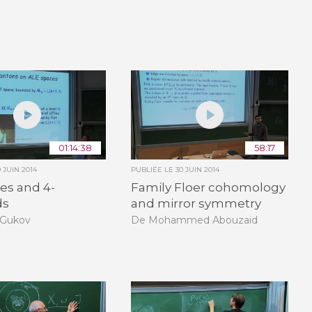
01:14:38
58:17
9 JUIN 2014
PUBLIÉE LE
30 JUIN 2014
es and 4-
Family Floer cohomology
ds
and mirror symmetry
 Gukov
De Mohammed Abouzaid