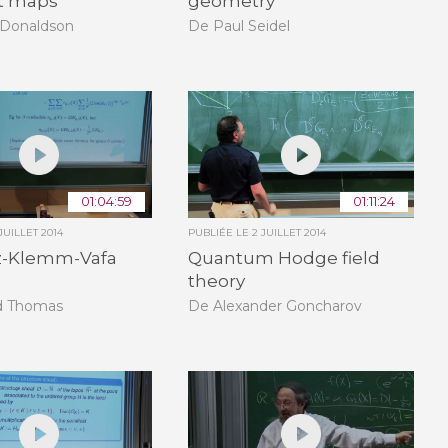
 maps
geometry
Donaldson
De Paul Seidel
01:04:59
01:11:24
JUILLET 2014
PUBLIÉE LE
2 JUILLET 2014
z-Klemm-Vafa
Quantum Hodge field
theory
d Thomas
De Alexander Goncharov