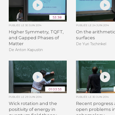
53:38
PUBLIÉE LE
30 JUIN 2014
PUBLIÉE LE
24 JUIN 2014
Higher Symmetry, TQFT,
On the arithmetic
and Gapped Phases of
surfaces
Matter
De Yuri Tschinkel
De Anton Kapustin
01:03:53
PUBLIÉE LE
29 JUIN 2014
PUBLIÉE LE
30 JUIN 2014
Wick rotation and the
Recent progress
positivity of energy in
open problems i