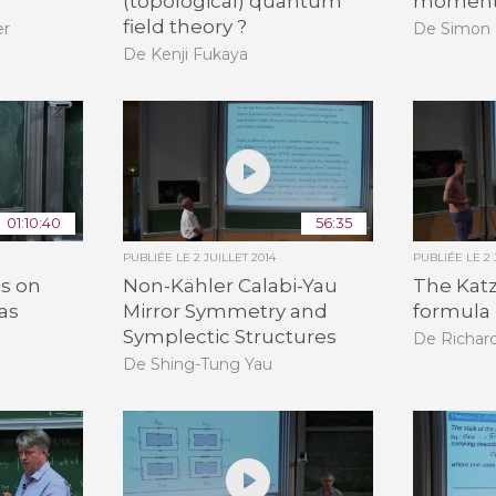
(topological) quantum
moment
field theory ?
er
De Simon 
De Kenji Fukaya
01:10:40
56:35
PUBLIÉE LE
2 JUILLET 2014
PUBLIÉE LE
2 
es on
Non-Kähler Calabi-Yau
The Kat
as
Mirror Symmetry and
formula
Symplectic Structures
De Richar
De Shing-Tung Yau