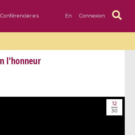
Conférencier·e·s
En
Connexion
n l'honneur
6 videos
1 videos
d complex
CIMPA-CIRM Fellowships «
12
algébrique
Research in Residence »
30
Introduction to Dissipative
Dynamical Systems in Infinite
Dimensions and Their
Applications