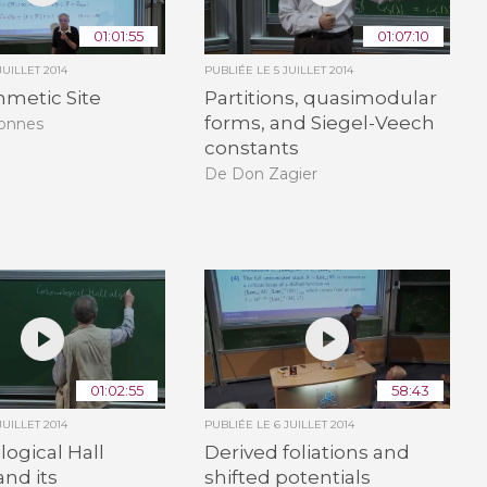
01:01:55
01:07:10
JUILLET 2014
PUBLIÉE LE
5 JUILLET 2014
hmetic Site
Partitions, quasimodular
forms, and Siegel-Veech
Connes
constants
De Don Zagier
01:02:55
58:43
JUILLET 2014
PUBLIÉE LE
6 JUILLET 2014
ogical Hall
Derived foliations and
and its
shifted potentials