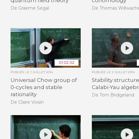
quantum field theory
cohomology
De Graeme Segal
De Thomas Willwach
01:02:02
PUBLIÉE LE
1 JUILLET 2014
PUBLIÉE LE
2 JUILLET 2014
Universal Chow group of
Stability structur
0-cycles and stable
Calabi-Yau algebr
rationality
De Tom Bridgeland
De Claire Voisin