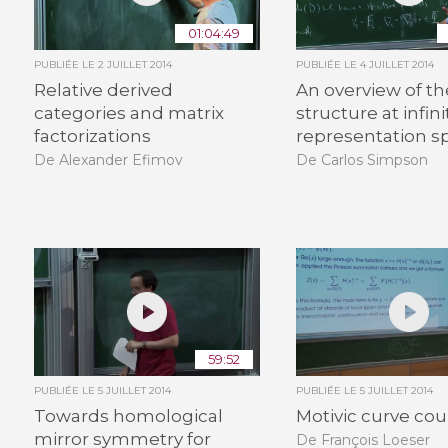
01:04:49
PUBLIÉE LE
2 JUILLET 2014
PUBLIÉE LE
4 JUILLET 2014
Relative derived
An overview of th
categories and matrix
structure at infini
factorizations
representation s
De Alexander Efimov
De Carlos Simpson
59:52
PUBLIÉE LE
5 JUILLET 2014
PUBLIÉE LE
5 JUILLET 2014
Towards homological
Motivic curve co
mirror symmetry for
De François Loeser