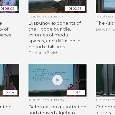
01:08:05
01:02:28
PUBLIÉE LE
5 JUILLET 2014
PUBLIÉE LE
5 
e
Lyapunov exponents of
The Arit
ty of
the Hodge bundle,
De Alain 
paces
volumes of moduli
spaces, and diffusion in
periodic billiards
De Anton Zorich
55:54
01:01:41
PUBLIÉE LE
5 JUILLET 2014
PUBLIÉE LE
5 
unting
Deformation quantization
Cohomol
and derived algebraic
algebra 