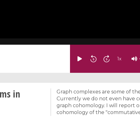
1
x
ms in
Graph complexes are some of the 
Currently we do not even have co
graph cohomology. I will report o
cohomology of the "commutative