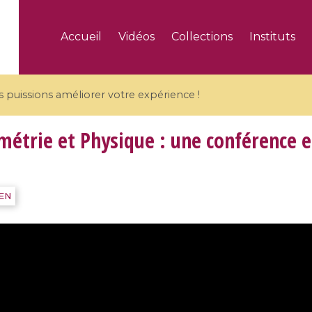
Accueil
Vidéos
Collections
Instituts
puissions améliorer votre expérience !
étrie et Physique : une conférence e
5 videos
IEN
ranches and affine
Algebraic geometry an
groups / Branches de
geometry / Géométrie 
et groupes quantiques
et géométrie complexe