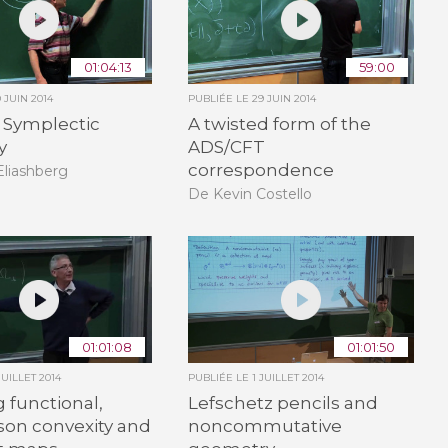
01:04:13
59:00
9 JUIN 2014
PUBLIÉE LE
29 JUIN 2014
f Symplectic
A twisted form of the
y
ADS/CFT
correspondence
Eliashberg
De Kevin Costello
01:01:08
01:01:50
JUILLET 2014
PUBLIÉE LE
1 JUILLET 2014
 functional,
Lefschetz pencils and
son convexity and
noncommutative