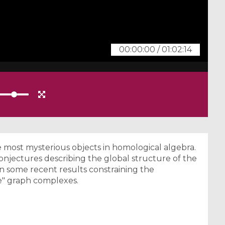
00:00:00
/
01:02:14
most mysterious objects in homological algebra.
njectures describing the global structure of the
n some recent results constraining the
" graph complexes.