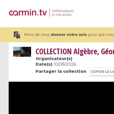
Mathématiques
et Interactions
Merci de nous
donner votre avis
pour que nous 
COLLECTION
Algèbre, Géom
Organisateur(s)
Date(s)
10/08/2026
Partager la collection
19 videos
COPIER LE L
CEMRACS 2026 : Modeling and AI
Coulomb b
for Environmental Transition /
quantum 
Centre d'Eté Mathématique de
Coulomb 
Recherche Avancée en Calcul
affines
Scientifique