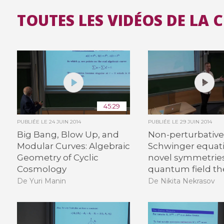
TOUTES LES VIDÉOS DE LA 
45:29
PUBLIÉE LE
24 JUIN 2014
PUBLIÉE LE
29 JUIN 2014
Big Bang, Blow Up, and
Non-perturbative
Modular Curves: Algebraic
Schwinger equat
Geometry of Cyclic
novel symmetries
Cosmology
quantum field th
De Yuri Manin
De Nikita Nekrasov