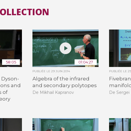
COLLECTION
58:05
01:04:27
PUBLIÉE LE
29 JUIN 2014
PUBLIÉE LE
2
 Dyson-
Algebra of the infrared
Fivebran
ions and
and secondary polytopes
manifol
 of
De Mikhail Kapranov
De Sergei
eory