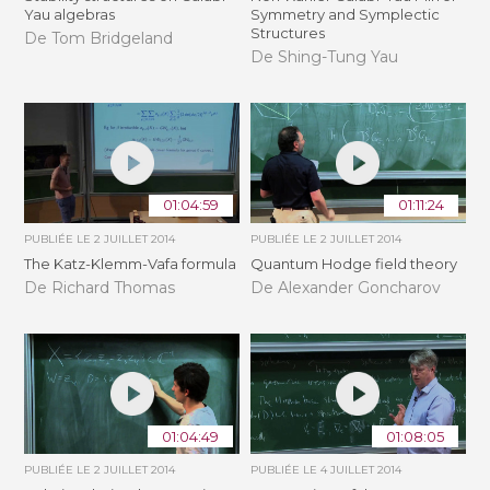
Yau algebras
Symmetry and Symplectic
Structures
De Tom Bridgeland
De Shing-Tung Yau
01:04:59
01:11:24
PUBLIÉE LE
2 JUILLET 2014
PUBLIÉE LE
2 JUILLET 2014
The Katz-Klemm-Vafa formula
Quantum Hodge field theory
De Richard Thomas
De Alexander Goncharov
01:04:49
01:08:05
PUBLIÉE LE
2 JUILLET 2014
PUBLIÉE LE
4 JUILLET 2014