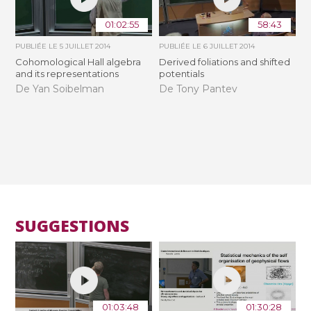
01:02:55
58:43
PUBLIÉE LE
5 JUILLET 2014
PUBLIÉE LE
6 JUILLET 2014
Cohomological Hall algebra
Derived foliations and shifted
and its representations
potentials
De Yan Soibelman
De Tony Pantev
SUGGESTIONS
01:03:48
01:30:28