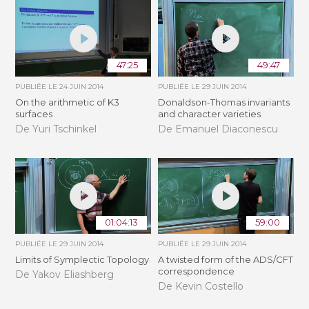
47:25
49:47
PUBLIÉE LE
24 JUIN 2014
PUBLIÉE LE
29 JUIN 2014
On the arithmetic of K3
Donaldson-Thomas invariants
surfaces
and character varieties
De Yuri Tschinkel
De Emanuel Diaconescu
01:04:13
59:00
PUBLIÉE LE
29 JUIN 2014
PUBLIÉE LE
29 JUIN 2014
Limits of Symplectic Topology
A twisted form of the ADS/CFT
correspondence
De Yakov Eliashberg
De Kevin Costello