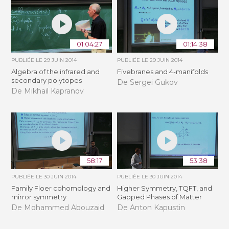
01:04:27
01:14:38
PUBLIÉE LE
29 JUIN 2014
PUBLIÉE LE
29 JUIN 2014
Algebra of the infrared and
Fivebranes and 4-manifolds
secondary polytopes
De Sergei Gukov
De Mikhail Kapranov
58:17
53:38
PUBLIÉE LE
30 JUIN 2014
PUBLIÉE LE
30 JUIN 2014
Family Floer cohomology and
Higher Symmetry, TQFT, and
mirror symmetry
Gapped Phases of Matter
De Mohammed Abouzaid
De Anton Kapustin