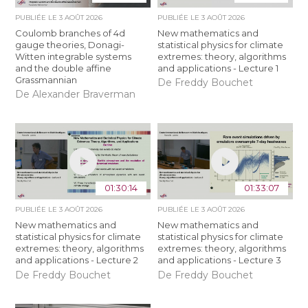
PUBLIÉE LE
3 AOÛT 2026
PUBLIÉE LE
3 AOÛT 2026
Coulomb branches of 4d
New mathematics and
gauge theories, Donagi-
statistical physics for climate
Witten integrable systems
extremes: theory, algorithms
and the double affine
and applications - Lecture 1
Grassmannian
De Freddy Bouchet
De Alexander Braverman
01:30:14
01:33:07
PUBLIÉE LE
3 AOÛT 2026
PUBLIÉE LE
3 AOÛT 2026
New mathematics and
New mathematics and
statistical physics for climate
statistical physics for climate
extremes: theory, algorithms
extremes: theory, algorithms
and applications - Lecture 2
and applications - Lecture 3
De Freddy Bouchet
De Freddy Bouchet