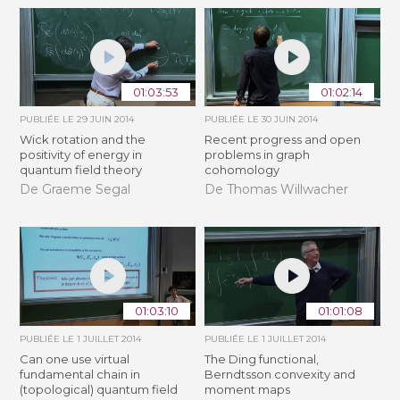
01:03:53
01:02:14
PUBLIÉE LE
29 JUIN 2014
PUBLIÉE LE
30 JUIN 2014
Wick rotation and the
Recent progress and open
positivity of energy in
problems in graph
quantum field theory
cohomology
De Graeme Segal
De Thomas Willwacher
01:03:10
01:01:08
PUBLIÉE LE
1 JUILLET 2014
PUBLIÉE LE
1 JUILLET 2014
Can one use virtual
The Ding functional,
fundamental chain in
Berndtsson convexity and
(topological) quantum field
moment maps