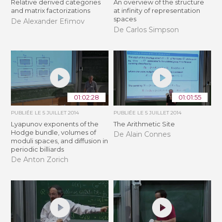
Relative derived categories
An overview of the structure
and matrix factorizations
at infinity of representation
spaces
De Alexander Efimov
De Carlos Simpson
01:02:28
01:01:55
PUBLIÉE LE
5 JUILLET 2014
PUBLIÉE LE
5 JUILLET 2014
Lyapunov exponents of the
The Arithmetic Site
Hodge bundle, volumes of
De Alain Connes
moduli spaces, and diffusion in
periodic billiards
De Anton Zorich