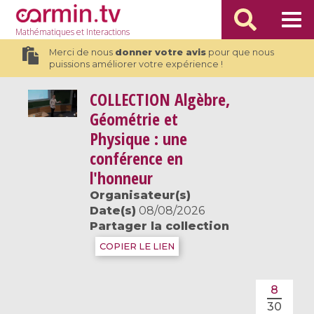
Mathématiques
et Interactions
Merci de nous
donner votre avis
pour que nous
puissions améliorer votre expérience !
COLLECTION
Algèbre,
Géométrie et
Physique : une
conférence en
l'honneur
Organisateur(s)
Date(s)
08/08/2026
Partager la collection
COPIER LE LIEN
8
30