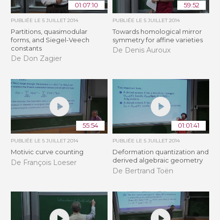
01:07:10
59:52
PUBLIÉE LE
5 JUILLET 2014
PUBLIÉE LE
5 JUILLET 2014
Partitions, quasimodular
Towards homological mirror
forms, and Siegel-Veech
symmetry for affine varieties
constants
De Denis Auroux
De Don Zagier
55:54
01:01:41
PUBLIÉE LE
5 JUILLET 2014
PUBLIÉE LE
5 JUILLET 2014
Motivic curve counting
Deformation quantization and
derived algebraic geometry
De François Loeser
De Bertrand Toën