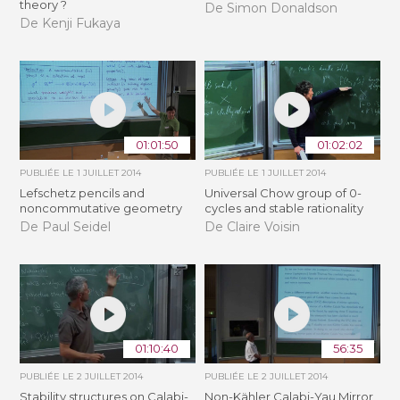
theory ?
De Simon Donaldson
De Kenji Fukaya
01:01:50
01:02:02
PUBLIÉE LE
1 JUILLET 2014
PUBLIÉE LE
1 JUILLET 2014
Lefschetz pencils and
Universal Chow group of 0-
noncommutative geometry
cycles and stable rationality
De Paul Seidel
De Claire Voisin
01:10:40
56:35
PUBLIÉE LE
2 JUILLET 2014
PUBLIÉE LE
2 JUILLET 2014
Stability structures on Calabi-
Non-Kähler Calabi-Yau Mirror