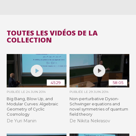
TOUTES LES VIDÉOS DE LA
COLLECTION
45:29
58:05
PUBLIÉE LE
24 JUIN 2014
PUBLIÉE LE
29 JUIN 2014
Big Bang, Blow Up, and
Non-perturbative Dyson-
Modular Curves: Algebraic
Schwinger equations and
Geometry of Cyclic
novel symmetries of quantum
Cosmology
field theory
De Yuri Manin
De Nikita Nekrasov