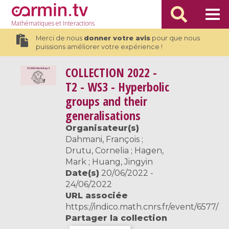
Mathématiques
et Interactions
Merci de nous
donner votre avis
pour que nous
puissions améliorer votre expérience !
COLLECTION
2022 -
T2 - WS3 - Hyperbolic
groups and their
generalisations
Organisateur(s)
Dahmani, François ;
Drutu, Cornelia ; Hagen,
Mark ; Huang, Jingyin
Date(s)
20/06/2022 -
24/06/2022
URL associée
https://indico.math.cnrs.fr/event/6577/
Partager la collection