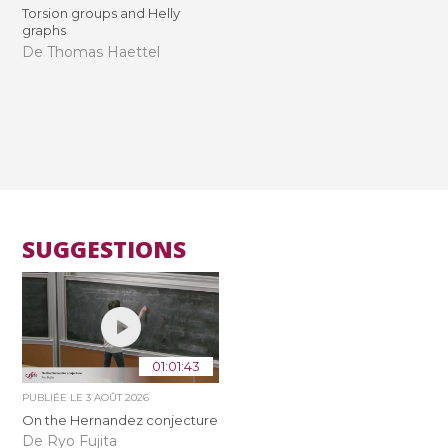
Torsion groups and Helly
graphs
De Thomas Haettel
SUGGESTIONS
01:01:43
PUBLIÉE LE
3 AOÛT 2026
On the Hernandez conjecture
De Ryo Fujita