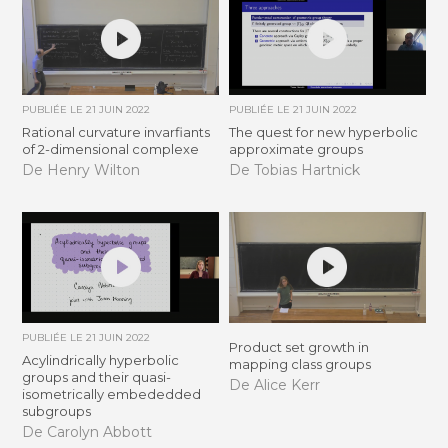
PUBLIÉE LE
21 JUIN 2022
PUBLIÉE LE
21 JUIN 2022
Rational curvature invarfiants
The quest for new hyperbolic
of 2-dimensional complexe
approximate groups
De Henry Wilton
De Tobias Hartnick
PUBLIÉE LE
21 JUIN 2022
Product set growth in
Acylindrically hyperbolic
mapping class groups
groups and their quasi-
De Alice Kerr
isometrically embededded
subgroups
De Carolyn Abbott