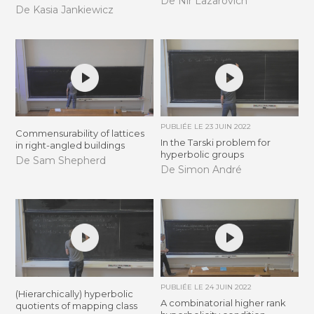
De Nir Lazarovich
De Kasia Jankiewicz
PUBLIÉE LE
23 JUIN 2022
Commensurability of lattices
In the Tarski problem for
in right-angled buildings
hyperbolic groups
De Sam Shepherd
De Simon André
PUBLIÉE LE
24 JUIN 2022
(Hierarchically) hyperbolic
A combinatorial higher rank
quotients of mapping class