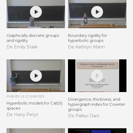
Graphically discrete groups
Boundary rigidity for
and rigidity
hyperbolic groups
De Emily Stark
De Kathryn Mann
PUBLIÉE LE
21 JUIN 2022
Divergence, thickness, and
Hyperbolic models for Cat(0)
hypergraph index for Coxeter
spaces
groups
De Harry Petyt
De Pallavi Dani