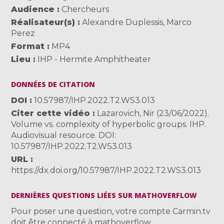
Audience
Chercheurs
Réalisateur(s)
Alexandre Duplessis
,
Marco
Perez
Format
MP4
Lieu
IHP - Hermite Amphitheater
DONNÉES DE CITATION
DOI
10.57987/IHP.2022.T2.WS3.013
Citer cette vidéo
Lazarovich, Nir (23/06/2022).
Volume vs. complexity of hyperbolic groups. IHP.
Audiovisual resource. DOI:
10.57987/IHP.2022.T2.WS3.013
URL
https://dx.doi.org/10.57987/IHP.2022.T2.WS3.013
DERNIÈRES QUESTIONS LIÉES SUR MATHOVERFLOW
Pour poser une question, votre compte Carmin.tv
doit être connecté à mathoverflow