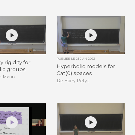
PUBLIÉE LE
21 JUIN 2022
 rigidity for
Hyperbolic models for
lic groups
Cat(0) spaces
n Mann
De Harry Petyt