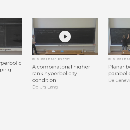
PUBLIÉE LE
24 JUIN 2022
PUBLIÉE LE
2
yperbolic
A combinatorial higher
Planar 
pping
rank hyperbolicity
parabol
condition
De Genevi
De Urs Lang