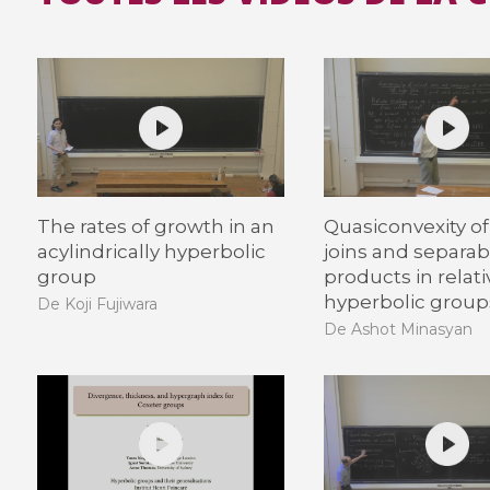
The rates of growth in an
Quasiconvexity of 
acylindrically hyperbolic
joins and separabi
group
products in relati
hyperbolic group
De Koji Fujiwara
De Ashot Minasyan