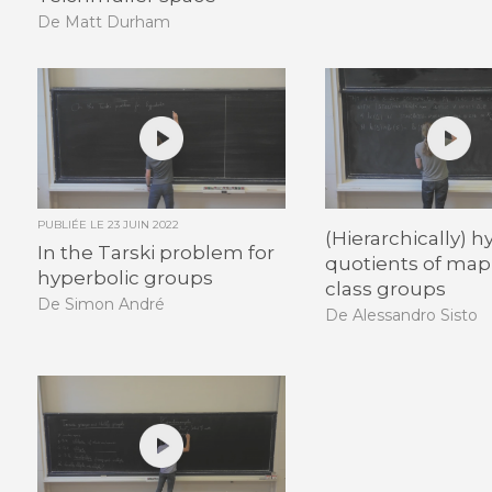
De Matt Durham
PUBLIÉE LE
23 JUIN 2022
(Hierarchically) h
In the Tarski problem for
quotients of ma
hyperbolic groups
class groups
De Simon André
De Alessandro Sisto