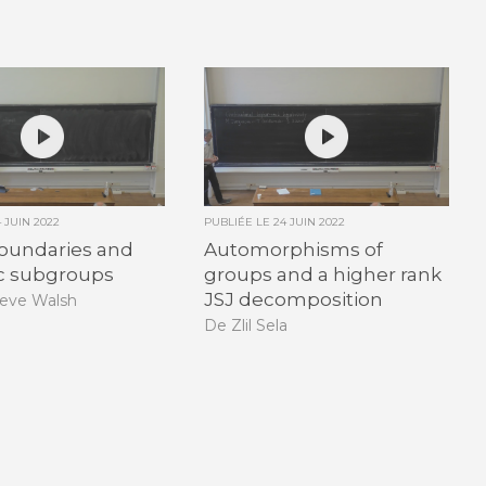
4 JUIN 2022
PUBLIÉE LE
24 JUIN 2022
boundaries and
Automorphisms of
ic subgroups
groups and a higher rank
JSJ decomposition
eve Walsh
De Zlil Sela