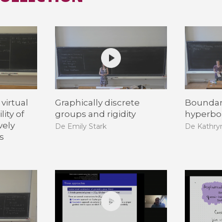
virtual
Graphically discrete
Boundary
lity of
groups and rigidity
hyperbo
vely
De Emily Stark
De Kathry
s