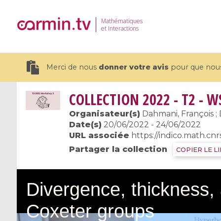
Mathématiques
et Interactions
Merci de nous
donner votre avis
pour que nous 
COLLECTION
2022 - T2 - W
Organisateur(s)
Dahmani, François ; 
Date(s)
20/06/2022 - 24/06/2022
URL associée
https://indico.math.cnr
19 videos
Partager la collection
COPIER LE L
CEMRACS 2026 : Modeling and AI
Coulomb b
for Environmental Transition /
quantum 
Centre d'Eté Mathématique de
Coulomb 
Recherche Avancée en Calcul
affines
Scientifique