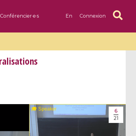
Conférencier·e·s
En
Connexion
ralisations
6 videos
1 videos
d complex
CIMPA-CIRM Fellowships «
algébrique
Research in Residence »
6
Introduction to Dissipative
21
Dynamical Systems in Infinite
Dimensions and Their
Applications