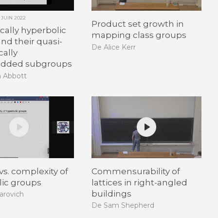
1 JUIN 2022
Product set growth in
ically hyperbolic
mapping class groups
nd their quasi-
De Alice Kerr
cally
dded subgroups
n Abbott
s. complexity of
Commensurability of
lic groups
lattices in right-angled
buildings
arovich
De Sam Shepherd