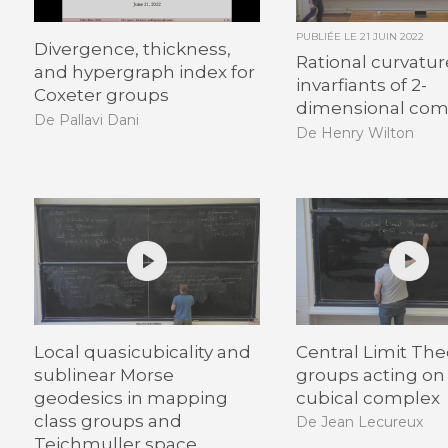
PUBLIÉE LE
21 JUIN 2022
Divergence, thickness,
Rational curvatur
and hypergraph index for
invarfiants of 2-
Coxeter groups
dimensional com
De Pallavi Dani
De Henry Wilton
Local quasicubicality and
Central Limit Th
sublinear Morse
groups acting on 
geodesics in mapping
cubical complex
class groups and
De Jean Lecureux
Teichmuller space