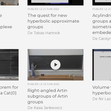
PUBLIÉE LE
21 JUIN 2022
PUBLIÉE LE
2
e
The quest for new
Acylindr
hyperbolic approximate
groups a
plexe
groups
isometri
embede
De Tobias Hartnick
De Caroly
PUBLIÉE LE
23 JUIN 2022
eorem for
Volume v
Right-angled Artin
a Cat(0)
hyperbo
subgroups of Artin
De Nir Laz
groups
De Kasia Jankiewicz