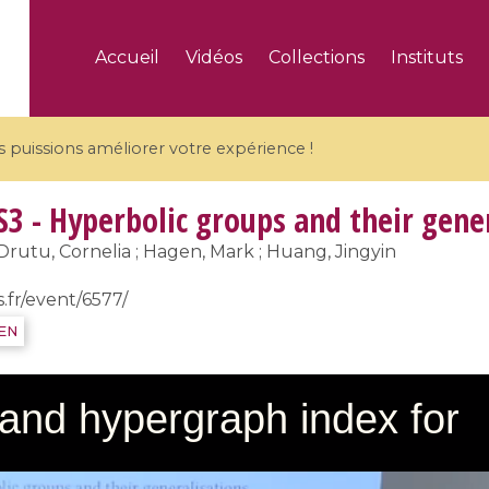
Accueil
Vidéos
Collections
Instituts
puissions améliorer votre expérience !
S3 - Hyperbolic groups and their gene
Drutu, Cornelia ; Hagen, Mark ; Huang, Jingyin
s.fr/event/6577/
5 videos
IEN
ranches and affine
Algebraic geometry an
groups / Branches de
geometry / Géométrie 
et groupes quantiques
et géométrie complexe