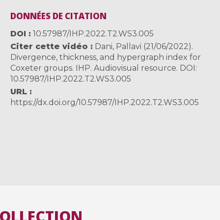
DONNÉES DE CITATION
DOI
10.57987/IHP.2022.T2.WS3.005
Citer cette vidéo
Dani, Pallavi (21/06/2022).
Divergence, thickness, and hypergraph index for
Coxeter groups. IHP. Audiovisual resource. DOI:
10.57987/IHP.2022.T2.WS3.005
URL
https://dx.doi.org/10.57987/IHP.2022.T2.WS3.005
COLLECTION