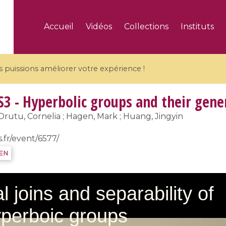
Accueil
Vidéos
Collections
Instituts
puissions améliorer votre expérience !
S3 - Hyperbolic groups and their gene
Drutu, Cornelia ; Hagen, Mark ; Huang, Jingyin
s.fr/event/6577/
5 videos
IEN
ranches and affine
Algebraic geometry an
groups / Branches de
geometry / Géométrie 
et groupes quantiques
et géométrie complexe