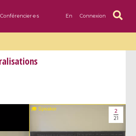
Conférencier·e·s
En
Connexion
ralisations
6 videos
1 videos
d complex
CIMPA-CIRM Fellowships «
algébrique
Research in Residence »
2
Introduction to Dissipative
21
Dynamical Systems in Infinite
Dimensions and Their
Applications