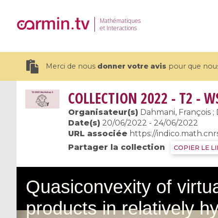
Mathématiques
et Interactions
Merci de nous
donner votre avis
pour que nous 
COLLECTION
2022 - T2 - W
Organisateur(s)
Dahmani, François ; 
Date(s)
20/06/2022 - 24/06/2022
URL associée
https://indico.math.cnr
19 videos
Partager la collection
COPIER LE L
CEMRACS 2026 : Modeling and AI
Coulomb b
for Environmental Transition /
quantum 
Centre d'Eté Mathématique de
Coulomb 
Recherche Avancée en Calcul
affines
Scientifique