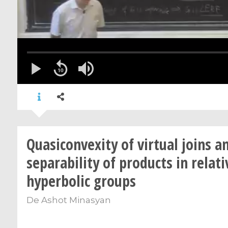
Quasiconvexity of virtual joins a
separability of products in relati
hyperbolic groups
De
Ashot Minasyan