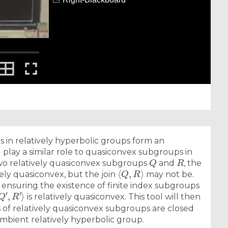
 in relatively hyperbolic groups form an
play a similar role to quasiconvex subgroups in
Q
R
wo relatively quasiconvex subgroups
and
, the
⟨
Q
,
R
⟩
vely quasiconvex, but the join
may not be.
ns ensuring the existence of finite index subgroups
Q
′
,
R
′
⟩
is relatively quasiconvex. This tool will then
 of relatively quasiconvex subgroups are closed
ambient relatively hyperbolic group.