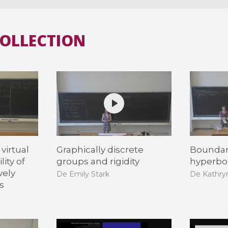
COLLECTION
virtual
Graphically discrete
Boundary
lity of
groups and rigidity
hyperbo
vely
De Emily Stark
De Kathry
s