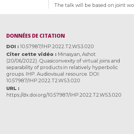
The talk will be based on joint w
DONNÉES DE CITATION
DOI
10.57987/IHP.2022.T2.WS3.020
Citer cette vidéo
Minasyan, Ashot
(20/06/2022). Quasiconvexity of virtual joins and
separability of products in relatively hyperbolic
groups. IHP. Audiovisual resource. DOI:
10.57987/IHP.2022.T2.WS3.020
URL
https://dx.doi.org/10.57987/IHP.2022.T2.WS3.020