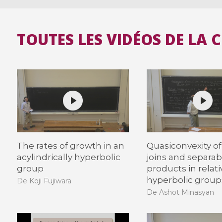
TOUTES LES VIDÉOS DE LA 
The rates of growth in an
Quasiconvexity of 
acylindrically hyperbolic
joins and separabi
group
products in relati
hyperbolic group
De Koji Fujiwara
De Ashot Minasyan