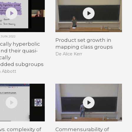
1 JUIN 2022
Product set growth in
ically hyperbolic
mapping class groups
nd their quasi-
De Alice Kerr
cally
dded subgroups
n Abbott
s. complexity of
Commensurability of