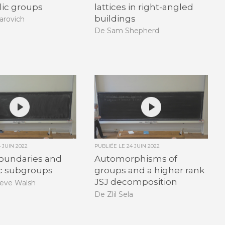
lic groups
lattices in right-angled
buildings
arovich
De Sam Shepherd
4 JUIN 2022
PUBLIÉE LE
24 JUIN 2022
boundaries and
Automorphisms of
ic subgroups
groups and a higher rank
JSJ decomposition
eve Walsh
De Zlil Sela