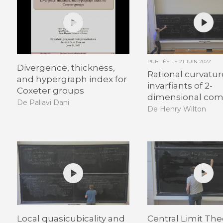
PUBLIÉE LE
21 JUIN 2022
Divergence, thickness,
Rational curvatur
and hypergraph index for
invarfiants of 2-
Coxeter groups
dimensional com
De Pallavi Dani
De Henry Wilton
Local quasicubicality and
Central Limit Th