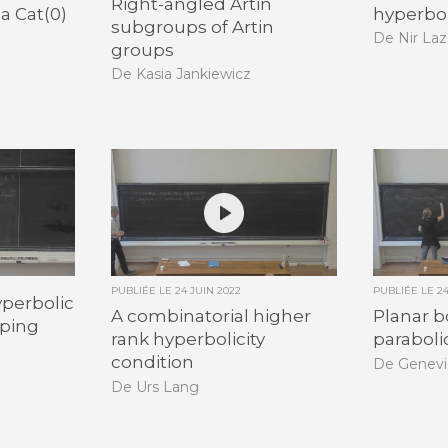
Right-angled Artin
a Cat(0)
hyperbo
subgroups of Artin
De Nir Laz
groups
De Kasia Jankiewicz
PUBLIÉE LE
24 JUIN 2022
PUBLIÉE LE
2
yperbolic
A combinatorial higher
Planar 
pping
rank hyperbolicity
parabol
condition
De Genevi
De Urs Lang