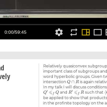
nd
Relatively quasiconvex subgroups
important class of subgroups and 
vely
word hyperbolic groups. Given t
Q
∩
R
intersection
is again relati
In my talk I will discuss conditio
Q
′
⩽
f
Q
R
′
⩽
f
R
⟨
and
such that
be applied to show that products
in the profinite topology on the 