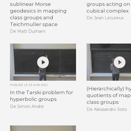
sublinear Morse
groups acting on 
geodesics in mapping
cubical complex
class groups and
De Jean Lecureux
Teichmuller space
De Matt Durham
PUBLIÉE LE
23 JUIN 2022
(Hierarchically) h
In the Tarski problem for
quotients of ma
hyperbolic groups
class groups
De Simon André
De Alessandro Sisto