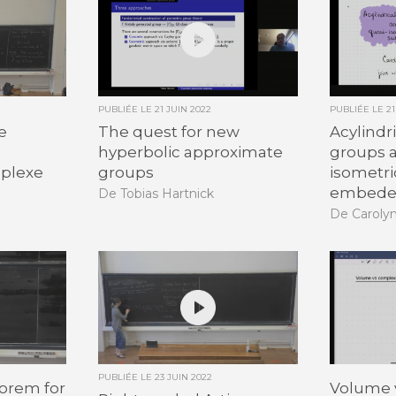
PUBLIÉE LE
21 JUIN 2022
PUBLIÉE LE
2
e
The quest for new
Acylindr
hyperbolic approximate
groups a
plexe
groups
isometri
embede
De Tobias Hartnick
De Caroly
PUBLIÉE LE
23 JUIN 2022
eorem for
Volume v