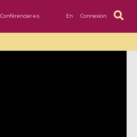
Conférencier·e·s
En
Connexion
6 videos
1 videos
d complex
CIMPA-CIRM Fellowships «
algébrique
Research in Residence »
Introduction to Dissipative
Dynamical Systems in Infinite
Dimensions and Their
Applications