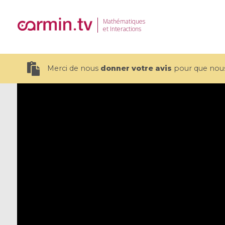
Mathématiques
et Interactions
Merci de nous
donner votre avis
pour que nous 
19 videos
CEMRACS 2026 : Modeling and AI
Coulomb b
for Environmental Transition /
quantum 
Centre d'Eté Mathématique de
Coulomb 
Recherche Avancée en Calcul
affines
Scientifique