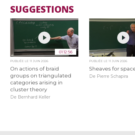
SUGGESTIONS
01:12:56
PUBLIÉE LE
11 JUIN 2026
PUBLIÉE LE
11 JUIN 2026
On actions of braid
Sheaves for spac
groups on triangulated
De Pierre Schapira
categories arising in
cluster theory
De Bernhard Keller