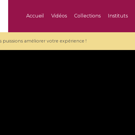
Accueil
Vidéos
Collections
Instituts
puissions améliorer votre expérience !
5 videos
ranches and affine
Algebraic geometry an
groups / Branches de
geometry / Géométrie 
et groupes quantiques
et géométrie complexe