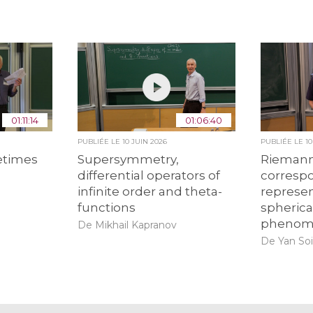
01:11:14
01:06:40
PUBLIÉE LE
10 JUIN 2026
PUBLIÉE LE
1
etimes
Supersymmetry,
Riemann
differential operators of
corresp
infinite order and theta-
represen
functions
spheric
phenom
De Mikhail Kapranov
De Yan So