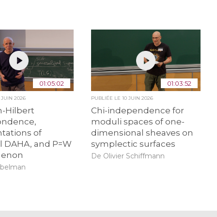
01:05:02
01:03:52
0 JUIN 2026
PUBLIÉE LE
10 JUIN 2026
-Hilbert
Chi-independence for
ondence,
moduli spaces of one-
tations of
dimensional sheaves on
al DAHA, and P=W
symplectic surfaces
enon
De Olivier Schiffmann
ibelman