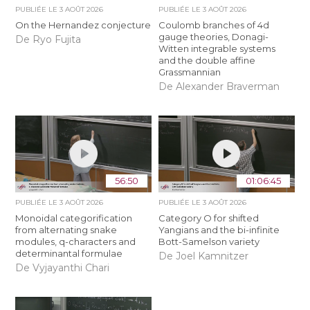
PUBLIÉE LE
3 AOÛT 2026
PUBLIÉE LE
3 AOÛT 2026
On the Hernandez conjecture
Coulomb branches of 4d
gauge theories, Donagi-
De Ryo Fujita
Witten integrable systems
and the double affine
Grassmannian
De Alexander Braverman
56:50
01:06:45
PUBLIÉE LE
3 AOÛT 2026
PUBLIÉE LE
3 AOÛT 2026
Monoidal categorification
Category O for shifted
from alternating snake
Yangians and the bi-infinite
modules, q-characters and
Bott-Samelson variety
determinantal formulae
De Joel Kamnitzer
De Vyjayanthi Chari