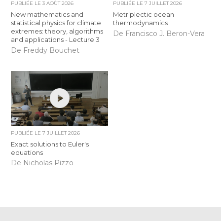
PUBLIÉE LE
3 AOÛT 2026
PUBLIÉE LE
7 JUILLET 2026
New mathematics and
Metriplectic ocean
statistical physics for climate
thermodynamics
extremes: theory, algorithms
De Francisco J. Beron-Vera
and applications - Lecture 3
De Freddy Bouchet
PUBLIÉE LE
7 JUILLET 2026
Exact solutions to Euler's
equations
De Nicholas Pizzo