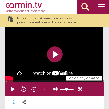
Mathématiques
et Interactions
Merci de nous
donner votre avis
pour que nous
puissions améliorer votre expérience !
00:00:00
/
00:46:50
1
x