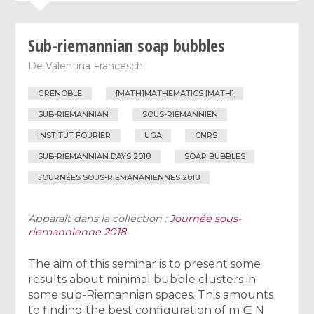
Sub-riemannian soap bubbles
De
Valentina Franceschi
GRENOBLE
[MATH]MATHEMATICS [MATH]
SUB-RIEMANNIAN
SOUS-RIEMANNIEN
INSTITUT FOURIER
UGA
CNRS
SUB-RIEMANNIAN DAYS 2018
SOAP BUBBLES
JOURNÉES SOUS-RIEMANANIENNES 2018
Apparaît dans la collection :
Journée sous-
riemannienne 2018
The aim of this seminar is to present some
results about minimal bubble clusters in
some sub-Riemannian spaces. This amounts
to finding the best configuration of m ∈ N