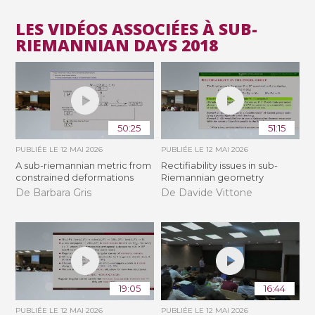
LES VIDÉOS ASSOCIÉES À SUB-
RIEMANNIAN DAYS 2018
50:25
51:15
PUBLIÉE LE
12 MAI 2026
PUBLIÉE LE
12 MAI 2026
A sub-riemannian metric from
Rectifiability issues in sub-
constrained deformations
Riemannian geometry
De Barbara Gris
De Davide Vittone
19:05
16:44
PUBLIÉE LE
12 MAI 2026
PUBLIÉE LE
12 MAI 2026