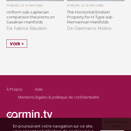
PUBLIÉE LE
12 MAI 2026
PUBLIÉE LE
12 MAI 2026
Uniform sub-Laplacian
The Horizontal Einstein
comparison theorems on
Property for H-Type sub-
Sasakian manifolds
Riemannian Manifolds
De Fabrice Baudoin
De Gianmarco Molino
VOIR +
À Propos
Aide
Mentions légales & politique de confidentialité
Donner son
Copyright Carmin.tv 2026
En poursuivant votre navigation sur ce site,
avis
vous acceptez l'utilisation de cookies pour