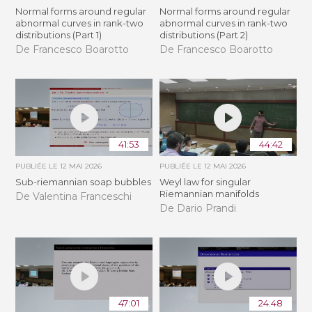
Normal forms around regular
Normal forms around regular
abnormal curves in rank-two
abnormal curves in rank-two
distributions (Part 1)
distributions (Part 2)
De Francesco Boarotto
De Francesco Boarotto
41:53
44:42
PUBLIÉE LE
12 MAI 2026
PUBLIÉE LE
12 MAI 2026
Sub-riemannian soap bubbles
Weyl law for singular
Riemannian manifolds
De Valentina Franceschi
De Dario Prandi
47:01
24:48