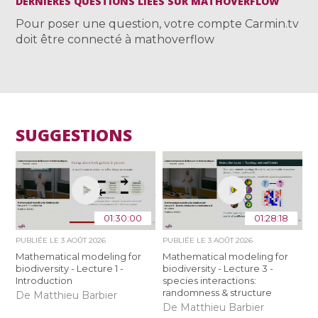
DERNIÈRES QUESTIONS LIÉES SUR MATHOVERFLOW
Pour poser une question, votre compte Carmin.tv
doit être connecté à mathoverflow
SUGGESTIONS
01:30:00
01:28:18
PUBLIÉE LE
3 AOÛT 2026
PUBLIÉE LE
3 AOÛT 2026
Mathematical modeling for
Mathematical modeling for
biodiversity - Lecture 1 -
biodiversity - Lecture 3 -
Introduction
species interactions:
randomness & structure
De Matthieu Barbier
De Matthieu Barbier