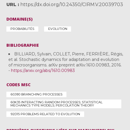
URL
https://dx.doi.org/10.24350/CIRM.V.20039703
DOMAINE(S)
PROBABILITÉS
EVOLUTION
BIBLIOGRAPHIE
BILLIARD, Sylvain, COLLET, Pierre, FERRIÈRE, Régis,
et al. Stochastic dynamics for adaptation and evolution
of microorganisms. arXiv preprint arXiv:1610.00983, 2016.
-
https://arxiv.org/abs/1610.00983
CODES MSC
60J80 BRANCHING PROCESSES
60K35 INTERACTING RANDOM PROCESSES; STATISTICAL
MECHANICS TYPE MODELS; PERCOLATION THEORY
92D15 PROBLEMS RELATED TO EVOLUTION