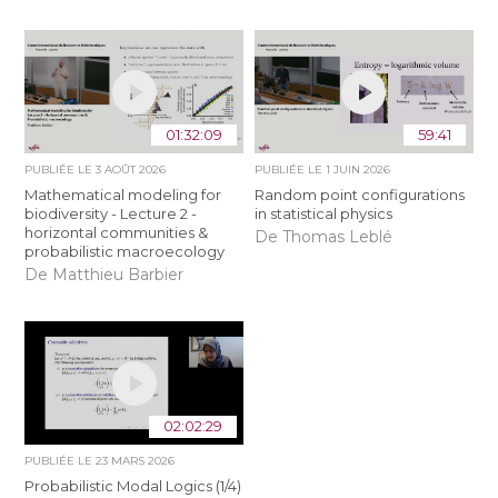
01:32:09
59:41
PUBLIÉE LE
3 AOÛT 2026
PUBLIÉE LE
1 JUIN 2026
Mathematical modeling for
Random point configurations
biodiversity - Lecture 2 -
in statistical physics
horizontal communities &
De Thomas Leblé
probabilistic macroecology
De Matthieu Barbier
02:02:29
PUBLIÉE LE
23 MARS 2026
Probabilistic Modal Logics (1/4)