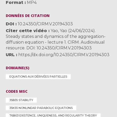
Format
MP4
DONNÉES DE CITATION
DOI
10.24350/CIRM.V.20194303
Citer cette vidéo
Yao, Yao (24/06/2024).
Steady states and dynamics of the aggregation-
diffusion equation - lecture 1. CIRM. Audiovisual
resource. DOI: 10.24350/CIRM.V.20194303
URL
https://dx.doi.org/10.24350/CIRM.V.20194303
DOMAINE(S)
EQUATIONS AUX DÉRIVÉES PARTIELLES
CODES MSC
35B35 STABILITY
35K55 NONLINEAR PARABOLIC EQUATIONS
76B03 EXISTENCE, UNIQUENESS, AND REGULARITY THEORY