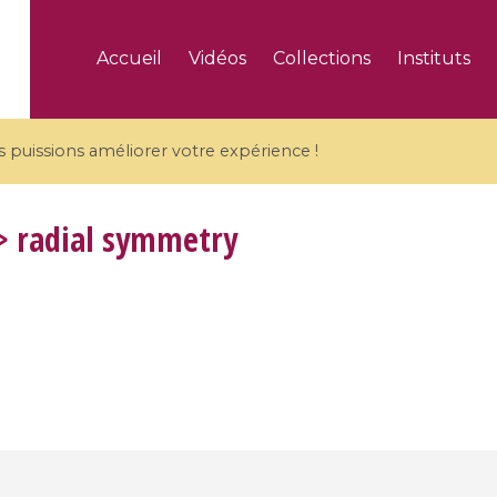
Accueil
Vidéos
Collections
Instituts
puissions améliorer votre expérience !
 radial symmetry
5 videos
ranches and affine
Algebraic geometry an
groups / Branches de
geometry / Géométrie 
et groupes quantiques
et géométrie complexe