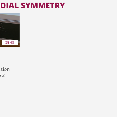
RADIAL SYMMETRY
Toutes les collections
Tous les instituts
58:49
d
usion
e 2