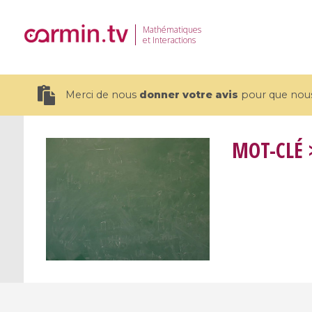
Mathématiques
et Interactions
Merci de nous
donner votre avis
pour que nous 
MOT-CLÉ
>
19 videos
CEMRACS 2026 : Modeling and AI
Coulomb b
for Environmental Transition /
quantum 
Centre d'Eté Mathématique de
Coulomb 
Recherche Avancée en Calcul
affines
Scientifique