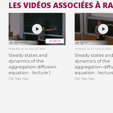
LES VIDÉOS ASSOCIÉES À 
01:26:31
PUBLIÉE LE
22 JUILLET 2024
PUBLIÉE LE
22 JUILLET 2024
Steady states and
Steady states an
dynamics of the
dynamics of the
aggregation-diffusion
aggregation-diff
equation - lecture 1
equation - lectur
De Yao Yao
De Yao Yao