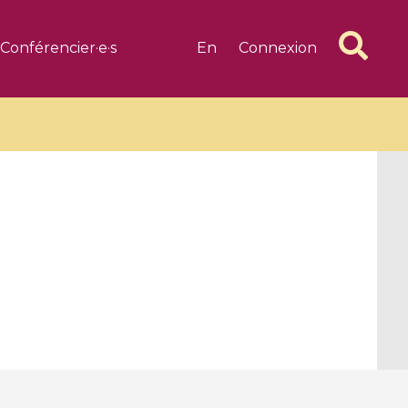
Conférencier·e·s
En
Connexion
6 videos
1 videos
d complex
CIMPA-CIRM Fellowships «
algébrique
Research in Residence »
Introduction to Dissipative
Dynamical Systems in Infinite
Dimensions and Their
Applications