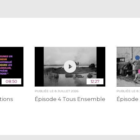
08:50
12:27
PUBLIÉE LE
8 JUILLET 2026
PUBLIÉE LE
8
tions
Épisode 4 Tous Ensemble
Épisode 