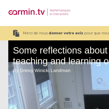
Mathématiques
et Interactions
Merci de nous
donner votre avis
pour que nous 
19 videos
CEMRACS 2026 : Modeling and AI
Coulomb b
for Environmental Transition /
quantum 
Centre d'Eté Mathématique de
Coulomb 
Recherche Avancée en Calcul
affines
Scientifique