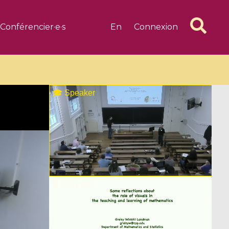
Conférencier·e·s
En
Connexion
6 videos
1 videos
d complex
CIMPA-CIRM Fellowships «
algébrique
Research in Residence »
Introduction to Dissipative
Dynamical Systems in Infinite
Dimensions and Their
Applications