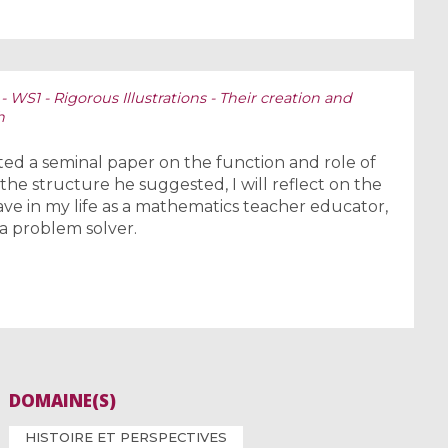
 - WS1 - Rigorous Illustrations - Their creation and
h
nted a seminal paper on the function and role of
the structure he suggested, I will reflect on the
have in my life as a mathematics teacher educator,
a problem solver.
DOMAINE(S)
HISTOIRE ET PERSPECTIVES