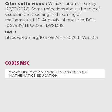
Citer cette vidéo
Winicki Landman, Greisy
(22/01/2026). Some reflections about the role of
visuals in the teaching and learning of
mathematics. IHP. Audiovisual resource. DOI:
10.57987/IHP.2026.T1.WS1.015
URL
https://dx.doi.org/10.57987/IHP.2026.T1.WS1.015
CODES MSC
97AXX HISTORY AND SOCIETY (ASPECTS OF
MATHEMATICS EDUCATION)