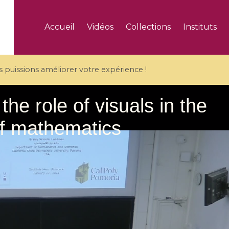
Accueil
Vidéos
Collections
Instituts
puissions améliorer votre expérience !
5 videos
ranches and affine
Algebraic geometry an
groups / Branches de
geometry / Géométrie 
et groupes quantiques
et géométrie complexe