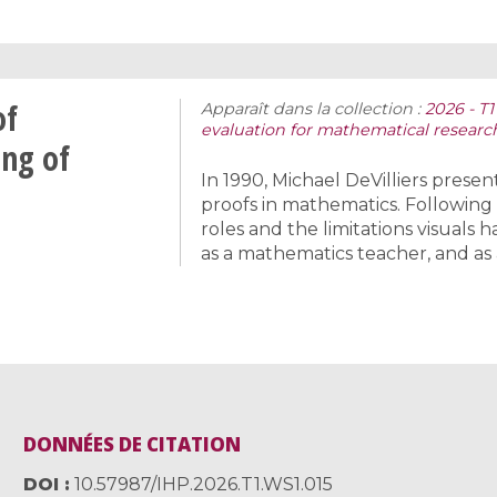
of
Apparaît dans la collection :
2026 - T1
evaluation for mathematical researc
ing of
In 1990, Michael DeVilliers prese
proofs in mathematics. Following 
roles and the limitations visuals 
as a mathematics teacher, and as 
DONNÉES DE CITATION
DOI
10.57987/IHP.2026.T1.WS1.015