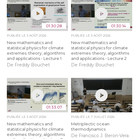
01:30:28
01:30:14
PUBLIÉE LE
3 AOÛT 2026
PUBLIÉE LE
3 AOÛT 2026
New mathematics and
New mathematics and
statistical physics for climate
statistical physics for climate
extremes: theory, algorithms
extremes: theory, algorithms
and applications - Lecture 1
and applications - Lecture 2
De Freddy Bouchet
De Freddy Bouchet
01:33:07
PUBLIÉE LE
3 AOÛT 2026
PUBLIÉE LE
7 JUILLET 2026
New mathematics and
Metriplectic ocean
statistical physics for climate
thermodynamics
extremes: theory, algorithms
De Francisco J. Beron-Vera