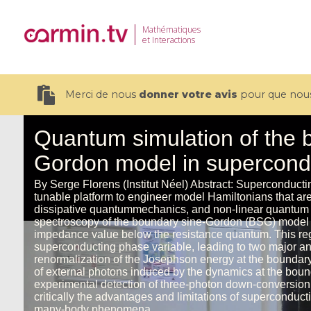
Mathématiques
et Interactions
Merci de nous
donner votre avis
pour que nous 
19 videos
CEMRACS 2026 : Modeling and AI
Coulomb b
for Environmental Transition /
quantum 
Centre d'Eté Mathématique de
Coulomb 
Recherche Avancée en Calcul
affines
Scientifique