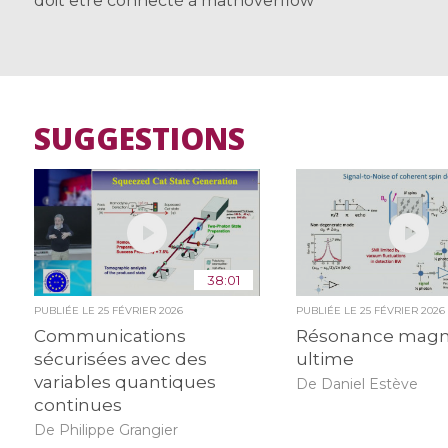
doit être connecté à mathoverflow
SUGGESTIONS
38:01
PUBLIÉE LE
25 FÉVRIER 2026
PUBLIÉE LE
25 FÉVRIER 2026
Communications
Résonance magn
sécurisées avec des
ultime
variables quantiques
De Daniel Estève
continues
De Philippe Grangier