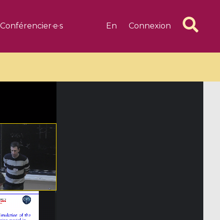
Conférencier·e·s
En
Connexion
6 videos
1 videos
d complex
CIMPA-CIRM Fellowships «
algébrique
Research in Residence »
Introduction to Dissipative
Dynamical Systems in Infinite
Dimensions and Their
Applications