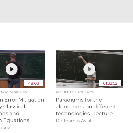
48:03
01:32:52
5 NOVEMBRE 2025
PUBLIÉE LE
7 AOÛT 2025
 Error Mitigation
Paradigms for the
y Classical
algorithms on different
ions and
technologies - lecture 1
n Equations
De Thomas Ayral
aikov