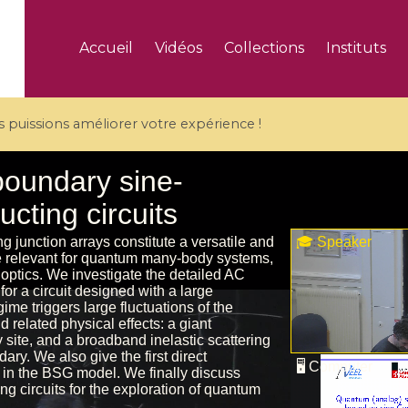
Accueil
Vidéos
Collections
Instituts
puissions améliorer votre expérience !
5 videos
ranches and affine
Algebraic geometry an
groups / Branches de
geometry / Géométrie 
et groupes quantiques
et géométrie complexe