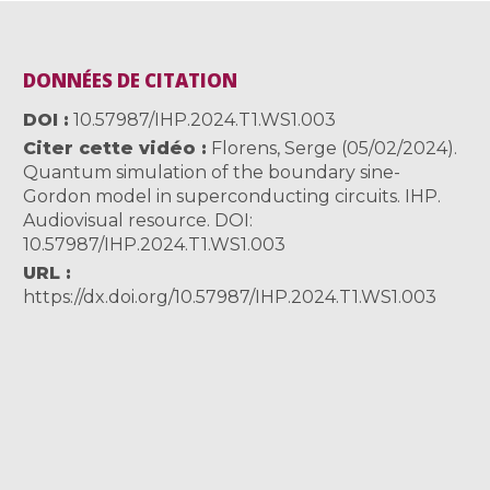
DONNÉES DE CITATION
DOI
10.57987/IHP.2024.T1.WS1.003
Citer cette vidéo
Florens, Serge (05/02/2024).
Quantum simulation of the boundary sine-
Gordon model in superconducting circuits. IHP.
Audiovisual resource. DOI:
10.57987/IHP.2024.T1.WS1.003
URL
https://dx.doi.org/10.57987/IHP.2024.T1.WS1.003