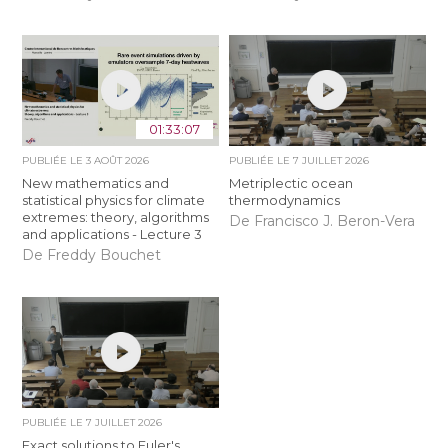
01:33:07
PUBLIÉE LE
3 AOÛT 2026
PUBLIÉE LE
7 JUILLET 2026
New mathematics and
Metriplectic ocean
statistical physics for climate
thermodynamics
extremes: theory, algorithms
De Francisco J. Beron-Vera
and applications - Lecture 3
De Freddy Bouchet
PUBLIÉE LE
7 JUILLET 2026
Exact solutions to Euler's