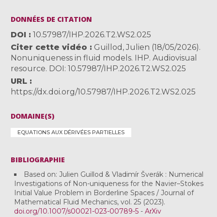
DONNÉES DE CITATION
DOI
10.57987/IHP.2026.T2.WS2.025
Citer cette vidéo
Guillod, Julien (18/05/2026).
Nonuniqueness in fluid models. IHP. Audiovisual
resource. DOI: 10.57987/IHP.2026.T2.WS2.025
URL
https://dx.doi.org/10.57987/IHP.2026.T2.WS2.025
DOMAINE(S)
EQUATIONS AUX DÉRIVÉES PARTIELLES
BIBLIOGRAPHIE
Based on: Julien Guillod & Vladimír Šverák : Numerical
Investigations of Non-uniqueness for the Navier–Stokes
Initial Value Problem in Borderline Spaces / Journal of
Mathematical Fluid Mechanics, vol. 25 (2023).
doi.org/10.1007/s00021-023-00789-5
-
ArXiv