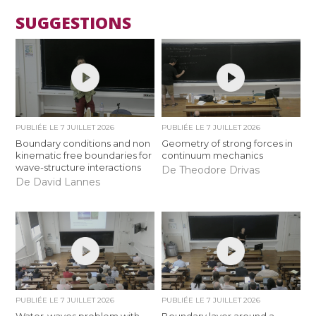
SUGGESTIONS
PUBLIÉE LE
7 JUILLET 2026
PUBLIÉE LE
7 JUILLET 2026
Boundary conditions and non
Geometry of strong forces in
kinematic free boundaries for
continuum mechanics
wave-structure interactions
De Theodore Drivas
De David Lannes
PUBLIÉE LE
7 JUILLET 2026
PUBLIÉE LE
7 JUILLET 2026
Water-waves problem with
Boundary layer around a