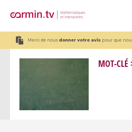
Mathématiques
et Interactions
Merci de nous
donner votre avis
pour que nous 
MOT-CLÉ
>
19 videos
CEMRACS 2026 : Modeling and AI
Coulomb b
for Environmental Transition /
quantum 
Centre d'Eté Mathématique de
Coulomb 
Recherche Avancée en Calcul
affines
Scientifique