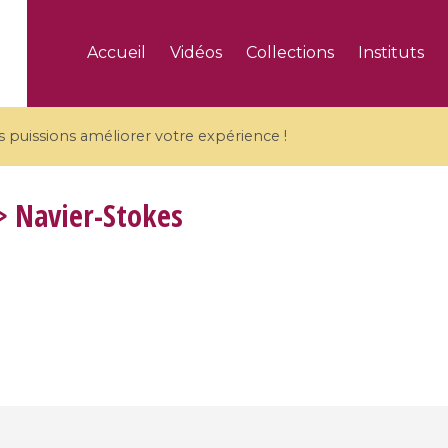
Accueil
Vidéos
Collections
Instituts
puissions améliorer votre expérience !
 Navier-Stokes
5 videos
ranches and affine
Algebraic geometry an
groups / Branches de
geometry / Géométrie 
et groupes quantiques
et géométrie complexe