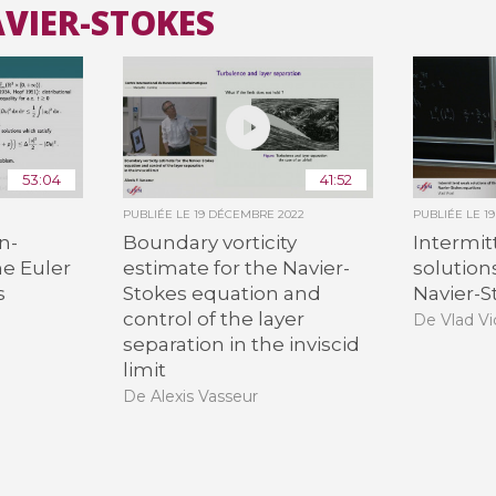
AVIER-STOKES
Toutes les collections
Tous les instituts
53:04
41:52
PUBLIÉE LE
19 DÉCEMBRE 2022
PUBLIÉE LE
1
n-
Boundary vorticity
Intermi
he Euler
estimate for the Navier-
solution
s
Stokes equation and
Navier-S
control of the layer
De Vlad Vi
separation in the inviscid
limit
De Alexis Vasseur