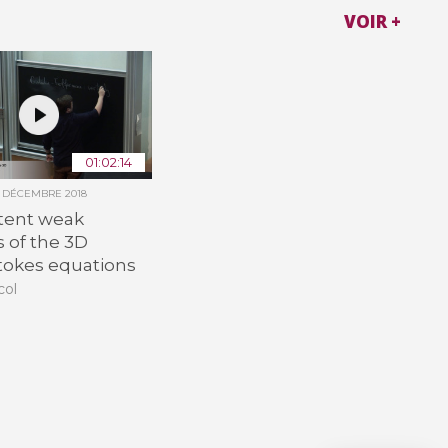
VOIR +
01:02:14
9 DÉCEMBRE 2018
ttent weak
s of the 3D
tokes equations
col