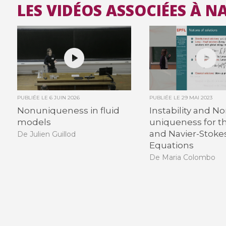
LES VIDÉOS ASSOCIÉES À N
PUBLIÉE LE
6 JUIN 2026
PUBLIÉE LE
29 MAI 2023
Nonuniqueness in fluid
Instability and No
models
uniqueness for t
and Navier-Stoke
De Julien Guillod
Equations
De Maria Colombo