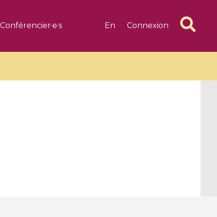
Conférencier·e·s
En
Connexion
6 videos
1 videos
d complex
CIMPA-CIRM Fellowships «
algébrique
Research in Residence »
Introduction to Dissipative
Dynamical Systems in Infinite
Dimensions and Their
Applications