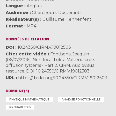
Langue
Anglais
Audience
Chercheurs
,
Doctorants
Réalisateur(s)
Guillaume Hennenfent
Format
MP4
DONNÉES DE CITATION
DOI
10.24350/CIRM.V.19012503
Citer cette vidéo
Fontbona, Joaquin
(06/07/2016). Non-local Lokta-Volterra cross
diffusion systems - Part 2. CIRM. Audiovisual
resource. DOI: 10.24350/CIRM.V.19012503
URL
https://dx.doi.org/10.24350/CIRM.V.19012503
DOMAINE(S)
PHYSIQUE MATHÉMATIQUE
ANALYSE FONCTIONNELLE
PROBABILITÉS