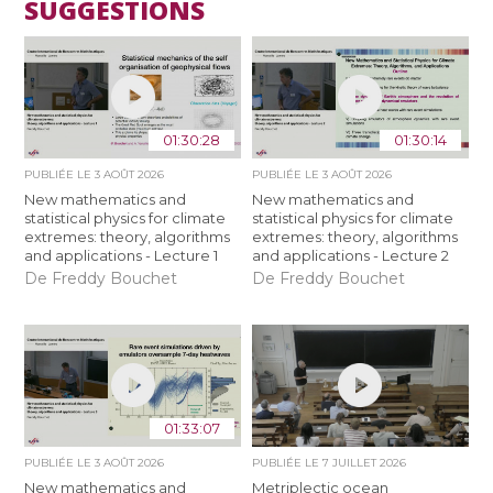
SUGGESTIONS
01:30:28
01:30:14
PUBLIÉE LE
3 AOÛT 2026
PUBLIÉE LE
3 AOÛT 2026
New mathematics and
New mathematics and
statistical physics for climate
statistical physics for climate
extremes: theory, algorithms
extremes: theory, algorithms
and applications - Lecture 1
and applications - Lecture 2
De Freddy Bouchet
De Freddy Bouchet
01:33:07
PUBLIÉE LE
3 AOÛT 2026
PUBLIÉE LE
7 JUILLET 2026
New mathematics and
Metriplectic ocean