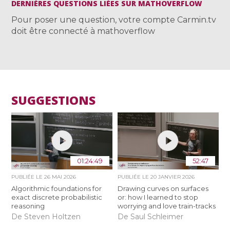
DERNIÈRES QUESTIONS LIÉES SUR MATHOVERFLOW
Pour poser une question, votre compte Carmin.tv
doit être connecté à mathoverflow
SUGGESTIONS
01:24:49
52:47
PUBLIÉE LE
26 MAI 2026
PUBLIÉE LE
20 JANVIER 2026
Algorithmic foundations for
Drawing curves on surfaces
exact discrete probabilistic
or: how I learned to stop
reasoning
worrying and love train-tracks
De Steven Holtzen
De Saul Schleimer