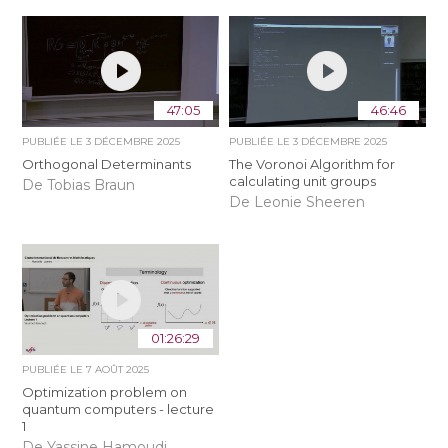
47:05
46:46
PUBLIÉE LE
3 DÉCEMBRE 2025
PUBLIÉE LE
3 DÉCEMBRE 2025
Orthogonal Determinants
The Voronoi Algorithm for
calculating unit groups
De Tobias Braun
De Leonie Sheeren
01:26:29
PUBLIÉE LE
7 AOÛT 2025
Optimization problem on
quantum computers - lecture
1
De Yassine Hamoudi