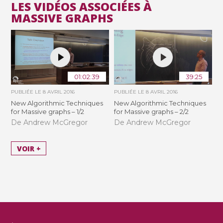
LES VIDÉOS ASSOCIÉES À
MASSIVE GRAPHS
01:02:39
39:25
PUBLIÉE LE
8 AVRIL 2016
PUBLIÉE LE
8 AVRIL 2016
New Algorithmic Techniques
New Algorithmic Techniques
for Massive graphs – 1/2
for Massive graphs – 2/2
De Andrew McGregor
De Andrew McGregor
VOIR +