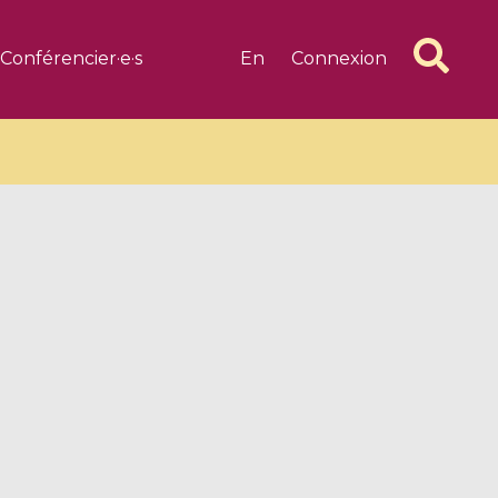
Conférencier·e·s
En
Connexion
6 videos
1 videos
d complex
CIMPA-CIRM Fellowships «
algébrique
Research in Residence »
Introduction to Dissipative
Dynamical Systems in Infinite
Dimensions and Their
Applications