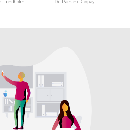
as Lundholm
De Parham Radpay