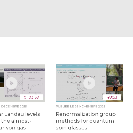
01:03:39
48:53
2 DÉCEMBRE 2025
PUBLIÉE LE
26 NOVEMBRE 2025
r Landau levels
Renormalization group
n the almost-
methods for quantum
 anyon gas
spin glasses