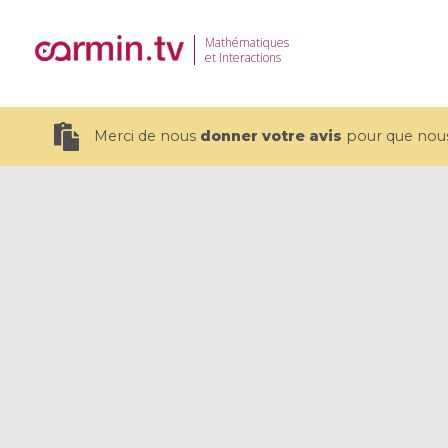
Mathématiques
et Interactions
Merci de nous
donner votre avis
pour que nous 
19 videos
CEMRACS 2026 : Modeling and AI
Coulomb b
for Environmental Transition /
quantum 
Centre d'Eté Mathématique de
Coulomb 
Recherche Avancée en Calcul
affines
Scientifique