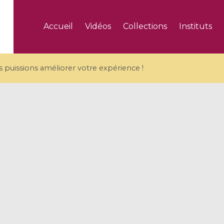
Accueil
Vidéos
Collections
Instituts
puissions améliorer votre expérience !
5 videos
ranches and affine
Algebraic geometry an
groups / Branches de
geometry / Géométrie 
et groupes quantiques
et géométrie complexe