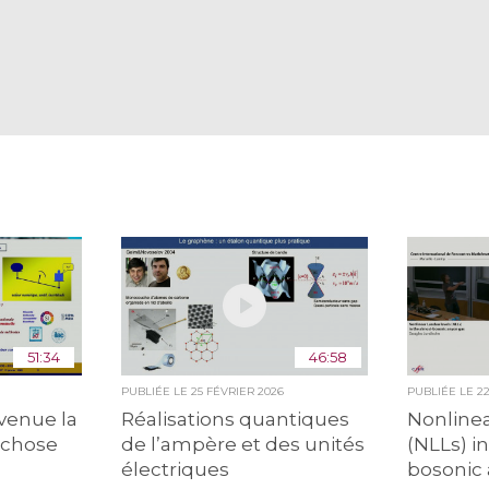
51:34
46:58
PUBLIÉE LE
25 FÉVRIER 2026
PUBLIÉE LE
2
venue la
Réalisations quantiques
Nonlinea
 chose
de l’ampère et des unités
(NLLs) i
électriques
bosonic