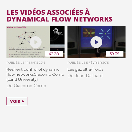
LES VIDÉOS ASSOCIÉES À
DYNAMICAL FLOW NETWORKS
42:28
59:39
PUBLIÉE LE
14 MARS 2016
PUBLIÉE LE
5 FÉVRIER 2015
Resilient control of dynamic
Les gaz ultra-froids
flow networksGiacomo Como
De Jean Dalibard
(Lund University)
De Giacomo Como
VOIR +