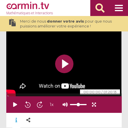
Mathématiques
et Interactions
Merci de nous
donner votre avis
pour que nous
puissions améliorer votre expérience !
00:00:00
/
01:20:13
1
x