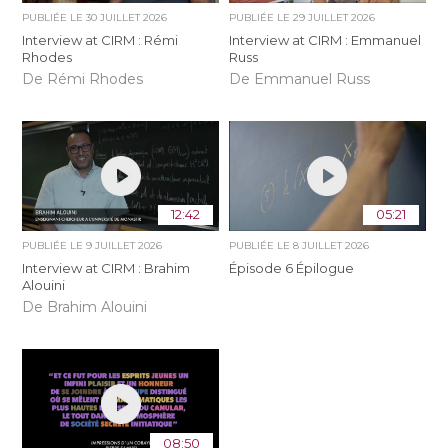
PUBLIÉE LE
30 JUILLET 2026
PUBLIÉE LE
29 JUILLET 2026
Interview at CIRM : Rémi
Interview at CIRM : Emmanuel
Rhodes
Russ
De Rémi Rhodes
De Emmanuel Russ
12:42
05:21
PUBLIÉE LE
9 JUILLET 2026
PUBLIÉE LE
8 JUILLET 2026
Interview at CIRM : Brahim
Épisode 6 Épilogue
Alouini
De Brahim Alouini
08:50