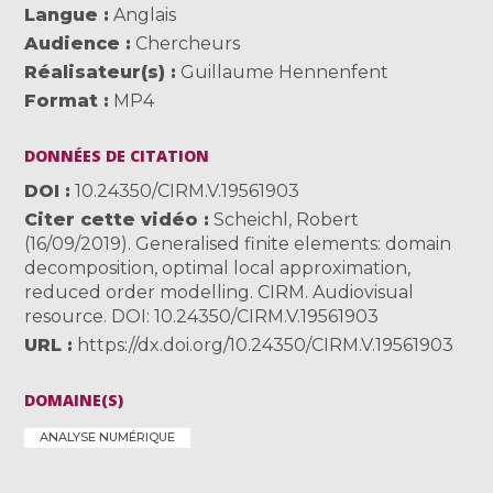
Langue
Anglais
Audience
Chercheurs
Réalisateur(s)
Guillaume Hennenfent
Format
MP4
DONNÉES DE CITATION
DOI
10.24350/CIRM.V.19561903
Citer cette vidéo
Scheichl, Robert
(16/09/2019). Generalised finite elements: domain
decomposition, optimal local approximation,
reduced order modelling. CIRM. Audiovisual
resource. DOI: 10.24350/CIRM.V.19561903
URL
https://dx.doi.org/10.24350/CIRM.V.19561903
DOMAINE(S)
ANALYSE NUMÉRIQUE