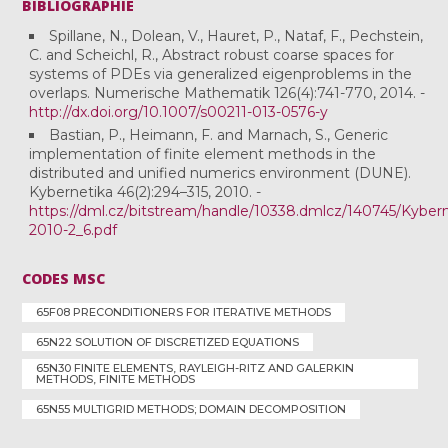
BIBLIOGRAPHIE
Spillane, N., Dolean, V., Hauret, P., Nataf, F., Pechstein,
C. and Scheichl, R., Abstract robust coarse spaces for
systems of PDEs via generalized eigenproblems in the
overlaps. Numerische Mathematik 126(4):741-770, 2014. -
http://dx.doi.org/10.1007/s00211-013-0576-y
Bastian, P., Heimann, F. and Marnach, S., Generic
implementation of finite element methods in the
distributed and unified numerics environment (DUNE).
Kybernetika 46(2):294–315, 2010. -
https://dml.cz/bitstream/handle/10338.dmlcz/140745/Kyber
2010-2_6.pdf
CODES MSC
65F08 PRECONDITIONERS FOR ITERATIVE METHODS
65N22 SOLUTION OF DISCRETIZED EQUATIONS
65N30 FINITE ELEMENTS, RAYLEIGH-RITZ AND GALERKIN
METHODS, FINITE METHODS
65N55 MULTIGRID METHODS; DOMAIN DECOMPOSITION