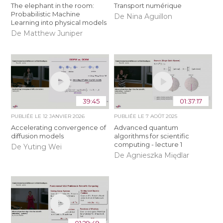
The elephant in the room:
Transport numérique
Probabilistic Machine
De Nina Aguillon
Learning into physical models
De Matthew Juniper
39:45
01:37:17
PUBLIÉE LE
12 JANVIER 2026
PUBLIÉE LE
7 AOÛT 2025
Accelerating convergence of
Advanced quantum
diffusion models
algorithms for scientific
computing - lecture 1
De Yuting Wei
De Agnieszka Międlar
01:29:49