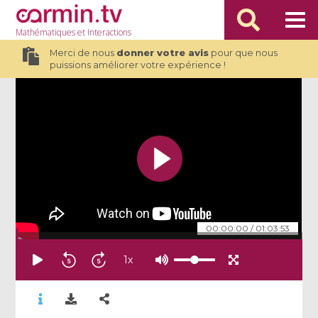
Mathématiques
et Interactions
Merci de nous
donner votre avis
pour que nous
puissions améliorer votre expérience !
00:00:00
/
01:03:53
1
x