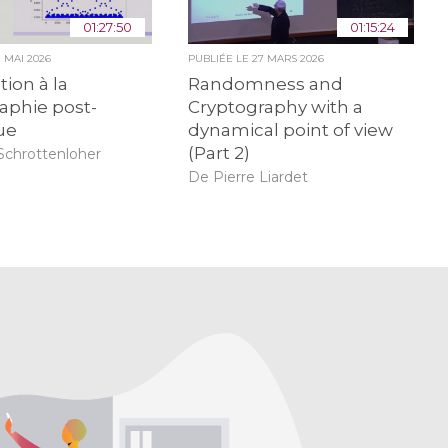
01:27:50
01:15:24
2 MAI 2026
PUBLIÉE LE
27 MARS 2026
tion à la
Randomness and
aphie post-
Cryptography with a
ue
dynamical point of view
(Part 2)
Schrottenloher
De Pierre Liardet