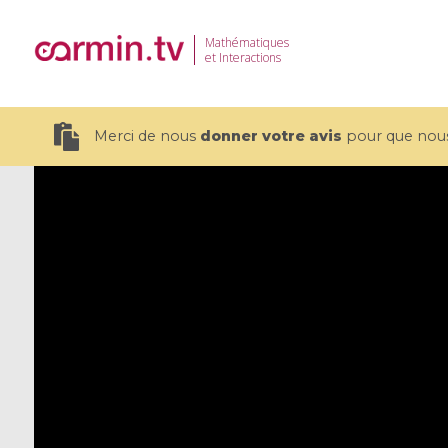
Mathématiques
et Interactions
Merci de nous
donner votre avis
pour que nous 
19 videos
CEMRACS 2026 : Modeling and AI
Coulomb b
for Environmental Transition /
quantum 
Centre d'Eté Mathématique de
Coulomb 
Recherche Avancée en Calcul
affines
Scientifique