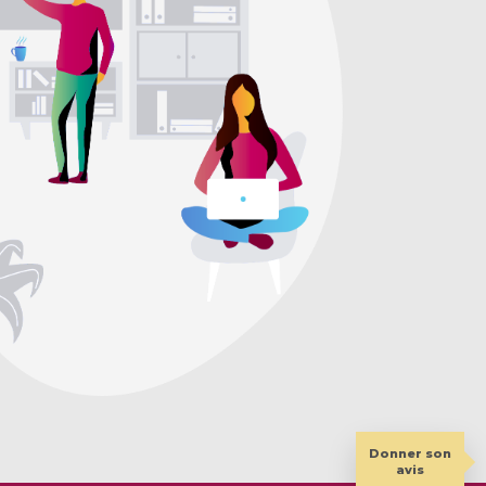
Donner son
avis