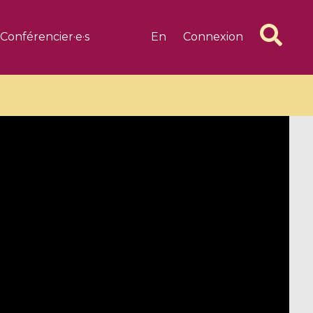
Conférencier·e·s
En
Connexion
6 videos
1 videos
d complex
CIMPA-CIRM Fellowships «
algébrique
Research in Residence »
Introduction to Dissipative
Dynamical Systems in Infinite
Dimensions and Their
Applications