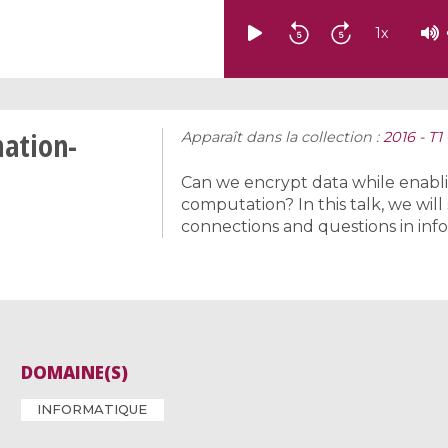
1
x
mation-
Apparaît dans la collection :
2016 - T
Can we encrypt data while enabli
computation? In this talk, we wil
connections and questions in inf
DOMAINE(S)
INFORMATIQUE