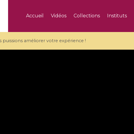
Accueil
Vidéos
Collections
Instituts
puissions améliorer votre expérience !
5 videos
ranches and affine
Algebraic geometry an
groups / Branches de
geometry / Géométrie 
et groupes quantiques
et géométrie complexe