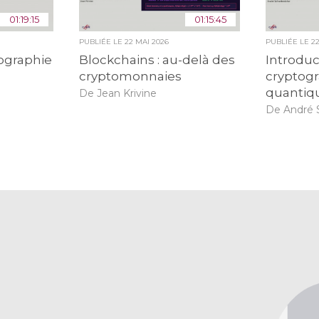
01:19:15
01:15:45
PUBLIÉE LE
22 MAI 2026
PUBLIÉE LE
2
tographie
Blockchains : au-delà des
Introduc
cryptomonnaies
cryptogr
quantiq
De Jean Krivine
De André 