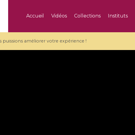
Accueil
Vidéos
Collections
Instituts
puissions améliorer votre expérience !
5 videos
ranches and affine
Algebraic geometry an
groups / Branches de
geometry / Géométrie 
et groupes quantiques
et géométrie complexe