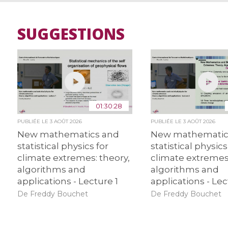
SUGGESTIONS
01:30:28
PUBLIÉE LE
3 AOÛT 2026
PUBLIÉE LE
3 AOÛT 2026
New mathematics and
New mathematic
statistical physics for
statistical physics
climate extremes: theory,
climate extremes:
algorithms and
algorithms and
applications - Lecture 1
applications - Lec
De Freddy Bouchet
De Freddy Bouchet