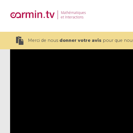
Mathématiques
et Interactions
Merci de nous
donner votre avis
pour que nous 
19 videos
CEMRACS 2026 : Modeling and AI
Coulomb b
for Environmental Transition /
quantum 
Centre d'Eté Mathématique de
Coulomb 
Recherche Avancée en Calcul
affines
Scientifique