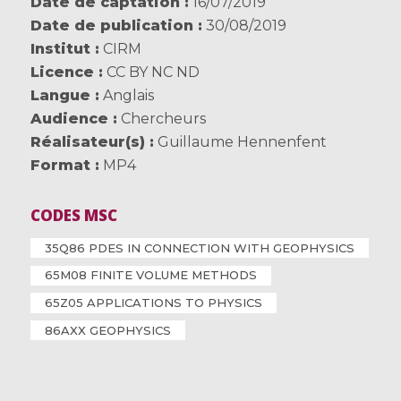
Date de captation
16/07/2019
Date de publication
30/08/2019
Institut
CIRM
Licence
CC BY NC ND
Langue
Anglais
Audience
Chercheurs
Réalisateur(s)
Guillaume Hennenfent
Format
MP4
CODES MSC
35Q86 PDES IN CONNECTION WITH GEOPHYSICS
65M08 FINITE VOLUME METHODS
65Z05 APPLICATIONS TO PHYSICS
86AXX GEOPHYSICS