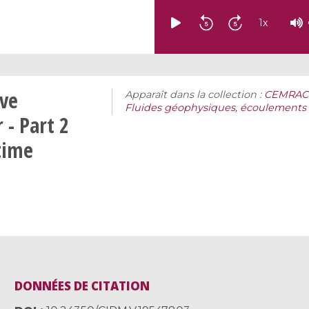
1
x
ive
Apparaît dans la collection :
CEMRACS 
Fluides géophysiques, écoulements g
 - Part 2
time
DONNÉES DE CITATION