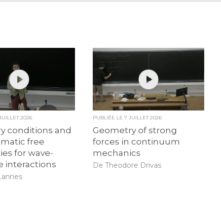
 JUILLET 2026
PUBLIÉE LE
7 JUILLET 2026
y conditions and
Geometry of strong
matic free
forces in continuum
es for wave-
mechanics
e interactions
De Theodore Drivas
Lannes