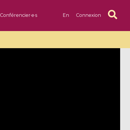
Conférencier·e·s
En
Connexion
6 videos
1 videos
d complex
CIMPA-CIRM Fellowships «
algébrique
Research in Residence »
Introduction to Dissipative
Dynamical Systems in Infinite
Dimensions and Their
Applications