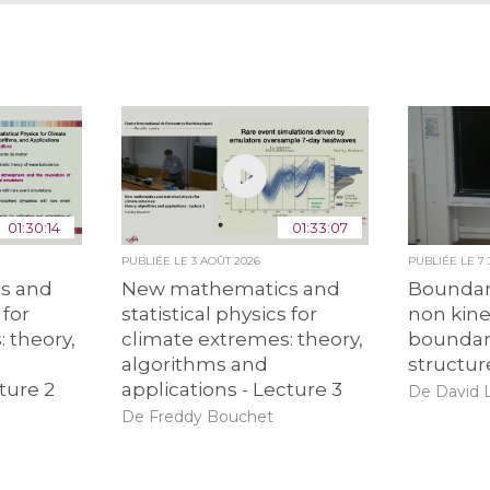
01:30:14
01:33:07
PUBLIÉE LE
3 AOÛT 2026
PUBLIÉE LE
7
s and
New mathematics and
Boundar
 for
statistical physics for
non kine
 theory,
climate extremes: theory,
boundari
algorithms and
structur
ture 2
applications - Lecture 3
De David 
De Freddy Bouchet