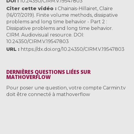
DOI
10.24350/CIRM.V.19547803
Citer cette vidéo
Chainais-Hillairet, Claire
(16/07/2019). Finite volume methods, dissipative
problems and long time behavior - Part 2 :
Dissipative problems and long time behavior.
CIRM. Audiovisual resource. DOI:
10.24350/CIRM.V.19547803
URL
https://dx.doi.org/10.24350/CIRM.V.19547803
DERNIÈRES QUESTIONS LIÉES SUR
MATHOVERFLOW
Pour poser une question, votre compte Carmin.tv
doit être connecté à mathoverflow