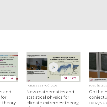
01:30:14
01:33:07
PUBLIÉE LE
3 AOÛT 2026
PUBLIÉE LE
3
s and
New mathematics and
On the 
 for
statistical physics for
conject
 theory,
climate extremes: theory,
De Ryo Fuj