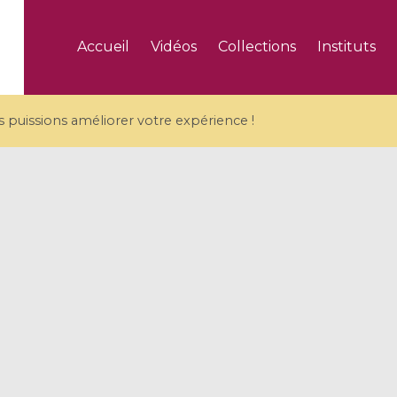
Accueil
Vidéos
Collections
Instituts
puissions améliorer votre expérience !
5 videos
ranches and affine
Algebraic geometry an
groups / Branches de
geometry / Géométrie 
et groupes quantiques
et géométrie complexe