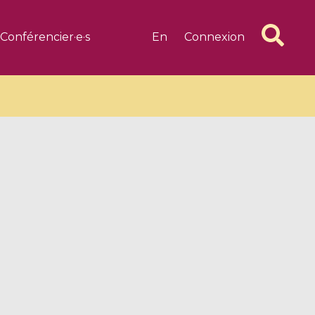
Conférencier·e·s
En
Connexion
6 videos
1 videos
d complex
CIMPA-CIRM Fellowships «
algébrique
Research in Residence »
Introduction to Dissipative
Dynamical Systems in Infinite
Dimensions and Their
Applications