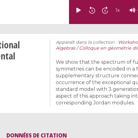
1
x
tional
Apparaît dans la collection :
Workshop
Algebras / Colloque en géométrie dif
ntal
We show that the spectrum of fu
symmetries can be encoded in a 
supplementary structure connec
occurrence of the exceptional q
standard model with 3 generations
aspect of this approach taking i
corresponding Jordan modules.
DONNÉES DE CITATION