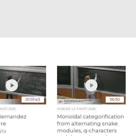
01:01:43
56:50
 AOÛT 2026
PUBLIÉE LE
3 AOÛT 2026
Hernandez
Monoidal categorification
ure
from alternating snake
modules, q-characters
ita