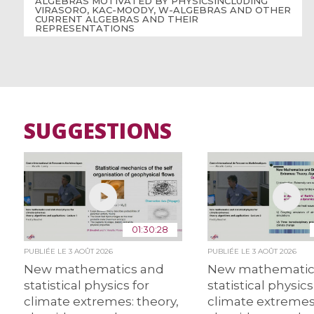
ALGEBRAS MOTIVATED BY PHYSICSINCLUDING
VIRASORO, KAC-MOODY, W-ALGEBRAS AND OTHER
CURRENT ALGEBRAS AND THEIR
REPRESENTATIONS
SUGGESTIONS
01:30:28
PUBLIÉE LE
3 AOÛT 2026
PUBLIÉE LE
3 AOÛT 2026
New mathematics and
New mathematic
statistical physics for
statistical physics
climate extremes: theory,
climate extremes: