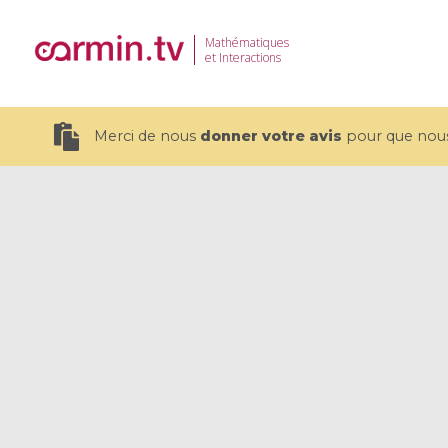
Mathématiques
et Interactions
Merci de nous
donner votre avis
pour que nous 
19 videos
CEMRACS 2026 : Modeling and AI
Coulomb b
for Environmental Transition /
quantum 
Centre d'Eté Mathématique de
Coulomb 
Recherche Avancée en Calcul
affines
Scientifique