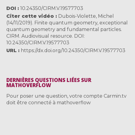
DOI
10.24350/CIRM.V.19577703
Citer cette vidéo
Dubois-Violette, Michel
(14/11/2019). Finite quantum geometry, exceptional
quantum geometry and fundamental particles.
CIRM. Audiovisual resource. DOI:
10.24350/CIRM.V.19577703
URL
https://dx.doi.org/10.24350/CIRM.V.19577703
DERNIÈRES QUESTIONS LIÉES SUR
MATHOVERFLOW
Pour poser une question, votre compte Carmin.tv
doit être connecté à mathoverflow