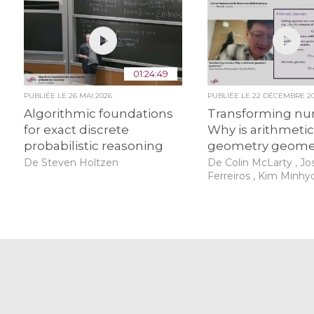
01:24:49
PUBLIÉE LE
26 MAI 2026
PUBLIÉE LE
22 DÉCEMBRE 2
Algorithmic foundations
Transforming nu
for exact discrete
Why is arithmeti
probabilistic reasoning
geometry geome
De Steven Holtzen
De Colin McLarty , Jo
Ferreiros , Kim Minh