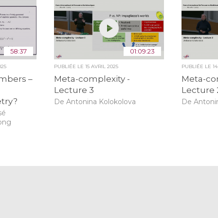
58:37
01:09:23
025
PUBLIÉE LE
15 AVRIL 2025
PUBLIÉE LE
14
mbers –
Meta-complexity -
Meta-com
c
Lecture 3
Lecture 
try?
De Antonina Kolokolova
De Antoni
sé
yong