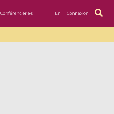
Conférencier·e·s
En
Connexion
6 videos
1 videos
d complex
CIMPA-CIRM Fellowships «
algébrique
Research in Residence »
Introduction to Dissipative
Dynamical Systems in Infinite
Dimensions and Their
Applications