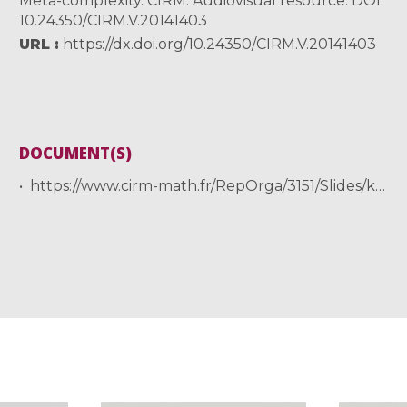
Meta-complexity. CIRM. Audiovisual resource. DOI:
10.24350/CIRM.V.20141403
URL
https://dx.doi.org/10.24350/CIRM.V.20141403
DOCUMENT(S)
https://www.cirm-math.fr/RepOrga/3151/Slides/kabanets-slides_19-20_feb.pdf