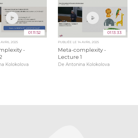
01:11:52
01:13:33
 AVRIL 2025
PUBLIÉE LE
14 AVRIL 2025
plexity -
Meta-complexity -
2
Lecture 1
na Kolokolova
De Antonina Kolokolova