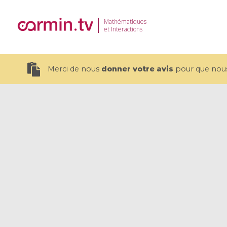
Mathématiques
et Interactions
Merci de nous
donner votre avis
pour que nous 
19 videos
CEMRACS 2026 : Modeling and AI
Coulomb b
for Environmental Transition /
quantum 
Centre d'Eté Mathématique de
Coulomb 
Recherche Avancée en Calcul
affines
Scientifique