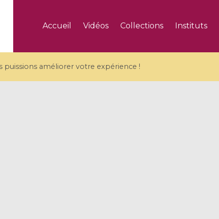
Accueil
Vidéos
Collections
Instituts
puissions améliorer votre expérience !
5 videos
ranches and affine
Algebraic geometry an
groups / Branches de
geometry / Géométrie 
et groupes quantiques
et géométrie complexe