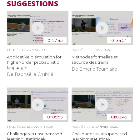
SUGGESTIONS
01:27:45
01:34:54
PUBLIÉE LE
26 MAI 2026
PUBLIÉE LE
22 MAI 2026
Applicative bisimulation for
Méthodes formelles et
higher-order probabilistic
sécurité des trains
languages
De Emeric Tourniaire
De Raphaëlle Crubillé
01:05:55
01:03:45
PUBLIÉE LE
12 JANVIER 2026
PUBLIÉE LE
12 JANVIER 2026
Challenges in unsupervised
Challenges in unsupervised
learning: statistical-
learning: statistical-