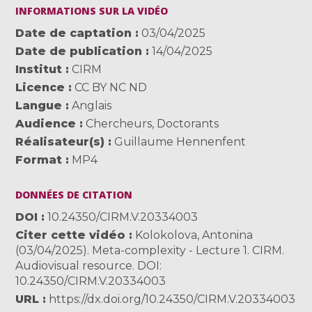
INFORMATIONS SUR LA VIDÉO
Date de captation
03/04/2025
Date de publication
14/04/2025
Institut
CIRM
Licence
CC BY NC ND
Langue
Anglais
Audience
Chercheurs
,
Doctorants
Réalisateur(s)
Guillaume Hennenfent
Format
MP4
DONNÉES DE CITATION
DOI
10.24350/CIRM.V.20334003
Citer cette vidéo
Kolokolova, Antonina
(03/04/2025). Meta-complexity - Lecture 1. CIRM.
Audiovisual resource. DOI:
10.24350/CIRM.V.20334003
URL
https://dx.doi.org/10.24350/CIRM.V.20334003